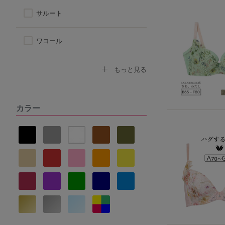
サルート
ワコール
トリンプ
もっと見る
アツギ
カラー
ヌーブラ
ナルエー
セントオードリー
La vie a deux