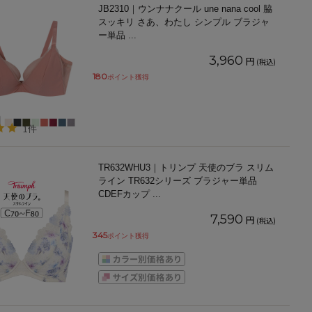
JB2310｜ウンナナクール une nana cool 脇
スッキリ さあ、わたし シンプル ブラジャ
ー単品
...
3,960
円
(税込)
180
ポイント獲得
1件
TR632WHU3｜トリンプ 天使のブラ スリム
ライン TR632シリーズ ブラジャー単品
CDEFカップ
...
7,590
円
(税込)
345
ポイント獲得