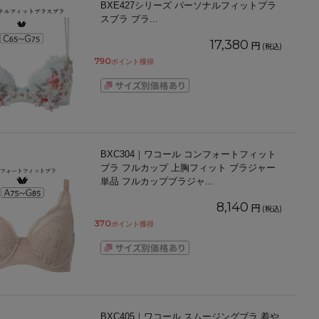
BXE427シリーズ パーソナルフィットプラ
スブラ ブラ
...
17,380
円
(税込)
790
ポイント獲得
BXC304｜ワコール コンフォートフィット
ブラ フルカップ 上胸フィット ブラジャー
単品 フルカップブラジャ
...
8,140
円
(税込)
370
ポイント獲得
BXC405｜ワコール スムージングブラ 着や