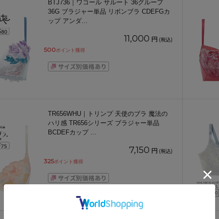
BTJ736｜ワコール サルート 36グループ
36G ブラジャー単品 リボンブラ CDEFGカ
ップ アンダ
...
11,000
円
(税込)
500
ポイント獲得
TR656WHU｜トリンプ 天使のブラ 魔法の
ハリ感 TR656シリーズ ブラジャー単品
BCDEFカップ
...
7,150
円
(税込)
325
ポイント獲得