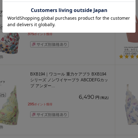
BCL410｜ワコール リボンブラ BCL410シ
リーズ ブラジャー単品 BCDEFGカップ ア
ンダー65/
...
8,250
円
(税込)
375
ポイント獲得
1件
BXB194｜ワコール 重力ケアブラ BXB194
シリーズ ノンワイヤーブラ ABCDEFGカッ
プ アンダー
...
6,490
円
(税込)
295
ポイント獲得
3件