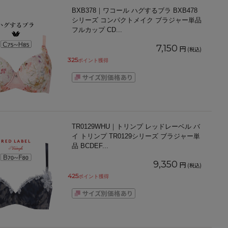
BXB378｜ワコール ハグするブラ BXB478
シリーズ コンパクトメイク ブラジャー単品
フルカップ CD
...
7,150
円
(税込)
325
ポイント獲得
TR0129WHU｜トリンプ レッドレーベル バ
イ トリンプ TR0129シリーズ ブラジャー単
品 BCDEF
...
9,350
円
(税込)
425
ポイント獲得