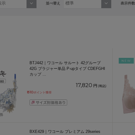
並べ替え
表示件数
NEW
BTJ442｜ワコール サルート 42グループ
42G ブラジャー単品 P-upタイプ CDEFGHI
カップ
...
17,820
円
(税込)
810
ポイント獲得
5件
BXE429｜ワコール プレミアム 29series