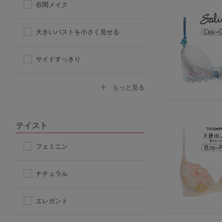
谷間メイク
ハーフトップ
大きいバストを小さく見せる
チューブブラ
サイドすっきり
ロングブラ
デコルテふっくら
もっと見る
脇高ブラ
ボリュームアップ
テイスト
4/5カップ
背中すっきり
フェミニン
アウターに響きにくい
ナチュラル
楽なつけ心地
エレガント