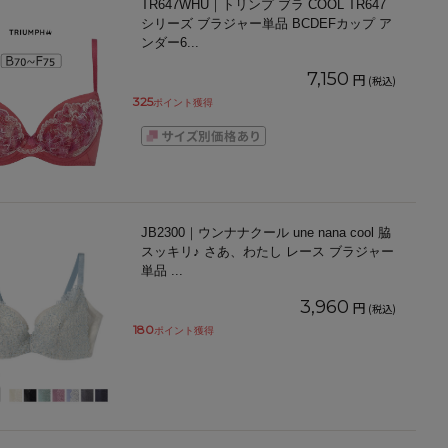
TR647WHU｜トリンプ ブラ COOL TR647
シリーズ ブラジャー単品 BCDEFカップ ア
ンダー6
...
7,150
円
(税込)
325
ポイント獲得
JB2300｜ウンナナクール une nana cool 脇
スッキリ♪ さあ、わたし レース ブラジャー
単品
...
3,960
円
(税込)
180
ポイント獲得