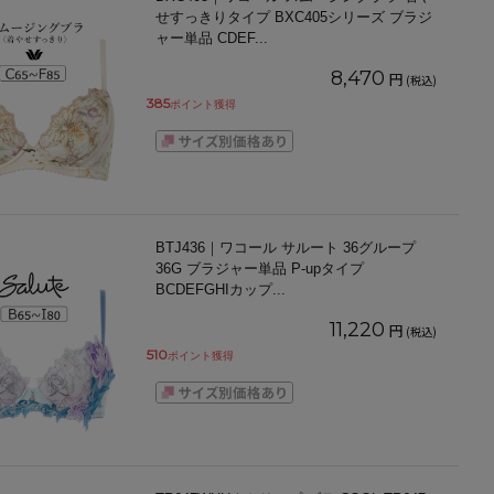
せすっきりタイプ BXC405シリーズ ブラジ
ャー単品 CDEF
...
8,470
円
(税込)
385
ポイント獲得
BTJ436｜ワコール サルート 36グループ
36G ブラジャー単品 P-upタイプ
BCDEFGHIカップ
...
11,220
円
(税込)
510
ポイント獲得