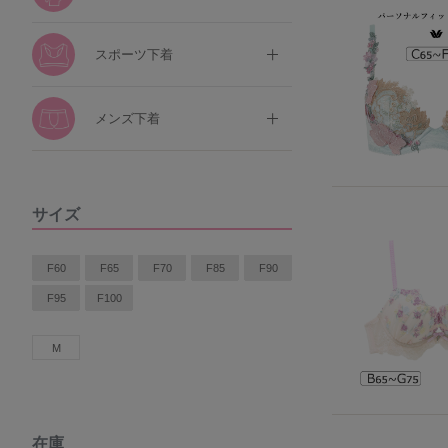
スポーツ下着
メンズ下着
サイズ
F60
F65
F70
F85
F90
F95
F100
M
在庫