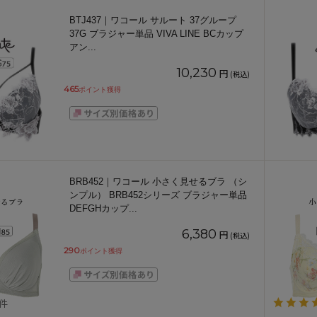
BTJ437｜ワコール サルート 37グループ
37G ブラジャー単品 VIVA LINE BCカップ
アン
...
10,230
円
(税込)
465
ポイント獲得
BRB452｜ワコール 小さく見せるブラ （シ
ンプル） BRB452シリーズ ブラジャー単品
DEFGHカップ
...
6,380
円
(税込)
290
ポイント獲得
3件