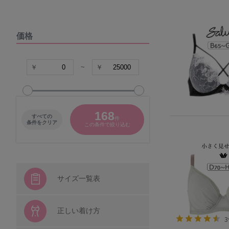
DOMESTIC UNDER
価格
VIAGE
COCO Linge
~
グラマープリンセス
168
すべての
件
パナシェ
条件をクリア
この条件で絞り込む
キャラクター
シシフィーユ
サイズ一覧表
ウンナナクール
正しい着け方