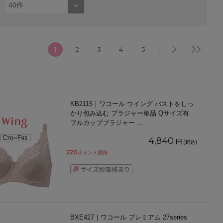
1
2
3
4
5
KB2115｜ワコール ウイング バストをしっ
かり包み込む ブラジャー単品 Qサイズ有
フルカップブラジャー
...
4,840
円
(税込)
220
ポイント獲得
BXE427｜ワコール プレミアム 27series