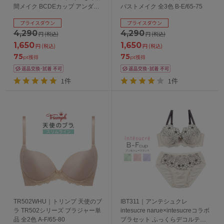
間メイク BCDEカップ アンダー
バストメイク 全3色 B-E/65-75
65/70/75cm
プライスダウン
プライスダウン
4,290
4,290
円
(税込)
円
(税込)
1,650
1,650
円
(税込)
円
(税込)
75
75
pt獲得
pt獲得
1件
1件
TR502WHU｜トリンプ 天使のブ
IBT311｜アンテシュクレ
ラ TR502シリーズ ブラジャー単
intesucre narue×intesucreコラボ
品 全2色 A-F/65-80
ブラセット ふっくらデコルテメ