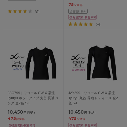
75
pt獲得
8件
2件
JAO799｜ワコール CW-X 柔流
JAY299｜ワコール CW-X 柔流
Jyuryu ホットタイプ 丸首 長袖 メ
Jyuryu 丸首 長袖 レディース 全2
ンズ 全2色 S-L
色 S-L
10,450
10,450
円
(税込)
円
(税込)
475
475
pt獲得
pt獲得