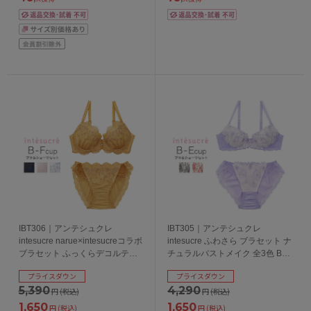
IBT306｜アンテシュクレ
IBT305｜アンテシュクレ
intesucre narue×intesucreコラボ
intesucre ふわさら ブラセット ナ
ブラセット ふっくらデコルテメ
チュラルバストメイク 全3色 B-
イク 全4色 B-F/65-75
E/65-75
プライスダウン
プライスダウン
5,390
4,290
円
(税込)
円
(税込)
1,650
1,650
円
(税込)
円
(税込)