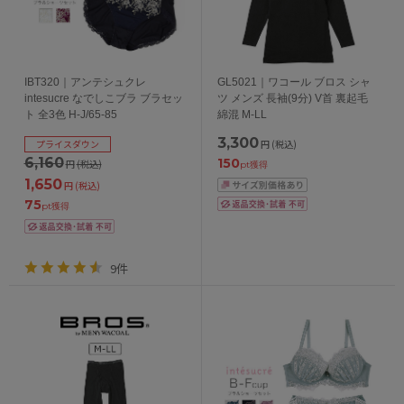
IBT320｜アンテシュクレ
GL5021｜ワコール ブロス シャ
intesucre なでしこブラ ブラセッ
ツ メンズ 長袖(9分) V首 裏起毛
ト 全3色 H-J/65-85
綿混 M-LL
3,300
プライスダウン
円
(税込)
6,160
150
円
(税込)
pt獲得
1,650
円
(税込)
75
pt獲得
9件