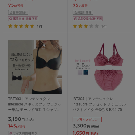
75
75
pt獲得
pt獲得
1件
1件
TBT003｜アンテシュクレ
IBT304｜アンテシュクレ
intesucre スキッとブラ ブラジャ
intesucre ブラセット ナチュラル
ー単品 モールド加工 Ｔシャツブ
バストメイク 全3色 B-E/65-75
ラ BCDEFGHカップ アンダー
3,190
円
(税込)
プライスダウン
65/70/75/80cm
3,300
145
円
(税込)
pt獲得
1,650
円
(税込)