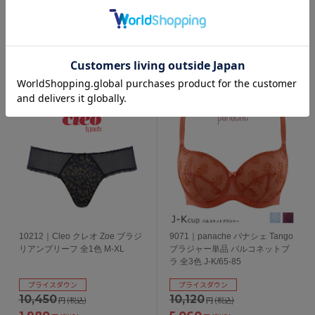
円
(税込)
円
(税込)
759
5,225
円
(税込)
円
(税込)
34
237
pt獲得
pt獲得
10212｜Cleo クレオ Zoe ブラジ
9071｜panache パナシェ Tango
リアンブリーフ 全1色 M-XL
ブラジャー単品 バルコネットブ
ラ 全3色 J-K/65-85
プライスダウン
プライスダウン
10,450
10,120
円
(税込)
円
(税込)