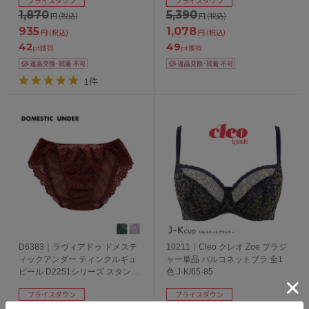
プライスダウン
プライスダウン
1,870
5,390
円
(税込)
円
(税込)
935
1,078
円
(税込)
円
(税込)
42
49
pt獲得
pt獲得
1件
D6383｜ラヴィアドゥ ドメステ
10211｜Cleo クレオ Zoe ブラジ
ィックアンダー ティンクルギュ
ャー単品 バルコネットブラ 全1
ピール D2251シリーズ スタンダ
色 J-K/65-85
ードショーツ 全3色 M/L
プライスダウン
プライスダウン
2,530
10,450