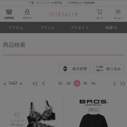
下着・ランジェリーの専門店 - 5,500円以上で送料無料 -
アイテム
ブランド
ブラタイプ
検索
商品検索
表示切替
絞り込み
1461
32
33
34
35
36
全
件