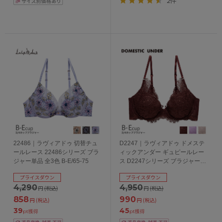
2件
22486｜ラヴィアドゥ 切替チュ
D2247｜ラヴィアドゥ ドメステ
ールレース 22486シリーズ ブラ
ィックアンダー ギュピールレー
ジャー単品 全3色 B-E/65-75
ス D2247シリーズ ブラジャー単
品 全3色 B-E/65-75
プライスダウン
プライスダウン
4,290
4,950
円
(税込)
円
(税込)
858
990
円
(税込)
円
(税込)
39
45
pt獲得
pt獲得