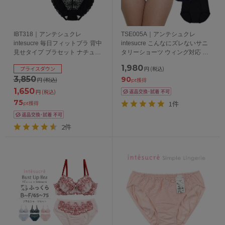
IBT318｜アンテシュクレ
TSE005A｜アンテシュクレ
intesucre 毎日フィットブラ 背中
intesucre こんなにズレないサニ
見せタイプ ブラセット ナチュラ
タリーショーツ ウィング対応 マ
ルバストメイク 全3色 B-F/65-75
チ黒タイプ S/M/L/LL/3L 日本製
1,980
プライスダウン
円
(税込)
3,850
90
円
(税込)
pt獲得
1,650
円
(税込)
75
1件
pt獲得
2件