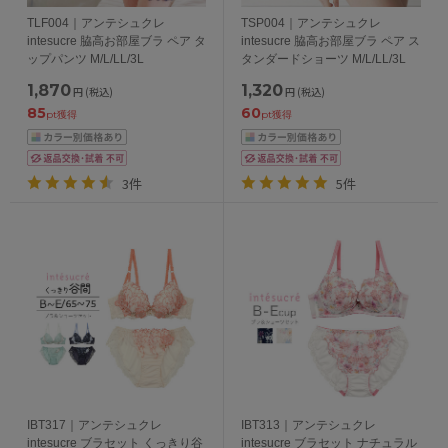
TLF004｜アンテシュクレ
TSP004｜アンテシュクレ
intesucre 脇高お部屋ブラ ペア タ
intesucre 脇高お部屋ブラ ペア ス
ップパンツ M/L/LL/3L
タンダードショーツ M/L/LL/3L
1,870
1,320
円
(税込)
円
(税込)
85
60
pt獲得
pt獲得
3件
5件
IBT317｜アンテシュクレ
IBT313｜アンテシュクレ
intesucre ブラセット くっきり谷
intesucre ブラセット ナチュラル