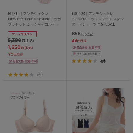
IBT319｜アンテシュクレ
TSC003｜アンテシュクレ
intesucre narue×intesucreコラボ
intesucre コットンレース スタン
ブラセット ふっくらデコルテメ
ダードショーツ 全5色 S-5L
イク 全4色 B-F/65-75
858
プライスダウン
円
(税込)
5,390
39
円
(税込)
pt獲得
1,650
円
(税込)
75
pt獲得
4件
3件