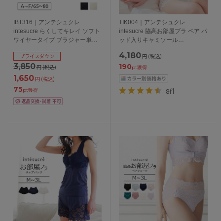
IBT316｜アンテシュクレ
TIK004｜アンテシュクレ
intesucre らくしてキレイ ソフト
intesucre 脇高お部屋ブラ ペア パ
ワイヤータイプ ブラジャー単品
ッド入りキャミソール
ABCDEFカップ アンダー
S/M/L/LL/3L
4,180
プライスダウン
円
(税込)
65/70/75/80cm
3,850
190
円
(税込)
pt獲得
1,650
円
(税込)
75
8件
pt獲得