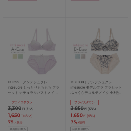
IBT299｜アンテシュクレ
MBT838｜アンテシュクレ
intesucre しっとりもちもち ブラ
intesucre モデルブラ ブラセット
セット ナチュラルバストメイク
ふっくらデコルテメイク 全3色
全3色 A-E/65-75
B-E/65-75
プライスダウン
プライスダウン
3,300
3,850
円
(税込)
円
(税込)
1,650
1,650
円
(税込)
円
(税込)
75
75
pt獲得
pt獲得