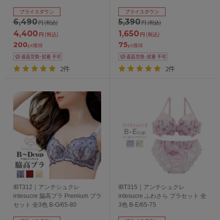
イク 全4色 B-F/65-75
プライスダウン
プライスダウン
6,490
5,390
円
(税込)
円
(税込)
4,400
1,650
円
(税込)
円
(税込)
200
75
pt獲得
pt獲得
2件
2件
IBT312｜アンテシュクレ
IBT315｜アンテシュクレ
intesucre 脇高ブラ Premium ブラ
intesucre ふわさら ブラセット 全
セット 全3色 B-G/65-80
3色 B-E/65-75