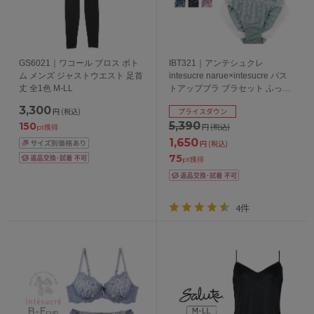
GS6021｜ワコール ブロス ボト
IBT321｜アンテシュクレ
ム メンズ ジャストウエスト 足首
intesucre narue×intesucre バス
丈 全1色 M-LL
トアップブラ ブラセット ふっく
らデコルテメイク 全4色 B-F/65-
3,300
円
(税込)
プライスダウン
75
5,390
150
円
(税込)
pt獲得
1,650
円
(税込)
75
pt獲得
4件