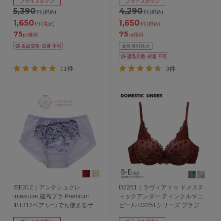
プライスダウン
プライスダウン
5,390
4,290
円
(税込)
円
(税込)
1,650
1,650
円
(税込)
円
(税込)
75
75
pt獲得
pt獲得
11件
3件
ISE312｜アンテシュクレ
D2251｜ラヴィアドゥ ドメステ
intesucre 脇高ブラ Premium
ィックアンダー ティンクルギュ
IBT312ペア いつでも使えるサニ
ピール D2251シリーズ ブラジャ
タリーショーツ M-LL
ー単品 全3色 B-E/65-75