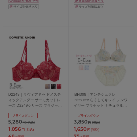
D2249｜ラヴィアドゥ ドメステ
IBN308｜アンテシュクレ
ィックアンダー サーモカットレ
intesucre らくしてキレイ ノンワ
ース D2249シリーズ ブラジャー
イヤー ブラセット ナチュラルバ
単品 全3色 B-E/65-75
ストメイク 全3色 B-E/65-75
プライスダウン
プライスダウン
5,280
3,850
円
(税込)
円
(税込)
1,056
1,650
円
(税込)
円
(税込)
48
75
pt獲得
pt獲得