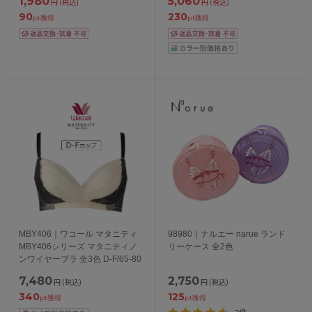
1,980
5,060
円
(税込)
円
(税込)
90
230
pt獲得
pt獲得
MBY406｜ワコール マタニティ
98980｜ナルエー narue ランド
MBY406シリーズ マタニティノ
リーケース 全2色
ンワイヤーブラ 全3色 D-F/65-80
7,480
2,750
円
(税込)
円
(税込)
340
125
pt獲得
pt獲得