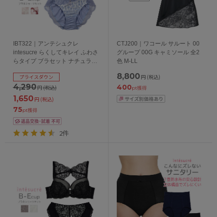
IBT322｜アンテシュクレ
CTJ200｜ワコール サルート 00
intesucre らくしてキレイ ふわさ
グループ 00G キャミソール 全2
らタイプ ブラセット ナチュラル
色 M-LL
バストメイク 全3色 B-E/65-75
8,800
プライスダウン
円
(税込)
4,290
400
円
(税込)
pt獲得
1,650
円
(税込)
75
pt獲得
2件