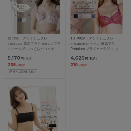
IBT390｜アンテシュクレ
TBT002A｜アンテシュクレ
intesucre 脇高ブラ Premium ブラ
intesucre レベッカ 脇高ブラ
ジャー単品 ふっくらデコルテメ
Premium ブラジャー単品 ふっく
イク BCDEFGHIJカップ アンダ
らデコルテメイク
5,170
4,620
円
(税込)
円
(税込)
ー60/65/70/75cm
ABCDEFGHIJKカップ アンダー
235
210
60/65/70/75/80/85cm
pt獲得
pt獲得