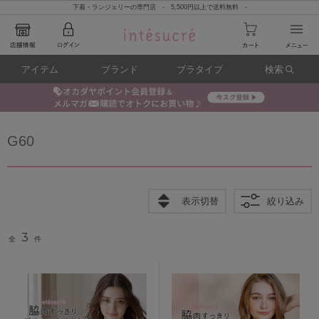
下着・ランジェリーの専門店 - 5,500円以上で送料無料 -
アイテム
ブランド
ブラタイプ
検索
G60
表示切替
絞り込み
3
全
件