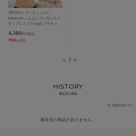
TBT350｜アンテシュクレ
intesucre こんなにズレないスト
ラップレスブラ prati プラティ レ
ースタイプ ブラジャー単品 モー
4,180
円
(税込)
ルドカップ BCDEFGカップ アン
190
ダー60/65/70/75cm
pt獲得
3
全
件
HISTORY
最近見た商品
履歴を残さない
最近見た商品がありません。