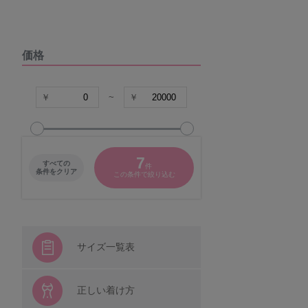
DOMESTIC UNDER
価格
VIAGE
COCO Linge
~
グラマープリンセス
7
すべての
件
パナシェ
条件をクリア
この条件で絞り込む
キャラクター
シシフィーユ
サイズ一覧表
ウンナナクール
正しい着け方