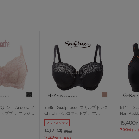
 パナシェ Andorra ノ
7695｜Sculptresse スカルプトレス
9441｜Sc
ップブラ ブラジ
...
Chi Chi バルコネットブラ ブ
...
Non Padd
15,400
プライスダウン
700
ポイン
14,850
円
(税込)
7,425
円
(税込)