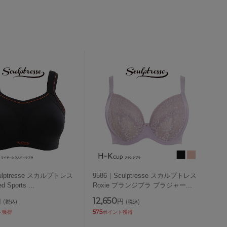
ulptresse スカルプトレス
9586｜Sculptresse スカルプトレス
ed Sports
...
Roxie プランジブラ ブラジャー
...
12,650
円
円
(税込)
(税込)
575
ト獲得
ポイント獲得