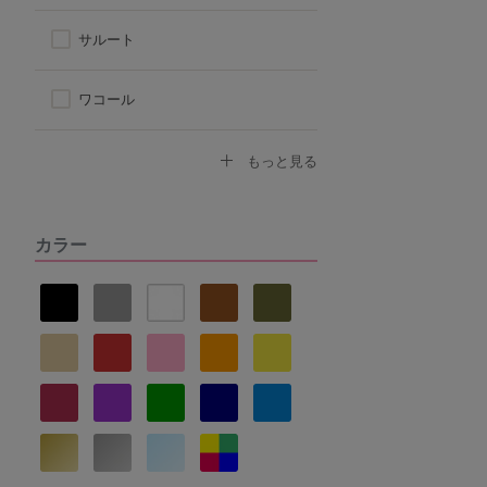
シンプル
サルート
ワコール
トリンプ
もっと見る
アツギ
カラー
ヌーブラ
ナルエー
セントオードリー
La vie a deux