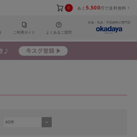
5,500
0
あと
円で送料無料！
生地・毛糸・手芸材料の専門店
報
ご利用ガイド
よくあるご質問