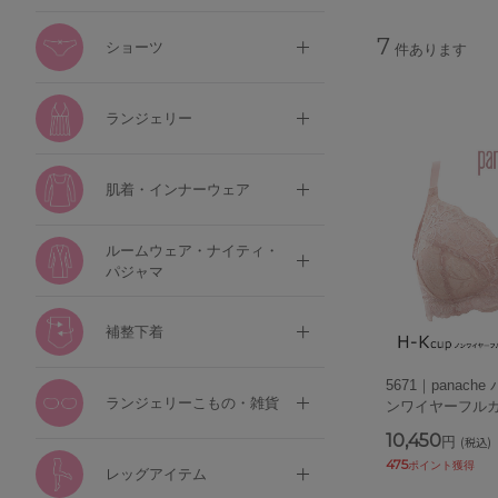
7
ショーツ
件あります
ランジェリー
肌着・インナーウェア
ルームウェア・ナイティ・
パジャマ
補整下着
5671｜panache
ランジェリーこもの・雑貨
ンワイヤーフルカ
10,450
円
(税込)
475
ポイント獲得
レッグアイテム