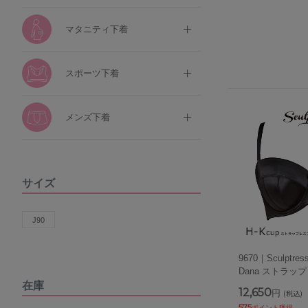
マタニティ下着
スポーツ下着
メンズ下着
サイズ
J90
9670｜Sculpt
Dana ストラッ
在庫
12,650
円
(税込)
575
ポイント獲得