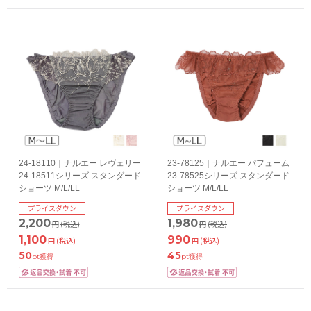
24-18110｜ナルエー レヴェリー
23-78125｜ナルエー パフューム
24-18511シリーズ スタンダード
23-78525シリーズ スタンダード
ショーツ M/L/LL
ショーツ M/L/LL
プライスダウン
プライスダウン
2,200
1,980
円
(税込)
円
(税込)
1,100
990
円
(税込)
円
(税込)
50
45
pt獲得
pt獲得