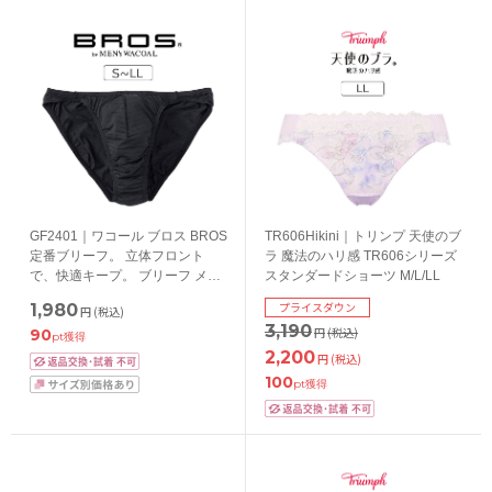
GF2401｜ワコール ブロス BROS
TR606Hikini｜トリンプ 天使のブ
定番ブリーフ。 立体フロント
ラ 魔法のハリ感 TR606シリーズ
で、快適キープ。 ブリーフ メン
スタンダードショーツ M/L/LL
ズ 前閉じ S/M/L/LL
プライスダウン
1,980
円
(税込)
3,190
円
(税込)
90
pt獲得
2,200
円
(税込)
100
pt獲得