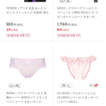
FP5099｜アツギ 礼装 ゆったり
90532｜グラマープリンセス ス
サイズ ストッキング 礼装用 JM-L
マートパクトBRA 90531ペア ス
タンダードショーツ 大きいサイ
ズ LL/3L
550
1,760
円
(税込)
円
(税込)
25
80
pt獲得
pt獲得
90564｜グラマープリンセス 美
24-18140｜ナルエー シェリル
胸キーパー 90563ペア スタンダ
24-18541シリーズ スタンダード
ードショーツ 大きいサイズ
ショーツ M/L/LL