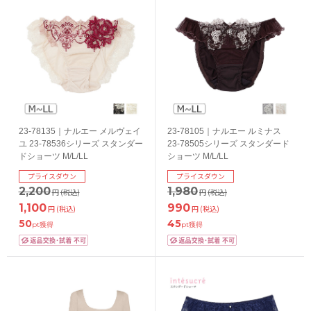
23-78135｜ナルエー メルヴェイ
23-78105｜ナルエー ルミナス
ユ 23-78536シリーズ スタンダー
23-78505シリーズ スタンダード
ドショーツ M/L/LL
ショーツ M/L/LL
プライスダウン
プライスダウン
2,200
1,980
円
(税込)
円
(税込)
1,100
990
円
(税込)
円
(税込)
50
45
pt獲得
pt獲得