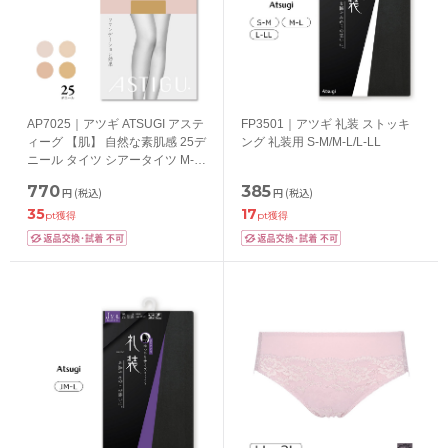
AP7025｜アツギ ATSUGI アステ
FP3501｜アツギ 礼装 ストッキ
ィーグ 【肌】 自然な素肌感 25デ
ング 礼装用 S-M/M-L/L-LL
ニール タイツ シアータイツ M-
L/L-LL
770
385
円
(税込)
円
(税込)
35
17
pt獲得
pt獲得