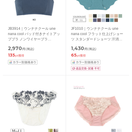
JB3914｜ウンナナクール une
JF1010｜ウンナナクール une
nana cool パッド付きナイトアッ
nana cool フラット仕上げショー
プブラ ノンワイヤーブラ
ツ スタンダードショーツ 汗消臭
M/L/LL/3L
綿混 M/L/LL
2,970
1,430
円
(税込)
円
(税込)
135
65
pt獲得
pt獲得