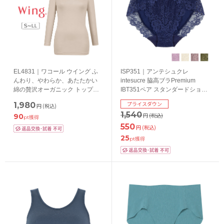
EL4831｜ワコール ウイング ふ
ISP351｜アンテシュクレ
んわり、やわらか、あたたかい
intesucre 脇高ブラPremium
綿の贅沢オーガニック トップス
IBT351ペア スタンダードショー
（８分袖） S/M/L/LL
ツ M/L/LL
プライスダウン
1,980
円
(税込)
1,540
円
(税込)
90
pt獲得
550
円
(税込)
25
pt獲得