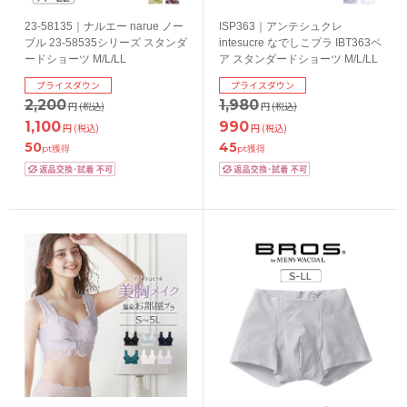
23-58135｜ナルエー narue ノー
ISP363｜アンテシュクレ
ブル 23-58535シリーズ スタンダ
intesucre なでしこブラ IBT363ペ
ードショーツ M/L/LL
ア スタンダードショーツ M/L/LL
プライスダウン
プライスダウン
2,200
1,980
円
(税込)
円
(税込)
1,100
990
円
(税込)
円
(税込)
50
45
pt獲得
pt獲得