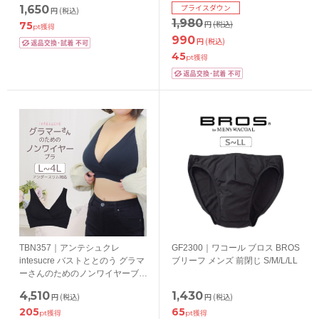
LL/3L/4L
プライスダウン
1,650
円
(税込)
1,980
円
(税込)
75
pt獲得
990
円
(税込)
45
pt獲得
TBN357｜アンテシュクレ
GF2300｜ワコール ブロス BROS
intesucre バストととのう グラマ
ブリーフ メンズ 前閉じ S/M/L/LL
ーさんのためのノンワイヤーブラ
カシュクール 大きいサイズ
4,510
1,430
円
(税込)
円
(税込)
L(ut)/L/LL(ut)/LL/3L(ut)/3L/4L(ut)
205
65
日本製
pt獲得
pt獲得