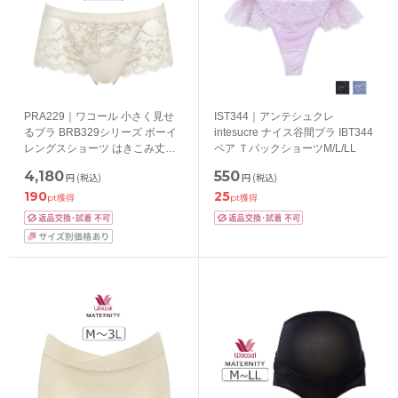
PRA229｜ワコール 小さく見せ
IST344｜アンテシュクレ
るブラ BRB329シリーズ ボーイ
intesucre ナイス谷間ブラ IBT344
レングスショーツ はきこみ丈・
ペア ＴバックショーツM/L/LL
あさめ M/L/LL
4,180
550
円
(税込)
円
(税込)
190
25
pt獲得
pt獲得