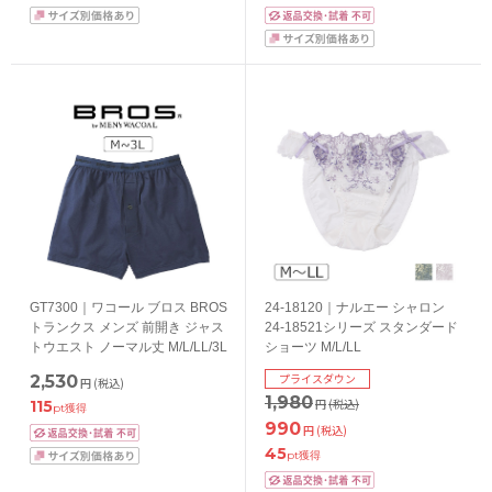
GT7300｜ワコール ブロス BROS
24-18120｜ナルエー シャロン
トランクス メンズ 前開き ジャス
24-18521シリーズ スタンダード
トウエスト ノーマル丈 M/L/LL/3L
ショーツ M/L/LL
プライスダウン
2,530
円
(税込)
1,980
円
(税込)
115
pt獲得
990
円
(税込)
45
pt獲得