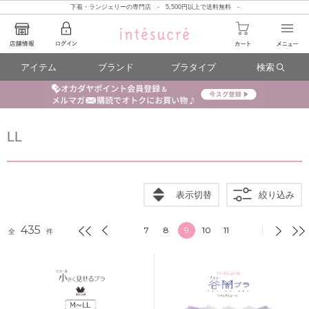
下着・ランジェリーの専門店 - 5,500円以上で送料無料 -
アイテム
ブランド
ブラタイプ
検索
LL
表示切替
絞り込み
435
7
8
9
10
11
全
件