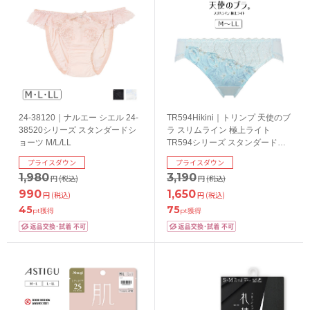
24-38120｜ナルエー シエル 24-
TR594Hikini｜トリンプ 天使のブ
38520シリーズ スタンダードシ
ラ スリムライン 極上ライト
ョーツ M/L/LL
TR594シリーズ スタンダードシ
ョーツ M/L/LL
プライスダウン
プライスダウン
1,980
3,190
円
(税込)
円
(税込)
990
1,650
円
(税込)
円
(税込)
45
75
pt獲得
pt獲得