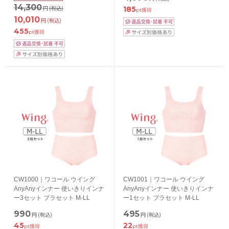
14,300
円
(税込)
185
pt獲得
10,010
円
(税込)
455
pt獲得
CW1000｜ワコール ウイング
CW1001｜ワコール ウイング
AnyAnyインナー 使いきりインナ
AnyAnyインナー 使いきりインナ
ー3セット ブラセット M-LL
ー1セット ブラセット M-LL
990
495
円
(税込)
円
(税込)
45
22
pt獲得
pt獲得