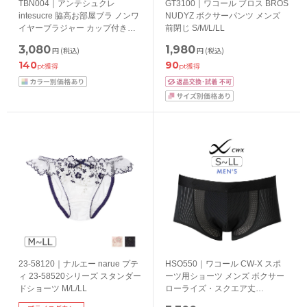
TBN004｜アンテシュクレ
GT3100｜ワコール ブロス BROS
intesucre 脇高お部屋ブラ ノンワ
NUDYZ ボクサーパンツ メンズ
イヤーブラジャー カップ付きハ
前閉じ S/M/L/LL
ーフトップ ナイトブラ 小さいサ
3,080
1,980
円
(税込)
円
(税込)
イズ 大きいサイズ S-M/M-L/L-
140
90
LL/LL-3L/3L-4L/4L-5L
pt獲得
pt獲得
23-58120｜ナルエー narue プテ
HSO550｜ワコール CW-X スポ
ィ 23-58520シリーズ スタンダー
ーツ用ショーツ メンズ ボクサー
ドショーツ M/L/LL
ローライズ・スクエア丈
S/M/L/LL