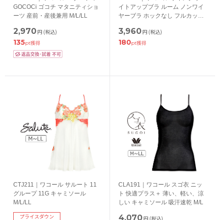
GOCOCi ゴコチ マタニティショ
イトアップブラ ルーム ノンワイ
ーツ 産前・産後兼用 M/L/LL
ヤーブラ ホックなし フルカップ
M/L/LL/3L
2,970
3,960
円
(税込)
円
(税込)
135
180
pt獲得
pt獲得
CTJ211｜ワコール サルート 11
CLA191｜ワコール スゴ衣 ニッ
グループ 11G キャミソール
ト 快適プラス＋ 薄い、軽い、涼
M/L/LL
しい キャミソール 吸汗速乾 M/L
プライスダウン
4,070
円
(税込)