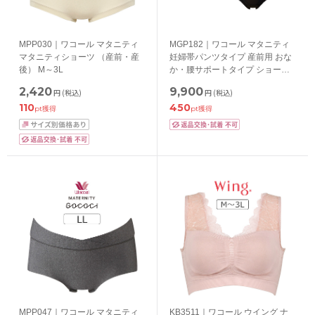
MPP030｜ワコール マタニティ
MGP182｜ワコール マタニティ
マタニティショーツ （産前・産
妊婦帯パンツタイプ 産前用 おな
後） M～3L
か・腰サポートタイプ ショート
丈 M/L/LL
2,420
9,900
円
(税込)
円
(税込)
110
450
pt獲得
pt獲得
MPP047｜ワコール マタニティ
KB3511｜ワコール ウイング ナ