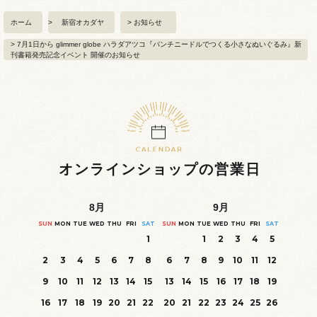
ホーム
>
新宿オカダヤ
>
お知らせ
>
7月1日から glimmer globe ハラダアツコ『パンチニードルでつくる小さなぬいぐるみ』新
刊書籍発売記念イベント 開催のお知らせ
オンラインショップの営業日
8
月
9
月
SUN
MON
TUE
WED
THU
FRI
SAT
SUN
MON
TUE
WED
THU
FRI
SAT
1
1
2
3
4
5
2
3
4
5
6
7
8
6
7
8
9
10
11
12
9
10
11
12
13
14
15
13
14
15
16
17
18
19
16
17
18
19
20
21
22
20
21
22
23
24
25
26