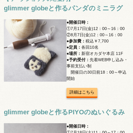
glimmer globeと作るパンダのミニラグ
●開催日時：
①7月17日(金)12：00～16：00
②8月7日(金)12：00～16：00
●参加費：
税込￥7,700
●定員：
各回10名
●場所：
新宿オカダヤ本店 11F
●予約受付：
先着WEB申し込み・
事前支払い制
開催日の30日前18：00～申込
開始
詳細はこちら
glimmer globeと作るPIYOのぬいぐるみ
●開催日時：
①7月18日(土)11：00～17：00