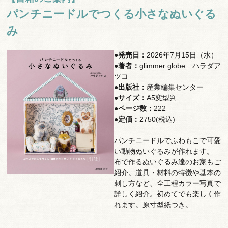
パンチニードルでつくる小さなぬいぐる
み
●発売日：
2026年7月15日（水）
●著者：
glimmer globe ハラダア
ツコ
●出版社：
産業編集センター
●サイズ：
A5変型判
●ページ数：
222
●定価：
2750(税込)
パンチニードルでふわもこで可愛
い動物ぬいぐるみが作れます。
布で作るぬいぐるみ達のお家もご
紹介。道具・材料の特徴や基本の
刺し方など、全工程カラー写真で
詳しく紹介。初めてでも楽しく作
れます。原寸型紙つき。