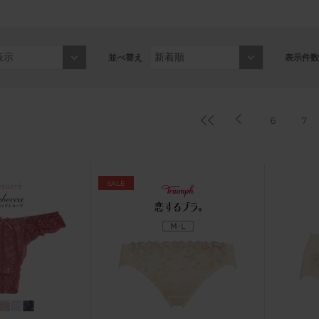
並べ替え
表示件数
6
7
SALE