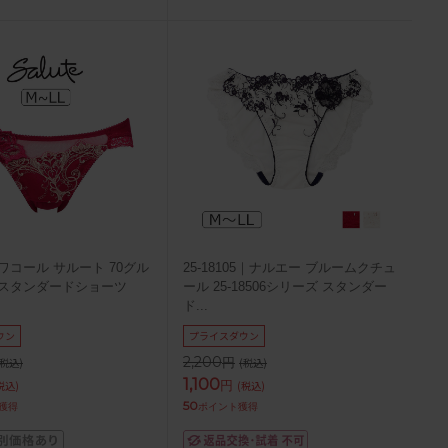
｜ワコール サルート 70グル
25-18105｜ナルエー ブルームクチュ
G スタンダードショーツ
ール 25-18506シリーズ スタンダー
ド
...
ウン
プライスダウン
2,200
円
(税込)
(税込)
1,100
円
税込)
(税込)
50
獲得
ポイント獲得