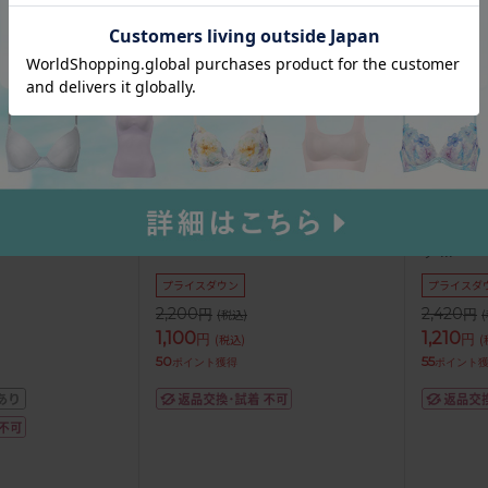
ル サルート 50グル
25-18121｜ナルエー フィオナ 25-
25-181
ンダードショーツ
18521シリーズ Ｔバックショーツ M
18521
ツ
...
プライスダウン
プライスダ
2,200
2,420
円
円
(税込)
1,100
1,210
円
円
(税込)
(
50
55
ポイント獲得
ポイント