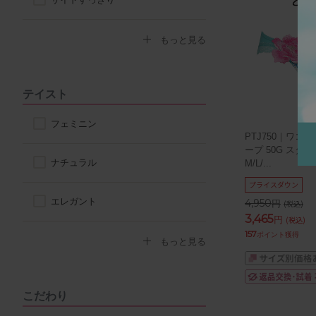
ロングブラ
デコルテふっくら
もっと見る
脇高ブラ
ボリュームアップ
テイスト
4/5カップ
背中すっきり
フェミニン
PTJ750｜ワコー
ープ 50G スタ
アウターに響きにくい
ナチュラル
M/L/
...
プライスダウン
楽なつけ心地
エレガント
4,950
円
(税込)
3,465
円
(税込)
なで肩対応ブラ
157
ポイント獲得
セクシー
もっと見る
ストラップ付け替えOKブラ
モード
こだわり
ストラップレス