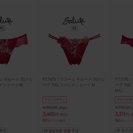
ル サルート 70グル
PTJ470｜ワコール サルート 70グル
PTJ770
ックショーツ M
ープ 70G Ｔバックショーツ M
ープ 70
M/L/
...
プライスダウン
プライスダ
4,950
4,730
円
円
(税込)
3,465
3,311
円
円
(税込)
(
157
150
ポイント獲得
ポイント