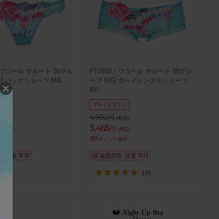
｜ワコール サルート 50グル
PTJ550｜ワコール サルート 50グル
 Ｔバックショーツ M/L
ープ 50G ボーイレングスショーツ
M/L
ウン
プライスダウン
4,950
円
税込)
(税込)
3,465
円
(税込)
(税込)
157
獲得
ポイント獲得
1件