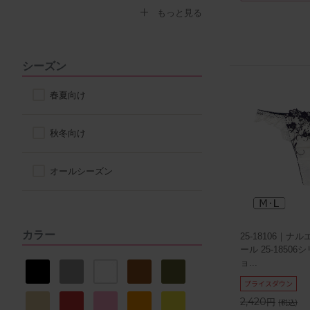
トリンプ
もっと見る
アツギ
シーズン
ヌーブラ
春夏向け
ナルエー
秋冬向け
セントオードリー
オールシーズン
La vie a deux
カラー
25-18106｜
DOMESTIC UNDER
ール 25-1850
ョ
...
VIAGE
プライスダウン
2,420
円
(税込)