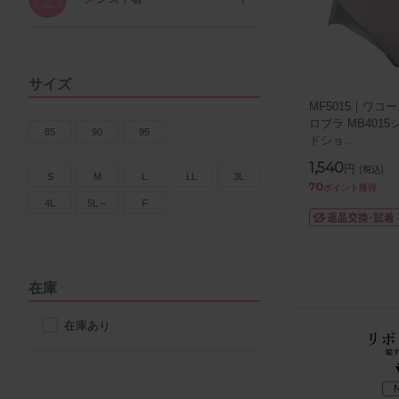
サイズ
MF5015｜ワコ
ロブラ MB401
85
90
95
ドショ
...
1,540
円
(税込)
S
M
L
LL
3L
70
ポイント獲得
4L
5L～
F
在庫
在庫あり