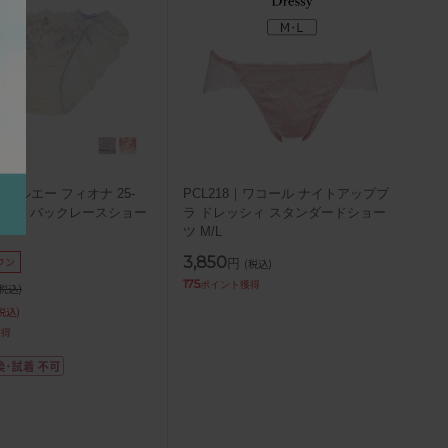
22｜ナルエー フィオナ 25-
PCL218｜ワコール ナイトアップブ
シリーズ バックレースショー
ラ ドレッシィ スタンダードショー
ツ M/L
3,850
ウン
円
(税込)
175
ポイント獲得
(税込)
税込)
獲得