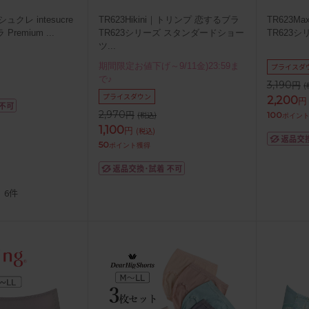
ュクレ intesucre
TR623Hikini｜トリンプ 恋するブラ
TR623M
Premium
...
TR623シリーズ スタンダードショー
TR623シ
ツ
...
期間限定お値下げ～9/11金)23:59ま
プライスダ
で♪
3,190
円
(
プライスダウン
2,200
円
2,970
円
(税込)
100
ポイン
1,100
円
(税込)
50
ポイント獲得
6件