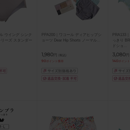
ール ウイング シンク
PPA200｜ワコール ディアヒップシ
PRA13
5シリーズ スタンダー
ョーツ Dear Hip Shorts ノーマル
...
っきり B
ドショ
...
1,980
3,080
円
円
(税込)
90
140
ポイント獲得
ポイント