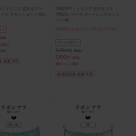
axi｜トリンプ 恋するブラ
TR623PT｜トリンプ 恋するブラ
リーズ マキシショーツ M/L
TR623シリーズ ボーイレングスショ
ーツ M/
...
期間限定お値下げ～9/11金)23:59ま
ウン
で♪
税込)
プライスダウン
(税込)
3,080
円
(税込)
ト獲得
1,100
円
(税込)
50
ポイント獲得