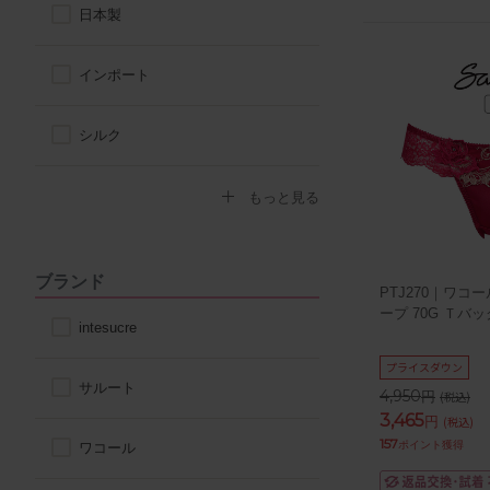
スポーティ
日本製
自然なシルエット
シンプル
インポート
丸みのあるシルエット
シルク
コットン
もっと見る
その他天然素材
ブランド
PTJ270｜ワコー
ープ 70G Ｔバ
こだわり素材
intesucre
プライスダウン
サルート
4,950
円
(税込)
3,465
円
(税込)
157
ポイント獲得
ワコール