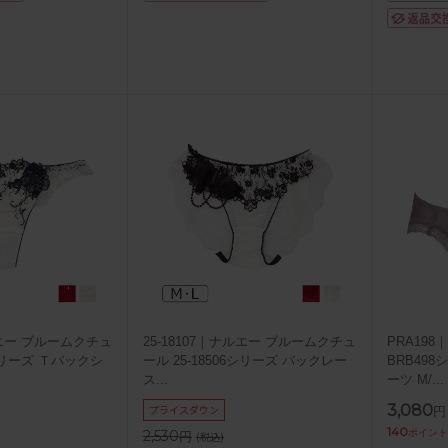
ナルエー ブルームクチュ
25-18107｜ナルエー ブルームクチュ
PRA19
6シリーズ Ｔバックシ
ール 25-18506シリーズ バックレー
BRB49
ス
...
ーツ M/
...
3,080
プライスダウン
円
140
ポイント
2,530
円
(税込)