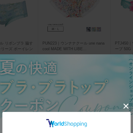
ール リボンブラ 脇す
PUN223｜ウンナナクール une nana
PTJ450
3シリーズ ボーイレン
cool MADE WITH LIBE
...
ープ 50G
2,310
プライスダ
円
(税込)
105
ポイント獲得
5,500
円
(
3,850
円
175
ポイント