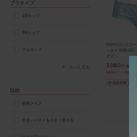
ブラタイプ
1/2カップ
3/4カップ
PRA633｜ワコ
フルカップ
っきり BRB43
グスシ
...
3,080
円
(税込)
ノンワイヤーブラ
もっと見る
140
ポイント獲得
モールドカップ
目的
ナイトブラ
谷間メイク
ハーフトップ
大きいバストを小さく見せる
チューブブラ
サイドすっきり