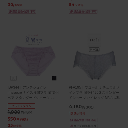
30
54
pt獲得
pt獲得
ISP344｜アンテシュクレ
PFA195｜ワコール ナチュラルメ
intesucre ナイス谷間ブラ IBT344
イクブラ 旧ラゼ 95G スタンダー
ペア スタンダードショーツ LL
ドショーツ ハイレッグ M/L/LL/3L
プライスダウン
4,180
円
(税込)
1,980
円
(税込)
190
pt獲得
550
円
(税込)
25
pt獲得