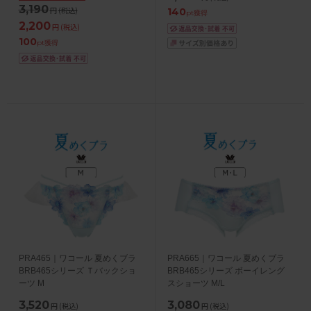
3,190
円
(税込)
140
pt獲得
2,200
円
(税込)
100
pt獲得
PRA465｜ワコール 夏めくブラ
PRA665｜ワコール 夏めくブラ
BRB465シリーズ Ｔバックショ
BRB465シリーズ ボーイレング
ーツ M
スショーツ M/L
3,520
3,080
円
(税込)
円
(税込)