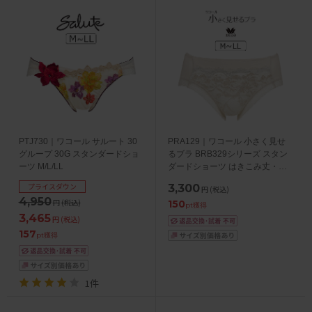
PTJ730｜ワコール サルート 30
PRA129｜ワコール 小さく見せ
グループ 30G スタンダードショ
るブラ BRB329シリーズ スタン
ーツ M/L/LL
ダードショーツ はきこみ丈・あ
さめ M/L/LL
プライスダウン
3,300
円
(税込)
4,950
円
(税込)
150
pt獲得
3,465
円
(税込)
157
pt獲得
1件