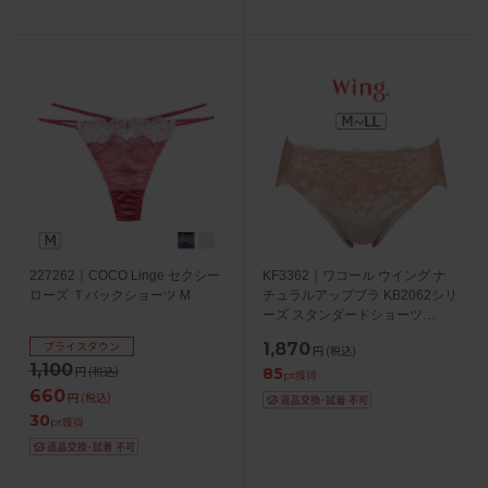
227262｜COCO Linge セクシー
KF3362｜ワコール ウイング ナ
ローズ Ｔバックショーツ M
チュラルアップブラ KB2062シリ
ーズ スタンダードショーツ
M/L/LL
プライスダウン
1,870
円
(税込)
1,100
円
(税込)
85
pt獲得
660
円
(税込)
30
pt獲得