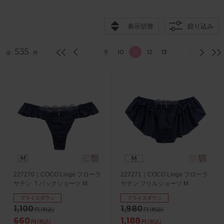
表示切替
絞り込み
535
9
10
11
12
13
全
件
227270｜COCO Linge フローラ
227271｜COCO Linge フローラ
サテン Ｔバックショーツ M
サテン フリルショーツ M
プライスダウン
プライスダウン
1,100
1,980
円
(税込)
円
(税込)
660
1,188
円
(税込)
円
(税込)