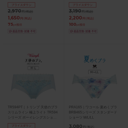
ョーツ M/L/LL
M/L
プライスダウン
プライスダウン
2,970
3,190
円
(税込)
円
(税込)
1,650
2,200
円
(税込)
円
(税込)
75
100
pt獲得
pt獲得
TR594PT｜トリンプ 天使のブラ
PRA165｜ワコール 夏めくブラ
スリムライン 極上ライト TR594
BRB465シリーズ スタンダード
シリーズ ボーイレングスショー
ショーツ M/L/LL
ツ M/L
プライスダウン
3,080
円
(税込)