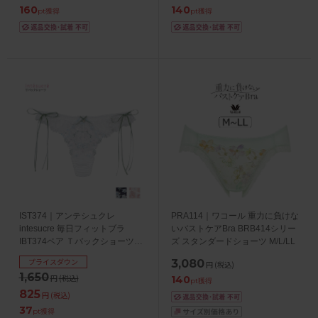
160
140
pt獲得
pt獲得
IST374｜アンテシュクレ
PRA114｜ワコール 重力に負けな
intesucre 毎日フィットブラ
いバストケアBra BRB414シリー
IBT374ペア Ｔバックショーツ
ズ スタンダードショーツ M/L/LL
S/M/L
プライスダウン
3,080
円
(税込)
1,650
円
(税込)
140
pt獲得
825
円
(税込)
37
pt獲得