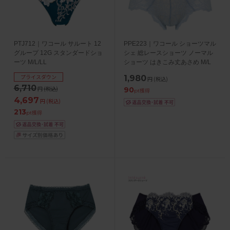
PTJ712｜ワコール サルート 12
PPE223｜ワコール ショーツマル
グループ 12G スタンダードショ
シェ 総レースショーツ ノーマル
ーツ M/L/LL
ショーツ はきこみ丈あさめ M/L
プライスダウン
1,980
円
(税込)
6,710
円
(税込)
90
pt獲得
4,697
円
(税込)
213
pt獲得