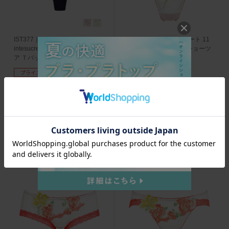
IST377｜アンテシュクレ
PTJ411｜ワコール サルート 11
intesucre なでしこブラ IBT377ペ
グループ 11G Ｔバックショーツ
ア Ｔバックショーツ M/L
M/L
プライスダウン
プライスダウン
1,650
5,060
円
(税込)
円
(税込)
1,155
3,542
円
(税込)
円
(税込)
52
161
pt獲得
pt獲得
1件
1件