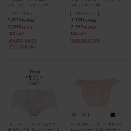
スタンダードショーツ M/L/LL
マキシショーツ M/L
プライスダウン
プライスダウン
2,970
3,300
円
(税込)
円
(税込)
2,200
2,750
円
(税込)
円
(税込)
100
125
pt獲得
pt獲得
TR606PT｜トリンプ 天使のブラ
24-38120｜ナルエー シエル 24-
魔法のハリ感 TR606シリーズ ボ
38520シリーズ スタンダードシ