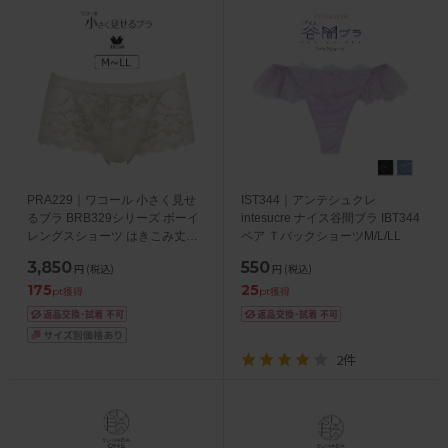
PRA229｜ワコール 小さく見せ
IST344｜アンテシュクレ
るブラ BRB329シリーズ ボーイ
intesucre ナイス谷間ブラ IBT344
レングスショーツ はきこみ丈・
ペア ＴバックショーツM/L/LL
あさめ M/L/LL
3,850
550
円
(税込)
円
(税込)
175
25
pt獲得
pt獲得
2件