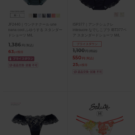
JF2440｜ウンナナクール une
ISP377｜アンテシュクレ
nana cool ふゆうする スタンダー
intesucre なでしこブラ IBT377ペ
ドショーツ M/L
ア スタンダードショーツ M/L
プライスダウン
1,386
円
(税込)
1,100
円
(税込)
63
pt獲得
550
円
(税込)
25
pt獲得