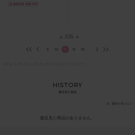
535
全
件
9
10
11
12
13
ホーム
>
アンテシュクレ オンラインショップ
>
ショーツ
HISTORY
最近見た商品
履歴を残さない
最近見た商品がありません。