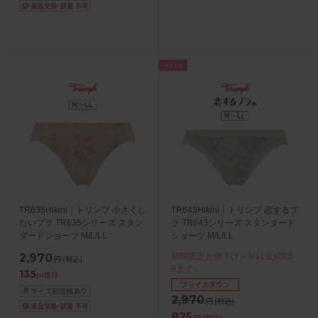
SALE
TR635Hikini｜トリンプ 小さくし
TR643Hikini｜トリンプ 恋するブ
たいブラ TR635シリーズ スタン
ラ TR643シリーズ スタンダード
ダードショーツ M/L/LL
ショーツ M/L/LL
2,970
期間限定お値下げ～9/11金)23:5
円
(税込)
9まで♪
135
pt獲得
プライスダウン
2,970
円
(税込)
825
円
(税込)