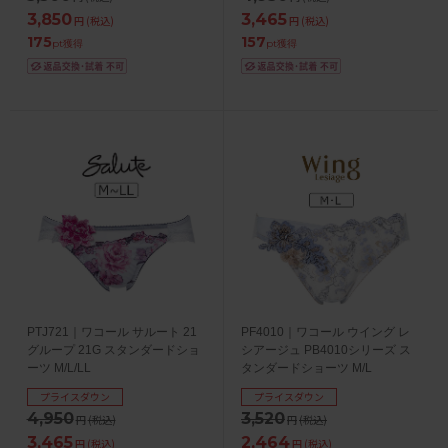
3,850
3,465
円
(税込)
円
(税込)
175
157
pt獲得
pt獲得
PTJ721｜ワコール サルート 21
PF4010｜ワコール ウイング レ
グループ 21G スタンダードショ
シアージュ PB4010シリーズ ス
ーツ M/L/LL
タンダードショーツ M/L
プライスダウン
プライスダウン
4,950
3,520
円
(税込)
円
(税込)
3,465
2,464
円
(税込)
円
(税込)