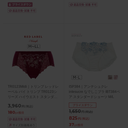
TR0123Midi｜トリンプ レッドレ
ISP384｜アンテシュクレ
ーベル バイ トリンプ TR0123シ
intesucre なでしこブラ IBT384ペ
リーズ ハイウエスト スタンダー
ア スタンダードショーツ M/L
ドショーツ M/L/LL
プライスダウン
3,960
円
(税込)
1,650
円
(税込)
180
pt獲得
825
円
(税込)
37
pt獲得