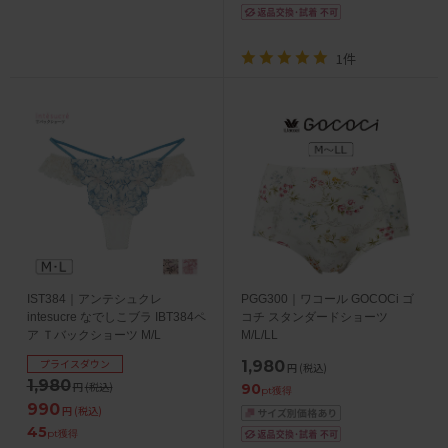
1件
IST384｜アンテシュクレ
PGG300｜ワコール GOCOCi ゴ
intesucre なでしこブラ IBT384ペ
コチ スタンダードショーツ
ア Ｔバックショーツ M/L
M/L/LL
プライスダウン
1,980
円
(税込)
1,980
円
(税込)
90
pt獲得
990
円
(税込)
45
pt獲得