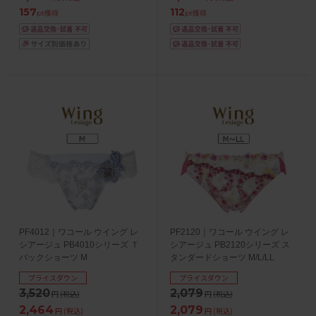
157
112
pt獲得
pt獲得
PF4012｜ワコール ウイング レ
PF2120｜ワコール ウイング レ
シアージュ PB4010シリーズ Ｔ
シアージュ PB2120シリーズ ス
バックショーツ M
タンダードショーツ M/L/LL
プライスダウン
プライスダウン
3,520
2,079
円
(税込)
円
(税込)
2,464
2,079
円
(税込)
円
(税込)