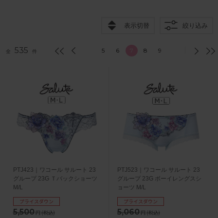
表示切替
絞り込み
535
5
6
7
8
9
全
件
PTJ423｜ワコール サルート 23
PTJ523｜ワコール サルート 23
グループ 23G Ｔバックショーツ
グループ 23G ボーイレングスシ
M/L
ョーツ M/L
プライスダウン
プライスダウン
5,500
5,060
円
(税込)
円
(税込)