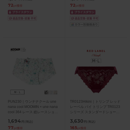
72
72
pt獲得
pt獲得
PUN230｜ウンナナクール une
TR0123Hikini｜トリンプ レッド
nana cool MOOMIN × une nana
レーベル バイ トリンプ TR0123
cool 364 レース 総レースショー
シリーズ スタンダードショーツ
ツ M/L
M/L
1,694
3,630
円
(税込)
円
(税込)
77
165
pt獲得
pt獲得