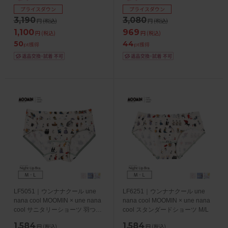
プライスダウン
プライスダウン
3,190
3,080
円
(税込)
円
(税込)
1,100
969
円
(税込)
円
(税込)
50
44
pt獲得
pt獲得
LF5051｜ウンナナクール une
LF6251｜ウンナナクール une
nana cool MOOMIN × une nana
nana cool MOOMIN × une nana
cool サニタリーショーツ 羽つき
cool スタンダードショーツ M/L
ナプキン対応 M/L
1,584
1,584
円
(税込)
円
(税込)