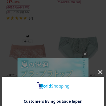
217
pt獲得
1件
PXD212｜ワコール プレミアム
JF1300｜ウンナナクール une
12series BXD412シリーズ スタ
nana cool さあ、わたし レース
ンダードショーツ はきこみ丈：
スタンダードショーツ M/L
ふつう M/L/LL
4,620
1,188
円
(税込)
円
(税込)
210
54
pt獲得
pt獲得