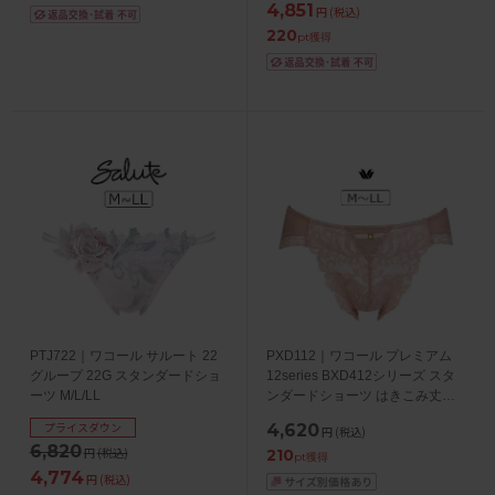
4,851
円
(税込)
220
pt獲得
PTJ722｜ワコール サルート 22
PXD112｜ワコール プレミアム
グループ 22G スタンダードショ
12series BXD412シリーズ スタ
ーツ M/L/LL
ンダードショーツ はきこみ丈：
あさめ M/L/LL
プライスダウン
4,620
円
(税込)
6,820
円
(税込)
210
pt獲得
4,774
円
(税込)