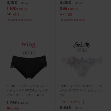
3,190
3,080
円
(税込)
円
(税込)
1,100
936
円
(税込)
円
(税込)
50
42
pt獲得
pt獲得
KF1000｜ワコール ウイング マ
PTJ422｜ワコール サルート 22
ッチミーブラ KB2011シリーズ
グループ 22G Ｔバックショーツ
スタンダードショーツ M/L/LL
M/L
プライスダウン
1,760
円
(税込)
6,930
円
(税込)
80
pt獲得