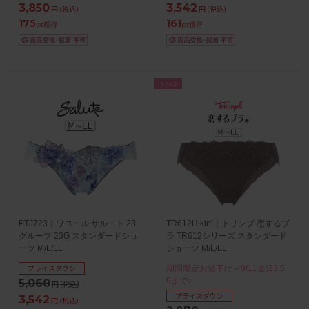
3,850
3,542
円
(税込)
円
(税込)
175
161
pt獲得
pt獲得
SALE
PTJ723｜ワコール サルート 23
TR612Hikini｜トリンプ 恋するブ
グループ 23G スタンダードショ
ラ TR612シリーズ スタンダード
ーツ M/L/LL
ショーツ M/L/LL
プライスダウン
期間限定お値下げ～9/11金)23:5
9まで♪
5,060
円
(税込)
プライスダウン
3,542
円
(税込)