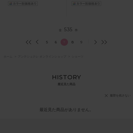
535
全
件
5
6
7
8
9
ホーム
>
アンテシュクレ オンラインショップ
>
ショーツ
HISTORY
最近見た商品
履歴を残さない
最近見た商品がありません。