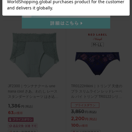
JF2300｜ウンナナクール une
TR0122Hikini｜トリンプ 天使の
nana cool さあ、わたし レース
ブラ スリムライン レッドレーベ
スタンダードショーツ はき込み
ル バイ トリンプ TR0122シリー
丈深め M/L
ズ スタンダードショーツ M/L/LL
プライスダウン
1,386
円
(税込)
3,850
円
(税込)
63
pt獲得
2,200
円
(税込)
100
pt獲得