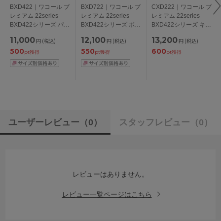
BXD422｜ワコール プ
BXD722｜ワコール プ
CXD222｜ワコール プ
レミアム 22series
レミアム 22series
レミアム 22series
BXD422シリーズ パー
BXD422シリーズ ボリ
BXD422シリーズ キャ
ソナルフィットプラス
ューマライズブラ ブ
ミソール M/L
11,000
12,100
13,200
円
(税込)
円
(税込)
円
(税込)
ブラ ブラジャー単品
ラジャー単品 CDEFカ
500
550
600
BCDEFGHIカップ ア
ップ アンダー
pt獲得
pt獲得
pt獲得
ンダー
65/70/75cm
65/70/75/80/85cm
ユーザーレビュー
（0）
スタッフレビュー
（0）
レビューはありません。
レビュー一覧ページはこちら