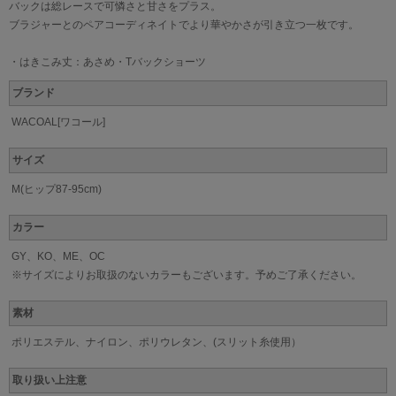
バックは総レースで可憐さと甘さをプラス。
ブラジャーとのペアコーディネイトでより華やかさが引き立つ一枚です。
・はきこみ丈：あさめ・Tバックショーツ
ブランド
WACOAL[ワコール]
サイズ
M(ヒップ87-95cm)
カラー
GY、KO、ME、OC
※サイズによりお取扱のないカラーもございます。予めご了承ください。
素材
ポリエステル、ナイロン、ポリウレタン、(スリット糸使用）
取り扱い上注意