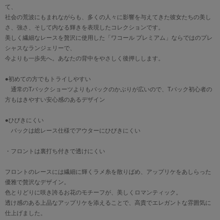
て、
社会の荒波にもまれながらも、多くの人々に影響を与えてきた彼女たちの美し
さ、強さ、そして内なる輝きを表現したコレクションです。
美しく繊細なレースを贅沢に使用した「ワコール プレミアム」ならではのプレ
シャスなランジェリーで、
今よりも一歩先へ。あなたの背中をやさしく後押しします。
●初めての方でもトライしやすい
通常のTバックショーツよりもバックのかぶりが広いので、Tバック初心者の
方もはきやすい安心感のあるデザイン
●ひびきにくい
バックは総レース仕様でアウターにひびきにくい
・フロントは裏打ち付きで透けにくい
フロントのレースには繊細に輝くラメ糸を散りばめ、アップリケをあしらった
優雅で贅沢なデザイン。
色とりどりに咲き誇るお花のモチーフが、美しくロマンティック。
透け感のある上品なアップリケを添えることで、高貴でエレガントな雰囲気に
仕上げました。