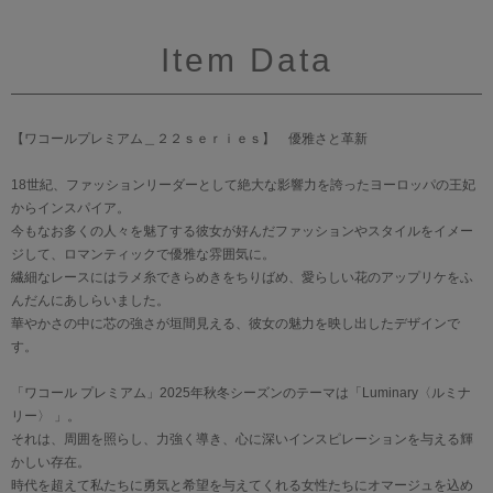
Item Data
【ワコールプレミアム＿２２ｓｅｒｉｅｓ】 優雅さと革新
18世紀、ファッションリーダーとして絶大な影響力を誇ったヨーロッパの王妃
からインスパイア。
今もなお多くの人々を魅了する彼女が好んだファッションやスタイルをイメー
ジして、ロマンティックで優雅な雰囲気に。
繊細なレースにはラメ糸できらめきをちりばめ、愛らしい花のアップリケをふ
んだんにあしらいました。
華やかさの中に芯の強さが垣間見える、彼女の魅力を映し出したデザインで
す。
「ワコール プレミアム」2025年秋冬シーズンのテーマは「Luminary〈ルミナ
リー〉 」。
それは、周囲を照らし、力強く導き、心に深いインスピレーションを与える輝
かしい存在。
時代を超えて私たちに勇気と希望を与えてくれる女性たちにオマージュを込め