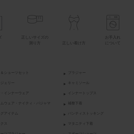
ズ
正しいサイズの
お手入れ
測り方
正しい着け方
について
ラ＆ショーツセット
ブラジャー
ンジェリー
キャミソール
着・インナーウェア
インナートップス
ームウェア・ナイティ・パジャマ
補整下着
ッグアイテム
パンティストッキング
ックス
マタニティ下着
ポーツブラジャー
スポーツショーツ