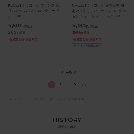
KQ0821｜ワコール ウイング ス
GRC321｜ワコール 優美定番 肌
リムアップパンツ ロングガード
あたりやさしいコットンコレクシ
ル 58-82
ョン ショートガードル ジャスト
ウエスト ショート丈 全2色 58-90
4,510
4,180
円
(税込)
円
(税込)
205
190
pt獲得
pt獲得
46
全
件
1
2
ホーム
>
アンテシュクレ オンラインショップ
>
補整下着
HISTORY
最近見た商品