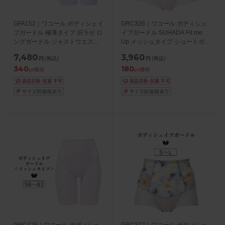
GFA152｜ワコール ボディシェイ
GRC326｜ワコール ボディシェ
プガードル 極薄タイプ 旧ラゼ ロ
イプガードル SUHADA Fit me
ングガードル ジャストウエス
Up メッシュタイプ ショートガー
ト・ロング丈 58/64/70/76/82
ドル ショート丈・ジャストウエ
7,480
3,960
円
(税込)
円
(税込)
スト 58/64/70/76/82
340
180
pt獲得
pt獲得
GRC426｜ワコール ボディシェ
GRC372｜ワコール ボディシェ