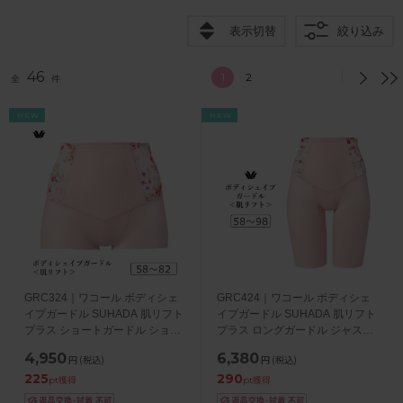
表示切替
絞り込み
46
1
2
全
件
NEW
NEW
GRC324｜ワコール ボディシェ
GRC424｜ワコール ボディシェ
イプガードル SUHADA 肌リフト
イプガードル SUHADA 肌リフト
プラス ショートガードル ショー
プラス ロングガードル ジャスト
ト丈・ジャストウエスト
ウエスト・ロング丈
4,950
6,380
円
(税込)
円
(税込)
58/64/70/76/82
58/64/70/76/82/90/98
225
290
pt獲得
pt獲得