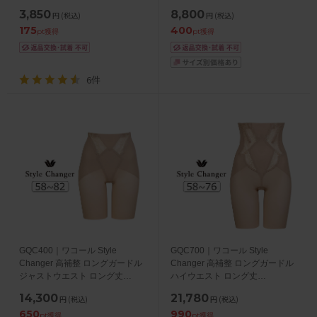
ー 58・64・70・76
3,850
8,800
円
(税込)
円
(税込)
175
400
pt獲得
pt獲得
6件
GQC400｜ワコール Style
GQC700｜ワコール Style
Changer 高補整 ロングガードル
Changer 高補整 ロングガードル
ジャストウエスト ロング丈
ハイウエスト ロング丈
58S/64M/70M/76L/82L
58S/64M/70M/76L/82L
14,300
21,780
円
(税込)
円
(税込)
650
990
pt獲得
pt獲得