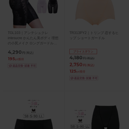
TGL103｜アンテシュクレ
TR313PY2｜トリンプ 恋するヒ
intesucre かんたん美ボディ 理想
ップ ショートガードル
の小尻メイク ロングガードル
58/64/70/76
プライスダウン
4,290
円
(税込)
4,180
円
(税込)
195
pt獲得
2,750
円
(税込)
125
pt獲得