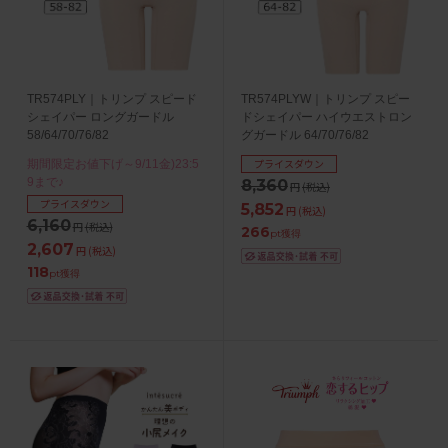
TR574PLY｜トリンプ スピード
TR574PLYW｜トリンプ スピー
シェイパー ロングガードル
ドシェイパー ハイウエストロン
58/64/70/76/82
グガードル 64/70/76/82
プライスダウン
期間限定お値下げ～9/11金)23:5
9まで♪
8,360
円
(税込)
プライスダウン
5,852
円
(税込)
6,160
円
(税込)
266
pt獲得
2,607
円
(税込)
118
pt獲得