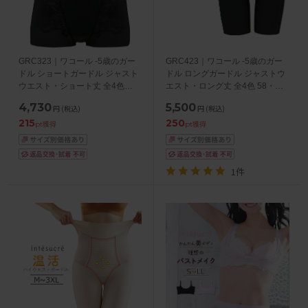
GRC323｜ワコール -5歳のガー
GRC423｜ワコール -5歳のガー
ドル ショートガードル ジャスト
ドル ロングガードル ジャストウ
ウエスト・ショート丈 全4色
エスト・ロング丈 全4色 58・
58・64・70・76
64・70・76
4,730
5,500
円
(税込)
円
(税込)
215
250
pt獲得
pt獲得
1件