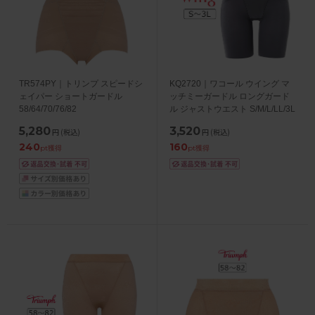
TR574PY｜トリンプ スピードシ
KQ2720｜ワコール ウイング マ
ェイパー ショートガードル
ッチミーガードル ロングガード
58/64/70/76/82
ル ジャストウエスト S/M/L/LL/3L
5,280
3,520
円
(税込)
円
(税込)
240
160
pt獲得
pt獲得