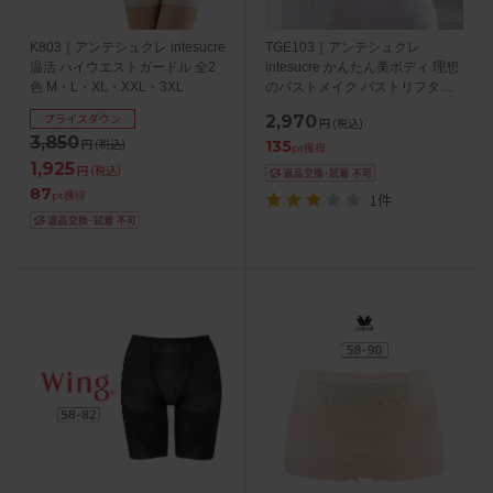
K803｜アンテシュクレ intesucre
TGE103｜アンテシュクレ
温活 ハイウエストガードル 全2
intesucre かんたん美ボディ 理想
色 M・L・XL・XXL・3XL
のバストメイク バストリフター
S/M/L/LL
プライスダウン
2,970
円
(税込)
3,850
円
(税込)
135
pt獲得
1,925
円
(税込)
87
pt獲得
1件