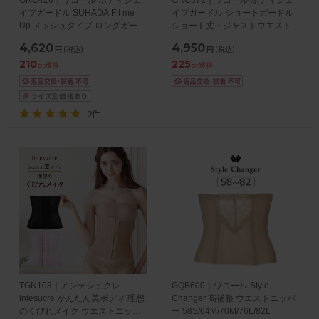
イプガードル SUHADA Fit me
イプガードル ショートガードル
Up メッシュタイプ ロングガード
ショート丈・ジャストウエスト
ル ジャストウエスト・ロング丈
58/64/70/76
4,620
4,950
円
(税込)
円
(税込)
58/64/70/76/82
210
225
pt獲得
pt獲得
2件
TGN103｜アンテシュクレ
GQB600｜ワコール Style
intesucre かんたん美ボディ 理想
Changer 高補整 ウエストニッパ
のくびれメイク ウエストニッパ
ー 58S/64M/70M/76L/82L