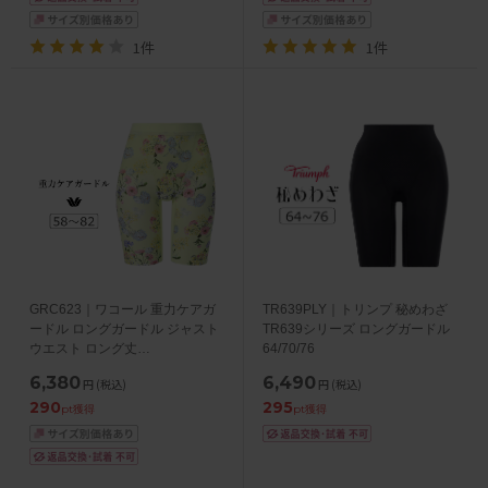
1件
1件
GRC623｜ワコール 重力ケアガ
TR639PLY｜トリンプ 秘めわざ
ードル ロングガードル ジャスト
TR639シリーズ ロングガードル
ウエスト ロング丈
64/70/76
58/64/70/76/82
6,380
6,490
円
(税込)
円
(税込)
290
295
pt獲得
pt獲得