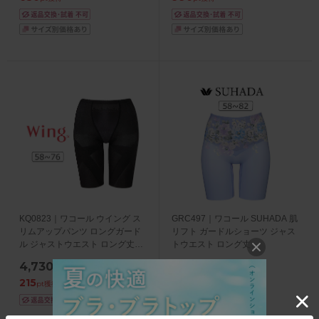
KQ0823｜ワコール ウイング ス
GRC497｜ワコール SUHADA 肌
リムアップパンツ ロングガード
リフト ガードルショーツ ジャス
ル ジャストウエスト ロング丈
トウエスト ロング丈
58/64/70/76
58/64/70/76/82
4,730
7,590
円
(税込)
円
(税込)
215
345
pt獲得
pt獲得