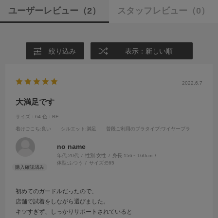
ユーザーレビュー
（2）
スタッフレビュー
（0）
絞り込み
表示：新しい順
2022.6.7
大満足です
サイズ：64
色：BE
着けごこち
:良い
シルエット
:満足
普段ご利用のブラタイプ
:ワイヤーブラ
no name
年代:
20代
性別:
女性
身長:
156～160cm
体型:
ふつう
サイズ:
E65
初めてのガードルだったので、
店舗で試着をしながら選びました。
キツすぎず、しっかりサポートされていると