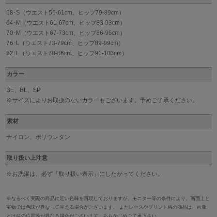
58･S（ウエスト55-61cm、ヒップ79-89cm）
64･M（ウエスト61-67cm、ヒップ83-93cm）
70･M（ウエスト67-73cm、ヒップ86-96cm）
76･L（ウエスト73-79cm、ヒップ89-99cm）
82･L（ウエスト78-86cm、ヒップ91-103cm）
カラー
BE、BL、SP
※サイズによりお取扱のないカラーもございます。予めご了承ください。
素材
ナイロン、ポリウレタン
取り扱い上注意
※お洗濯は、必ず「取り扱い表示」にしたがってください。
※なるべく実際の商品に近い色味を再現しておりますが、モニター等の条件により、画面上と
実物では色味が異なって見える場合がございます。 またレースやプリント柄の商品は、画像
とは柄の位置等が異なる場合がございます。あらかじめご了承下さい。