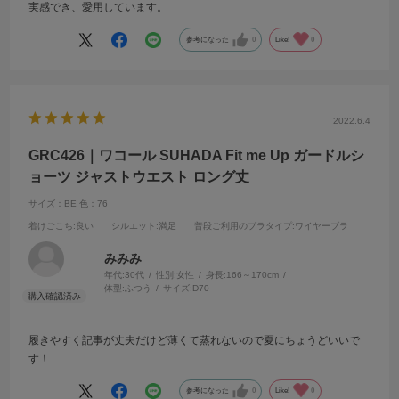
実感でき、愛用しています。
参考になった
0
Like!
0
2022.6.4
GRC426｜ワコール SUHADA Fit me Up ガードルシ
ョーツ ジャストウエスト ロング丈
サイズ：BE
色：76
着けごこち
:良い
シルエット
:満足
普段ご利用のブラタイプ
:ワイヤーブラ
みみみ
年代:
30代
性別:
女性
身長:
166～170cm
体型:
ふつう
サイズ:
D70
履きやすく記事が丈夫だけど薄くて蒸れないので夏にちょうどいいで
す！
参考になった
0
Like!
0