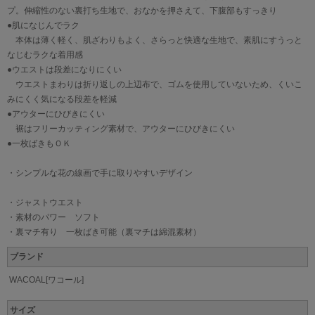
プ。伸縮性のない裏打ち生地で、おなかを押さえて、下腹部もすっきり
●肌になじんでラク
本体は薄く軽く、肌ざわりもよく、さらっと快適な生地で、素肌にすうっと
なじむラクな着用感
●ウエストは段差になりにくい
ウエストまわりは折り返しの上辺布で、ゴムを使用していないため、くいこ
みにくく気になる段差を軽減
●アウターにひびきにくい
裾はフリーカッティング素材で、アウターにひびきにくい
●一枚ばきもＯＫ
・シンプルな花の線画で手に取りやすいデザイン
・ジャストウエスト
・素材のパワー ソフト
・裏マチ有り 一枚ばき可能（裏マチは綿混素材）
ブランド
WACOAL[ワコール]
サイズ