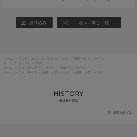
絞り込み
表示：新しい順
ホーム
>
アンテシュクレ オンラインショップ
>
補整下着
>
ガードル
ホーム
>
ブランド
>
ワコール
ホーム
>
大きいサイズ
>
ショーツ
>
サポートショーツ
ホーム
>
大きいサイズ
>
補整・ボディメイク
>
補整・ボディメイク
HISTORY
最近見た商品
履歴を残さない