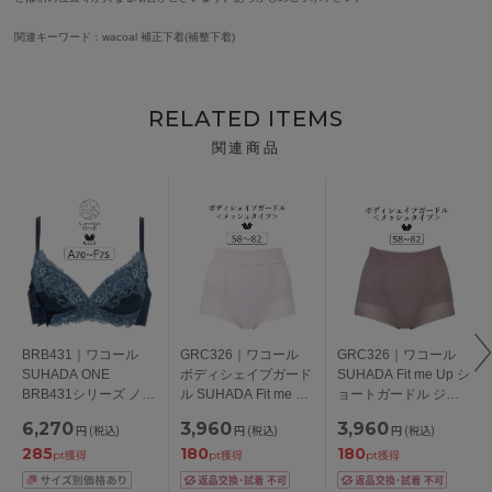
関連キーワード：wacoal 補正下着(補整下着)
RELATED ITEMS
関連商品
BRB431｜ワコール
GRC326｜ワコール
GRC326｜ワコール
SUHADA ONE
ボディシェイプガード
SUHADA Fit me Up シ
BRB431シリーズ ノン
ル SUHADA Fit me Up
ョートガードル ジャ
ワイヤーブラ A-F/65-
メッシュタイプ ショ
ストウエスト ショー
6,270
3,960
3,960
円
(税込)
円
(税込)
円
(税込)
75
ートガードル ショー
ト丈 58/64/70/76/82
285
180
180
ト丈・ジャストウエス
pt獲得
pt獲得
pt獲得
ト 58/64/70/76/82