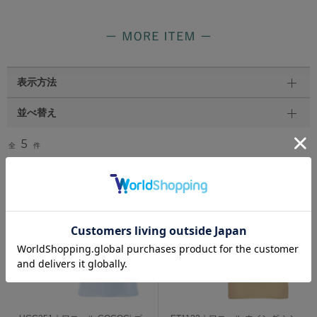
表示方法
並べ替え
5
全
件