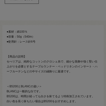
●素材：綿100％
●容量：50g（540m）
●使用針：レース針6号
【商品の説明】
セべリアは、純粋なコットンのクロシェ糸で、細かな装飾や強く堅い仕
上がりを必要とするテーブルランナー・ベッドリネンのインサート・ハ
ーフカーテンなどの中サイズの縁飾りに最適です。
＜B5200とBLANCの違い＞
BLANCは一般的な白です。
B5200は、時間が経っても白さを保てるよう特殊加工されています。
白い色を長く保ちたい場合はB5200をおすすめします。