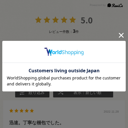
5.0
3
レビュー件数：
件
★
5
(3)
★
4
(0)
★
3
(0)
★
2
(0)
★
1
(0)
絞り込み
表示：新しい順
2022.11.28
迅速。丁寧な梱包でした。