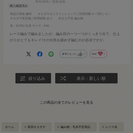
年代:
50代
性別:
女性
商品の用途
:趣味
オカダヤオンラインショップご利用回数
:4～5回くらい
オカダヤ実店舗ご利用経験
:あり
好きな手芸
:編み物
色：ECRU.生成
サイズ：#30
レース編みで編みましたが、編み目の一つ一つがくっきり出て、仕上
がりがとてもキレイ!その分気を緩めず編むのが必須ですが。
参考になった
2
Like!
0
絞り込み
表示：新しい順
この商品の全てのレビューを見る
ホーム
>
新宿オカダヤ
>
編み物・毛糸手芸用品
>
レース糸