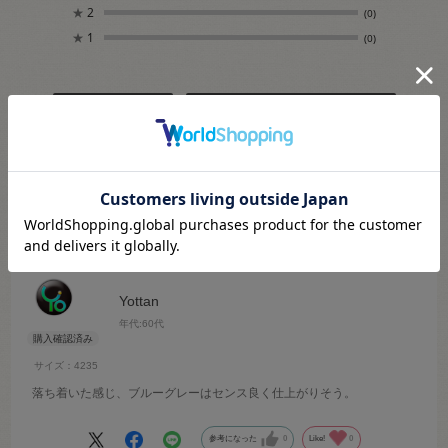
★
2
(0)
★
1
(0)
絞り込み
表示：新しい順
2022.6.22
変化が柔らかな色
Yottan
年代:
60代
サイズ：4235
落ち着いた感じ、ブルーグレーはセンス良く仕上がりそう。
参考になった
0
Like!
0