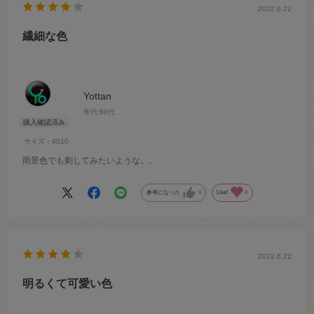
2022.6.22
繊細な色
Yottan
年代:
60代
サイズ：4010
雨景色でも刺してみたいような。。
参考になった
0
Like!
0
2022.6.22
明るくて可愛い色