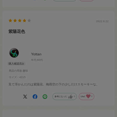
2022.6.22
紫陽花色
Yottan
年代:
60代
商品の用途
:趣味
サイズ：4215
見て浮かんだのは紫陽花、梅雨空の下の少しだけスモーキーな。
参考になった
0
Like!
0