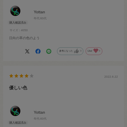
Yottan
年代:
60代
サイズ：4050
日向の草の色のよう
参考になった
0
Like!
0
2022.6.22
優しい色
Yottan
年代:
60代