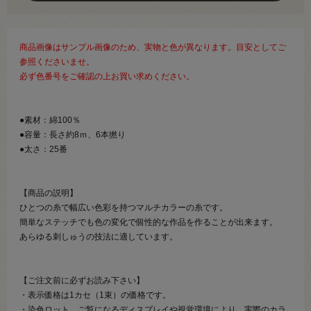
商品画像はサンプル画像のため、実物と色が異なります。目安としてご
参照くださいませ。
必ず色番号をご確認の上お買い求めください。
●素材：綿100％
●容量：長さ約8ｍ、6本撚り
●太さ：25番
【商品の説明】
ひとつの糸で幅広い色彩を持つマルチカラーの糸です。
簡単なステッチでも色の変化で個性的な作品を作ることが出来ます。
あらゆる刺しゅうの技法に適しています。
【ご注文前に必ずお読み下さい】
・表示価格は1カセ（1束）の価格です。
・染色ロット、ご覧になるディスプレイや視覚環境により、実際のカラ