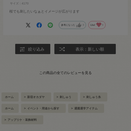
サイズ：4170
桜でも刺したいなぁとイメージが広がります
参考になった
0
Like!
0
絞り込み
表示：新しい順
この商品の全てのレビューを見る
ホーム
>
新宿オカダヤ
>
刺しゅう
>
刺しゅう糸
ホーム
>
イベント・用途から探す
>
通園通学アイテム
>
アップリケ・装飾材料