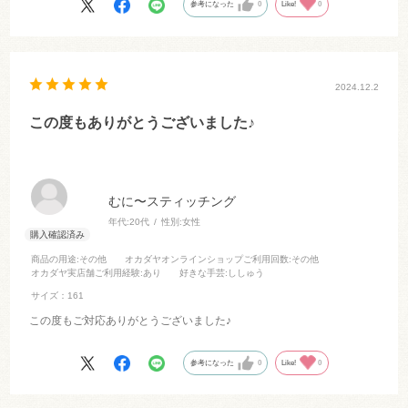
参考になった
0
Like!
0
2024.12.2
この度もありがとうございました♪
むに〜スティッチング
年代:
20代
性別:
女性
商品の用途
:その他
オカダヤオンラインショップご利用回数
:その他
オカダヤ実店舗ご利用経験
:あり
好きな手芸
:ししゅう
サイズ：161
この度もご対応ありがとうございました♪
参考になった
0
Like!
0