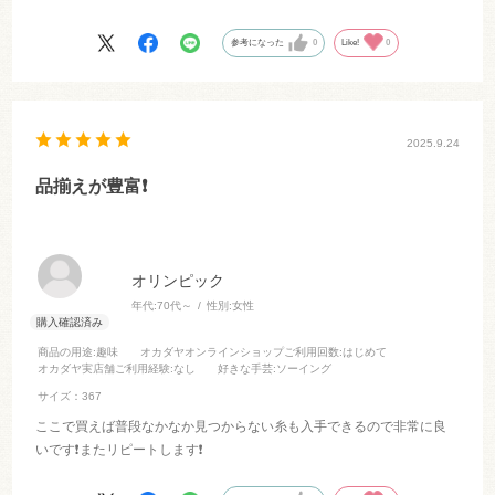
郵送だったのですが、あっという間に手元に届いてこれからも利用し
ます
参考になった
0
Like!
0
ストレスなくスムーズにお買い物できて大満足です
2025.9.24
品揃えが豊富❗️
オリンピック
年代:
70代～
性別:
女性
商品の用途
:趣味
オカダヤオンラインショップご利用回数
:はじめて
オカダヤ実店舗ご利用経験
:なし
好きな手芸
:ソーイング
サイズ：367
ここで買えば普段なかなか見つからない糸も入手できるので非常に良
いです❗️またリピートします❗️