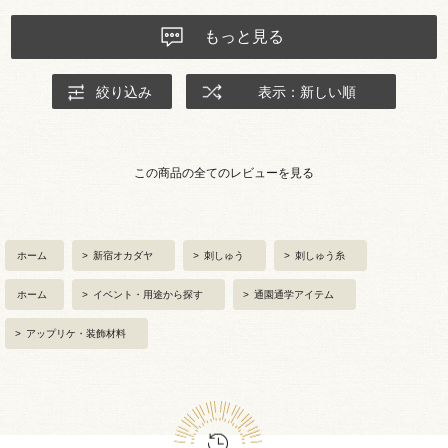
もっと見る
絞り込み
表示：新しい順
この商品の全てのレビューを見る
ホーム
>
新宿オカダヤ
>
刺しゅう
>
刺しゅう糸
ホーム
>
イベント・用途から探す
>
通園通学アイテム
>
アップリケ・装飾材料