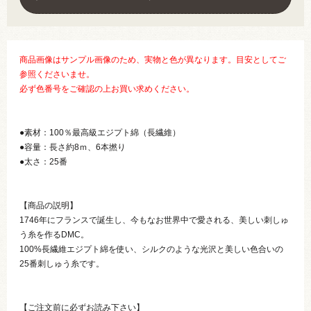
商品画像はサンプル画像のため、実物と色が異なります。目安としてご
参照くださいませ。
必ず色番号をご確認の上お買い求めください。
●素材：100％最高級エジプト綿（長繊維）
●容量：長さ約8ｍ、6本撚り
●太さ：25番
【商品の説明】
1746年にフランスで誕生し、今もなお世界中で愛される、美しい刺しゅ
う糸を作るDMC。
100%長繊維エジプト綿を使い、シルクのような光沢と美しい色合いの
25番刺しゅう糸です。
【ご注文前に必ずお読み下さい】