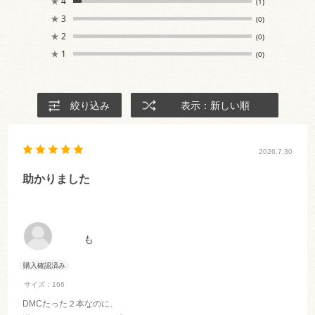
★
4
(1)
★
3
(0)
★
2
(0)
★
1
(0)
絞り込み
表示：新しい順
2026.7.30
助かりました
も
サイズ：166
DMCたった２本なのに、