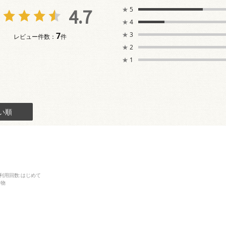
4.7
★
5
★
4
7
★
3
レビュー件数：
件
★
2
★
1
い順
利用回数
:はじめて
み物