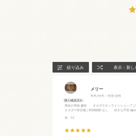
絞り込み
表示：新し
メリー
年代:
50代
性別:
女性
商品の用途
:趣味
オカダヤオンラインショップご
オカダヤ実店舗ご利用経験
:なし
好きな手芸
:編
色：52