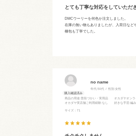
とても丁寧な対応をしていただ
DMCウーリーを何色か注文しました。
在庫の無い物もありましたが、入荷日など
梱包も丁寧でした。
no name
年代:
50代
性別:
女性
商品の用途
:普段づかい・実用品
オカダヤオンラ
オカダヤ実店舗ご利用経験
:なし
好きな手芸
:編
サイズ：71
チクチクしません