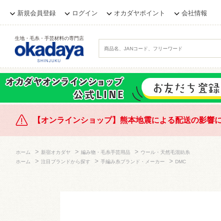
新規会員登録
ログイン
オカダヤポイント
会社情報
生地・毛糸・手芸材料の専門店
【オンラインショップ】熊本地震による配送の影響
>
>
>
ホーム
新宿オカダヤ
編み物・毛糸手芸用品
ウール・天然毛混紡糸
>
>
>
ホーム
注目ブランドから探す
手編み糸ブランド・メーカー
DMC