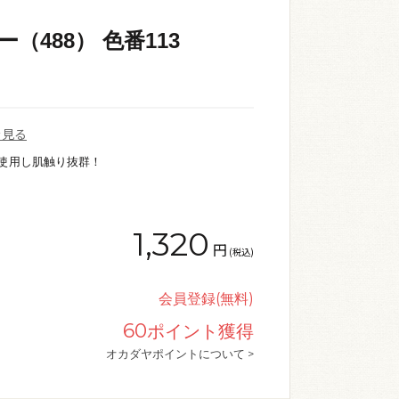
ー（488） 色番113
を見る
を使用し肌触り抜群！
1,320
円
(税込)
会員登録(無料)
60
ポイント獲得
オカダヤポイントについて >