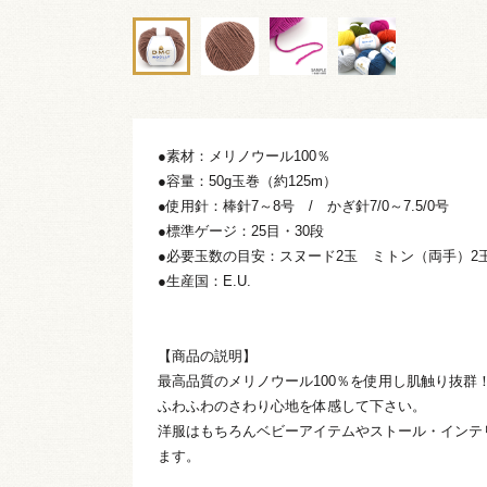
●素材：メリノウール100％
●容量：50g玉巻（約125m）
●使用針：棒針7～8号 / かぎ針7/0～7.5/0号
●標準ゲージ：25目・30段
●必要玉数の目安：スヌード2玉 ミトン（両手）2
●生産国：E.U.
【商品の説明】
最高品質のメリノウール100％を使用し肌触り抜群
ふわふわのさわり心地を体感して下さい。
洋服はもちろんベビーアイテムやストール・インテ
ます。