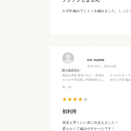
かぎ針編みでミトンを編みました。しっと
no name
年代:
30代
性別:
女性
商品の用途
:普段づかい・実用品
オカダヤオンラ
オカダヤ実店舗ご利用経験
:なし
好きな手芸
:編
色：91
初利用
発送も早くいい糸に出会えました！
柔らかくて編みやすかったです！