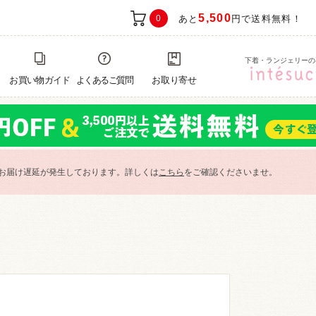
5,500
0
あと
円で送料無料！
下着・ランジェリーの
お買い物ガイド
よくあるご質問
お取り寄せ
お届け遅延が発生しております。詳しくは
こちら
をご確認くださいませ。