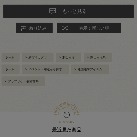
もっと見る
絞り込み
表示：新しい順
ホーム
>
新宿オカダヤ
>
刺しゅう
>
刺しゅう糸
ホーム
>
イベント・用途から探す
>
通園通学アイテム
>
アップリケ・装飾材料
最近見た商品