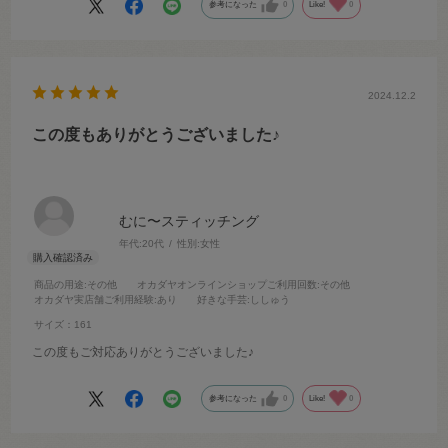
参考になった
0
Like!
0
2024.12.2
この度もありがとうございました♪
むに〜スティッチング
年代:
20代
性別:
女性
商品の用途
:その他
オカダヤオンラインショップご利用回数
:その他
オカダヤ実店舗ご利用経験
:あり
好きな手芸
:ししゅう
サイズ：161
この度もご対応ありがとうございました♪
参考になった
0
Like!
0