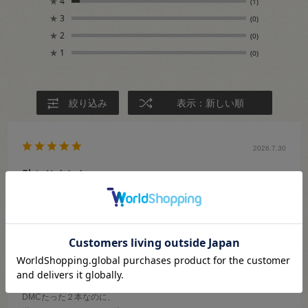
★
4
(1)
★
3
(0)
★
2
(0)
★
1
(0)
絞り込み
表示：新しい順
2026.7.30
助かりました
も
サイズ：166
DMCたった２本なのに、