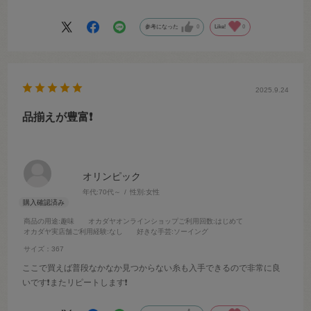
郵送だったのですが、あっという間に手元に届いてこれからも利用し
ます
参考になった
0
Like!
0
ストレスなくスムーズにお買い物できて大満足です
2025.9.24
品揃えが豊富❗️
オリンピック
年代:
70代～
性別:
女性
商品の用途
:趣味
オカダヤオンラインショップご利用回数
:はじめて
オカダヤ実店舗ご利用経験
:なし
好きな手芸
:ソーイング
サイズ：367
ここで買えば普段なかなか見つからない糸も入手できるので非常に良
いです❗️またリピートします❗️