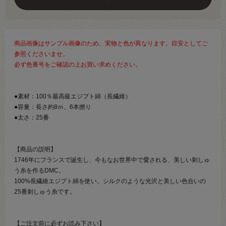
商品画像はサンプル画像のため、実物と色が異なります。目安としてご
参照くださいませ。
必ず色番号をご確認の上お買い求めください。
●素材：100％最高級エジプト綿（長繊維）
●容量：長さ約8ｍ、6本撚り
●太さ：25番
【商品の説明】
1746年にフランスで誕生し、今もなお世界中で愛される、美しい刺しゅ
う糸を作るDMC。
100%長繊維エジプト綿を使い、シルクのような光沢と美しい色合いの
25番刺しゅう糸です。
【ご注文前に必ずお読み下さい】