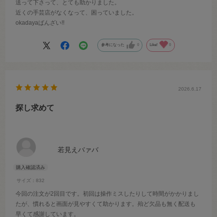
送って下さって、とても助かりました。
近くの手芸店がなくなって、困っていました。
okadayaばんざい!!
参考になった
0
Like!
0
2026.6.17
探し求めて
若見えバァバ
サイズ：832
今回の注文が2回目です。初回は操作ミスしたりして時間がかかりまし
たが、慣れると画面が見やすくて助かります。殆ど欠品も無く配送も
早くて感謝しています。