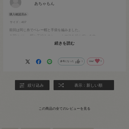
あちゃもん
サイズ：407
前回は同じ糸でベレー帽と手袋を編みました。
今回はベレー帽と玉編みのショートマフを編んでいます。
ほとんど糸が残ることなく、柔らかな風合いと美しい色の変化を楽し
続きを読む
みながら、あっという間に編み終えた楽しい時間で満足しました。
参考になった
1
Like!
0
絞り込み
表示：新しい順
この商品の全てのレビューを見る