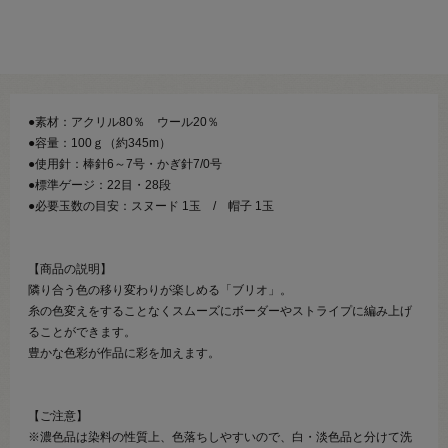
●素材：アクリル80％ ウール20％
●容量：100ｇ（約345m）
●使用針：棒針6～7号・かぎ針7/0号
●標準ゲージ：22目・28段
●必要玉数の目安：スヌード 1玉 / 帽子 1玉
【商品の説明】
隣り合う色の移り変わりが楽しめる「ブリオ」。
糸の色変えをすることなくスムーズにボーダーやストライプに編み上げ
ることができます。
豊かな色彩が作品に彩を加えます。
【ご注意】
※濃色品は染料の性質上、色落ちしやすいので、白・淡色品と分けて洗