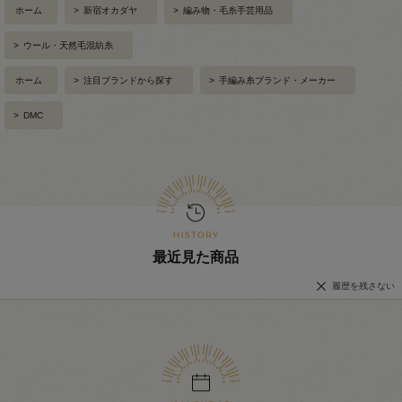
ホーム
>
新宿オカダヤ
>
編み物・毛糸手芸用品
>
ウール・天然毛混紡糸
ホーム
>
注目ブランドから探す
>
手編み糸ブランド・メーカー
>
DMC
最近見た商品
履歴を残さない