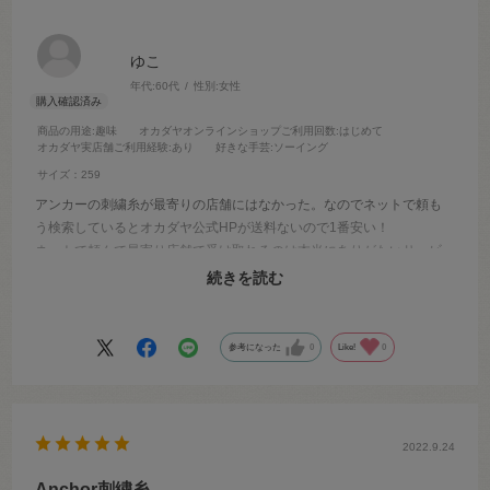
ゆこ
年代:
60代
性別:
女性
商品の用途
:趣味
オカダヤオンラインショップご利用回数
:はじめて
オカダヤ実店舗ご利用経験
:あり
好きな手芸
:ソーイング
サイズ：259
アンカーの刺繍糸が最寄りの店舗にはなかった。なのでネットで頼も
う検索しているとオカダヤ公式HPが送料ないので1番安い！
ネットで頼んで最寄り店舗で受け取れるのは本当にありがたいサービ
スです。
続きを読む
またお願いします^_^
参考になった
0
Like!
0
2022.9.24
Anchor刺繍糸