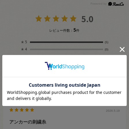
5.0
5
レビュー件数：
件
★
5
(5)
★
4
(0)
★
3
(0)
★
2
(0)
★
1
(0)
絞り込み
表示：新しい順
2026.5.19
アンカーの刺繍糸