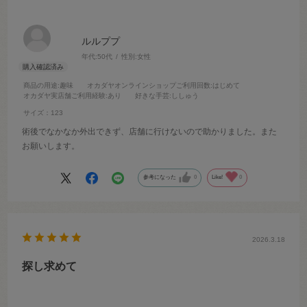
ルルププ
年代:
50代
性別:
女性
商品の用途
:趣味
オカダヤオンラインショップご利用回数
:はじめて
オカダヤ実店舗ご利用経験
:あり
好きな手芸
:ししゅう
サイズ：123
術後でなかなか外出できず、店舗に行けないので助かりました。また
お願いします。
参考になった
0
Like!
0
2026.3.18
探し求めて