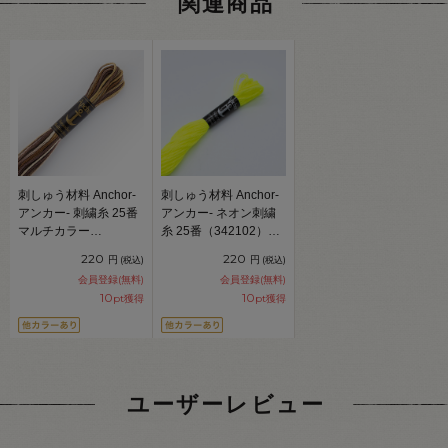
関連商品
刺しゅう材料 Anchor-
刺しゅう材料 Anchor-
アンカー- 刺繍糸 25番
アンカー- ネオン刺繍
マルチカラー
糸 25番（342102）
（342101） 色番1390
101.ネオンイエロー
220
220
円
円
(税込)
(税込)
06Bg99_
06Bg99_
会員登録(無料)
会員登録(無料)
10
10
pt獲得
pt獲得
ユーザーレビュー