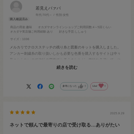
若見えバァバ
年代:
70代～
性別:
女性
商品の用途
:趣味
オカダヤオンラインショップご利用回数
:4～5回くらい
オカダヤ実店舗ご利用経験
:あり
好きな手芸
:ししゅう
サイズ：1036
メルカリでクロスステッチの残り糸と図案のキットを購入しました。
アンカー刺繍糸の取り扱いしかも必要な色番を購入するサイトは中々
見つからないので他社の変換でと考えましたが、微妙な色違いで…や
っとokadayaを見つけました。注文から配送迄の早さにビックリ。助か
続きを読む
りました。更に不足分も迅速で。又リピートします。
参考になった
0
Like!
0
2025.9.29
ネットで頼んで最寄りの店で受け取る…ありがたい