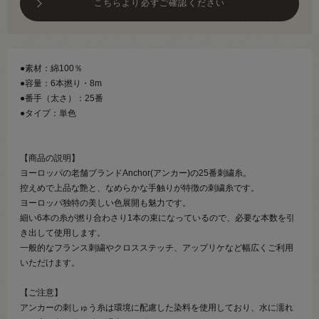
こちらより必ずご確認ください
●素材：綿100％
●容量：6本撚り・8m
●番手（太さ）：25番
●タイプ：単色
【商品の説明】
ヨーロッパの老舗ブランドAnchor(アンカー)の25番刺繍糸。
控えめで上品な艶と、なめらかな手触りが特徴の刺繍糸です。
ヨーロッパ独特の美しい色展開も魅力です。
細い6本の糸が撚り合わさり1本の束になっているので、必要な本数を引
き出して使用します。
一般的なフランス刺繍やクロスステッチ、アップリケなど幅広くご利用
いただけます。
【ご注意】
アンカーの刺しゅう糸は環境に配慮した染料を使用しており、水に濡れ