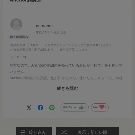
no name
年代:
60代
性別:
女性
商品の用途
:ビジネス
オカダヤオンラインショップご利用回数
:はじめて
オカダヤ実店舗ご利用経験
:あり
好きな手芸
:ししゅう
サイズ：73
地方なので、Anchorの刺繍糸を売っているお店が一軒で、色も揃って
いません。
Anchorの刺繍糸の質感、色が好きなので、使いたく、ネットで、御社
に注文させていただきました。早く届き、ありがたかったです。
続きを読む
Anchorの刺繍糸はロットによる、色ブレがなく、手元に持っていた、
刺繍糸は３０年前くらいのものでしたが、色ブレがなかったです。す
ごいなあと思いました。
参考になった
1
Like!
0
絞り込み
表示：新しい順