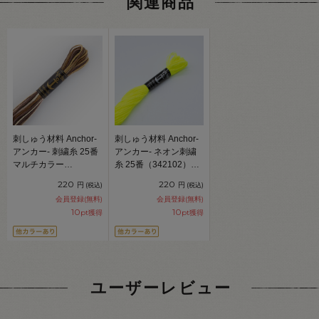
関連商品
刺しゅう材料 Anchor-
刺しゅう材料 Anchor-
アンカー- 刺繍糸 25番
アンカー- ネオン刺繍
マルチカラー
糸 25番（342102）
（342101） 色番1390
101.ネオンイエロー
220
220
円
円
(税込)
(税込)
06Bg99_
06Bg99_
会員登録(無料)
会員登録(無料)
10
10
pt獲得
pt獲得
ユーザーレビュー