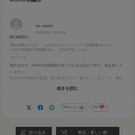
no name
年代:
60代
性別:
女性
商品の用途
:ビジネス
オカダヤオンラインショップご利用回数
:はじめて
オカダヤ実店舗ご利用経験
:あり
好きな手芸
:ししゅう
サイズ：73
地方なので、Anchorの刺繍糸を売っているお店が一軒で、色も揃って
いません。
Anchorの刺繍糸の質感、色が好きなので、使いたく、ネットで、御社
に注文させていただきました。早く届き、ありがたかったです。
続きを読む
Anchorの刺繍糸はロットによる、色ブレがなく、手元に持っていた、
刺繍糸は３０年前くらいのものでしたが、色ブレがなかったです。す
ごいなあと思いました。
参考になった
1
Like!
0
絞り込み
表示：新しい順