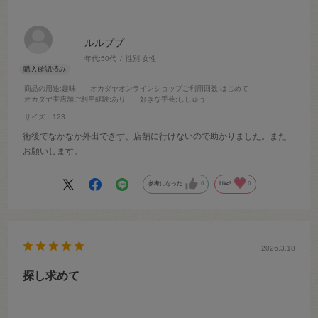
ルルププ
年代:
50代
性別:
女性
商品の用途
:趣味
オカダヤオンラインショップご利用回数
:はじめて
オカダヤ実店舗ご利用経験
:あり
好きな手芸
:ししゅう
サイズ：123
術後でなかなか外出できず、店舗に行けないので助かりました。また
お願いします。
参考になった
0
Like!
0
2026.3.18
探し求めて