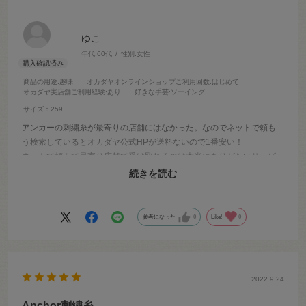
ゆこ
年代:
60代
性別:
女性
商品の用途
:趣味
オカダヤオンラインショップご利用回数
:はじめて
オカダヤ実店舗ご利用経験
:あり
好きな手芸
:ソーイング
サイズ：259
アンカーの刺繍糸が最寄りの店舗にはなかった。なのでネットで頼も
う検索しているとオカダヤ公式HPが送料ないので1番安い！
ネットで頼んで最寄り店舗で受け取れるのは本当にありがたいサービ
スです。
続きを読む
またお願いします^_^
参考になった
0
Like!
0
2022.9.24
Anchor刺繍糸