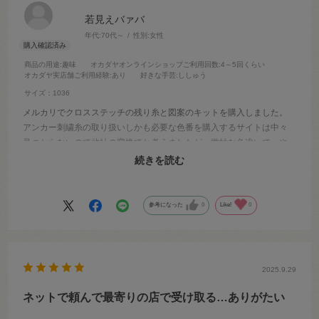
若見えバァバ
年代:
70代～
性別:
女性
商品の用途
:趣味
オカダヤオンラインショップご利用回数
:4～5回くらい
オカダヤ実店舗ご利用経験
:あり
好きな手芸
:ししゅう
サイズ：1036
メルカリでクロスステッチの残り糸と図案のキットを購入しました。
アンカー刺繍糸の取り扱いしかも必要な色番を購入するサイトは中々
見つからないので他社の変換でと考えましたが、微妙な色違いで…や
っとokadayaを見つけました。注文から配送迄の早さにビックリ。助か
続きを読む
りました。更に不足分も迅速で。又リピートします。
参考になった
0
Like!
0
2025.9.29
ネットで頼んで最寄りの店で受け取る…ありがたい