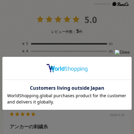
5.0
5
レビュー件数：
件
★
5
(5)
★
4
(0)
★
3
(0)
★
2
(0)
★
1
(0)
絞り込み
表示：新しい順
2026.5.19
アンカーの刺繍糸