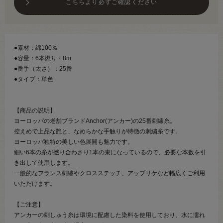
こちらより必ずご確認ください
●素材：綿100％
●容量：6本撚り・8m
●番手（太さ）：25番
●タイプ：単色
【商品の説明】
ヨーロッパの老舗ブランドAnchor(アンカー)の25番刺繍糸。
控えめで上品な艶と、なめらかな手触りが特徴の刺繍糸です。
ヨーロッパ独特の美しい色展開も魅力です。
細い6本の糸が撚り合わさり1本の束になっているので、必要な本数を引
き出して使用します。
一般的なフランス刺繍やクロスステッチ、アップリケなど幅広くご利用
いただけます。
【ご注意】
アンカーの刺しゅう糸は環境に配慮した染料を使用しており、水に濡れ