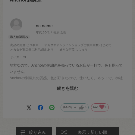
no name
年代:
60代
性別:
女性
商品の用途
:ビジネス
オカダヤオンラインショップご利用回数
:はじめて
オカダヤ実店舗ご利用経験
:あり
好きな手芸
:ししゅう
サイズ：73
地方なので、Anchorの刺繍糸を売っているお店が一軒で、色も揃って
いません。
Anchorの刺繍糸の質感、色が好きなので、使いたく、ネットで、御社
に注文させていただきました。早く届き、ありがたかったです。
続きを読む
Anchorの刺繍糸はロットによる、色ブレがなく、手元に持っていた、
刺繍糸は３０年前くらいのものでしたが、色ブレがなかったです。す
ごいなあと思いました。
参考になった
1
Like!
0
絞り込み
表示：新しい順