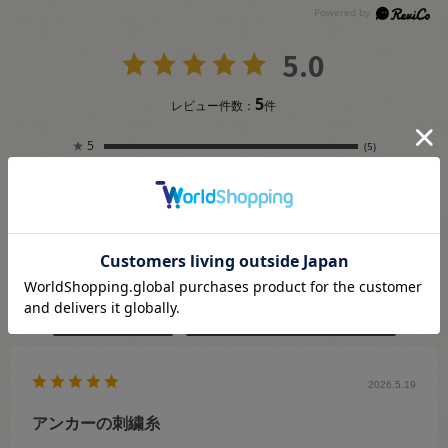
5.0
5
レビュー件数：
件
★
5
(5)
★
4
(0)
★
3
(0)
★
2
(0)
★
1
(0)
絞り込み
表示：新しい順
2026.5.19
アンカーの刺繍糸