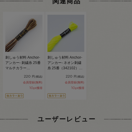
関連商品
刺しゅう材料 Anchor-
刺しゅう材料 Anchor-
アンカー- 刺繍糸 25番
アンカー- ネオン刺繍
マルチカラー
糸 25番（342102）
（342101） 色番1390
101.ネオンイエロー
220
220
円
円
(税込)
(税込)
06Bg99_
06Bg99_
会員登録(無料)
会員登録(無料)
10
10
pt獲得
pt獲得
ユーザーレビュー