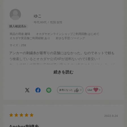
ゆこ
年代:
60代
性別:
女性
商品の用途
:趣味
オカダヤオンラインショップご利用回数
:はじめて
オカダヤ実店舗ご利用経験
:あり
好きな手芸
:ソーイング
サイズ：259
アンカーの刺繍糸が最寄りの店舗にはなかった。なのでネットで頼も
う検索しているとオカダヤ公式HPが送料ないので1番安い！
ネットで頼んで最寄り店舗で受け取れるのは本当にありがたいサービ
スです。
続きを読む
またお願いします^_^
参考になった
0
Like!
0
2022.9.24
Anchor刺繍糸