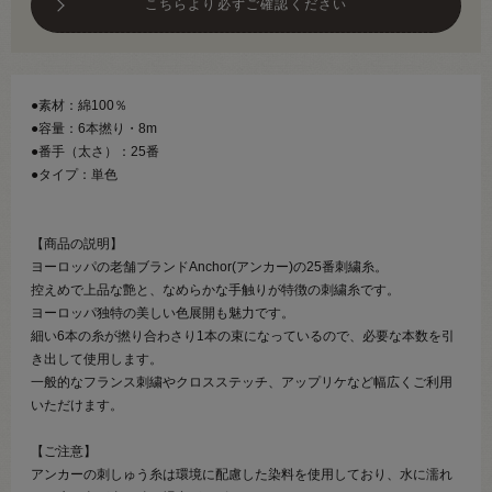
こちらより必ずご確認ください
●素材：綿100％
●容量：6本撚り・8m
●番手（太さ）：25番
●タイプ：単色
【商品の説明】
ヨーロッパの老舗ブランドAnchor(アンカー)の25番刺繍糸。
控えめで上品な艶と、なめらかな手触りが特徴の刺繍糸です。
ヨーロッパ独特の美しい色展開も魅力です。
細い6本の糸が撚り合わさり1本の束になっているので、必要な本数を引
き出して使用します。
一般的なフランス刺繍やクロスステッチ、アップリケなど幅広くご利用
いただけます。
【ご注意】
アンカーの刺しゅう糸は環境に配慮した染料を使用しており、水に濡れ