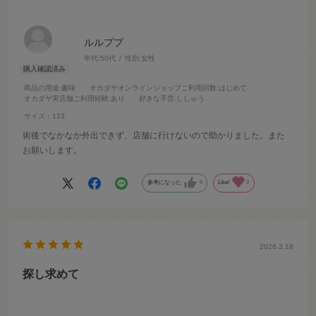
ルルププ
年代:
50代
性別:
女性
商品の用途
:趣味
オカダヤオンラインショップご利用回数
:はじめて
オカダヤ実店舗ご利用経験
:あり
好きな手芸
:ししゅう
サイズ：123
術後でなかなか外出できず、店舗に行けないので助かりました。また
お願いします。
参考になった
0
Like!
0
2026.3.18
探し求めて