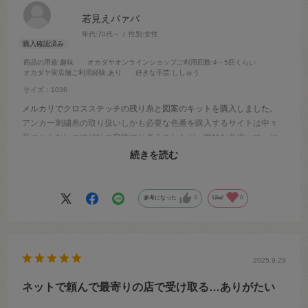
若見えバァバ
年代:
70代～
性別:
女性
商品の用途
:趣味
オカダヤオンラインショップご利用回数
:4～5回くらい
オカダヤ実店舗ご利用経験
:あり
好きな手芸
:ししゅう
サイズ：1036
メルカリでクロスステッチの残り糸と図案のキットを購入しました。
アンカー刺繍糸の取り扱いしかも必要な色番を購入するサイトは中々
見つからないので他社の変換でと考えましたが、微妙な色違いで…や
っとokadayaを見つけました。注文から配送迄の早さにビックリ。助か
続きを読む
りました。更に不足分も迅速で。又リピートします。
参考になった
0
Like!
0
2025.9.29
ネットで頼んで最寄りの店で受け取る…ありがたい