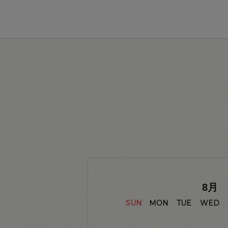
8
月
SUN
MON
TUE
WED