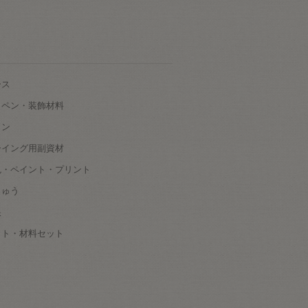
ース
ッペン・装飾材料
タン
ーイング用副資材
色・ペイント・プリント
しゅう
根
ット・材料セット