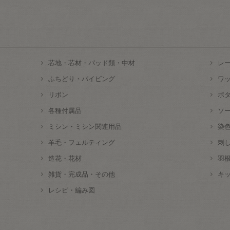
芯地・芯材・パッド類・中材
レ
ふちどり・パイピング
ワ
リボン
ボ
各種付属品
ソ
ミシン・ミシン関連用品
染
羊毛・フェルティング
刺
造花・花材
羽
雑貨・完成品・その他
キ
レシピ・編み図