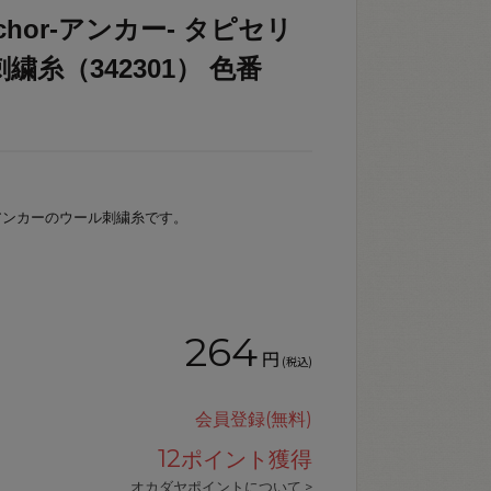
hor-アンカー- タピセリ
繍糸（342301） 色番
アンカーのウール刺繍糸です。
264
円
(税込)
会員登録(無料)
12
ポイント獲得
オカダヤポイントについて >