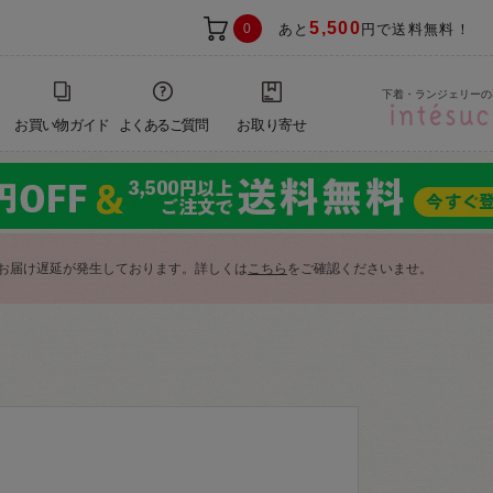
5,500
0
あと
円で送料無料！
下着・ランジェリーの
お買い物ガイド
よくあるご質問
お取り寄せ
お届け遅延が発生しております。詳しくは
こちら
をご確認くださいませ。