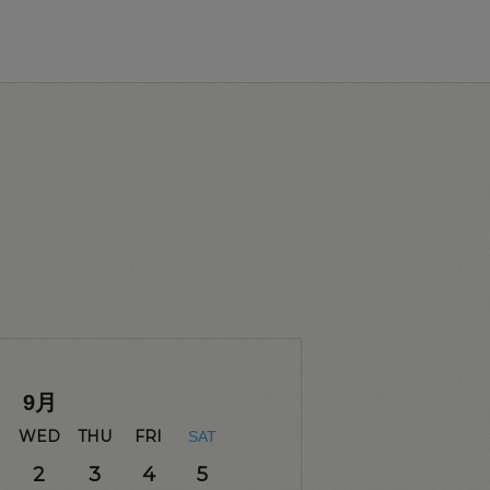
9
月
WED
THU
FRI
SAT
2
3
4
5