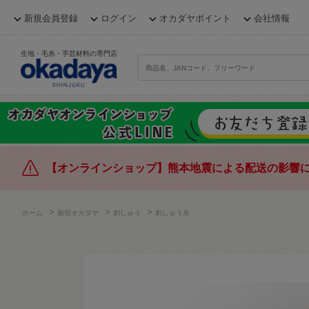
新規会員登録
ログイン
オカダヤポイント
会社情報
生地・毛糸・手芸材料の専門店
【オンラインショップ】熊本地震による配送の影響
>
>
>
ホーム
新宿オカダヤ
刺しゅう
刺しゅう糸