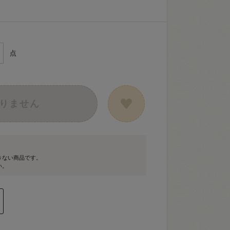
点
りません
きない商品です。
い。