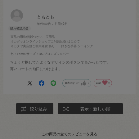
ともとも
年代:
40代
性別:
女性
商品の用途
:普段づかい・実用品
オカダヤオンラインショップご利用回数
:はじめて
オカダヤ実店舗ご利用経験
:あり
好きな手芸
:ソーイング
色：15mm
サイズ：BS.ブロンズシルバー
ちょうど探してたようなデザインのボタンで良かったです。
薄いコートの袖口につけます。
参考になった
0
Like!
0
絞り込み
表示：新しい順
この商品の全てのレビューを見る