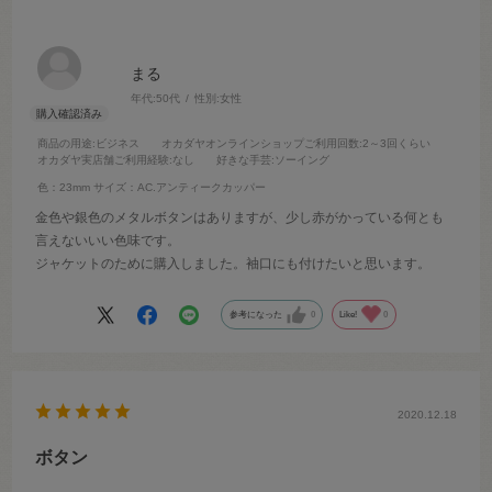
まる
年代:
50代
性別:
女性
商品の用途
:ビジネス
オカダヤオンラインショップご利用回数
:2～3回くらい
オカダヤ実店舗ご利用経験
:なし
好きな手芸
:ソーイング
色：23mm
サイズ：AC.アンティークカッパー
金色や銀色のメタルボタンはありますが、少し赤がかっている何とも
言えないいい色味です。
ジャケットのために購入しました。袖口にも付けたいと思います。
参考になった
0
Like!
0
2020.12.18
ボタン