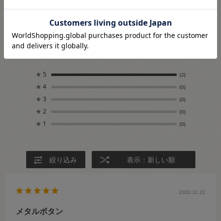
5.0
2
レビュー件数：
件
★
5
(2)
★
4
(0)
★
3
(0)
★
2
(0)
★
1
(0)
絞り込み
表示：新しい順
2022.11.22
メタルボタン