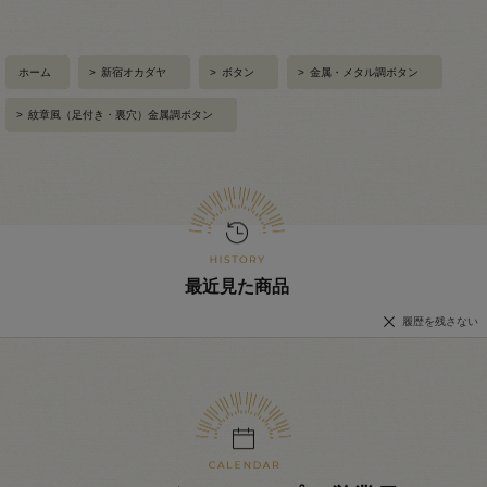
ホーム
>
新宿オカダヤ
>
ボタン
>
金属・メタル調ボタン
>
紋章風（足付き・裏穴）金属調ボタン
最近見た商品
履歴を残さない