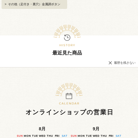
>
その他（足付き・裏穴）金属調ボタン
最近見た商品
履歴を残さない
オンラインショップの営業日
8
月
9
月
SUN
MON
TUE
WED
THU
FRI
SAT
SUN
MON
TUE
WED
THU
FRI
SAT