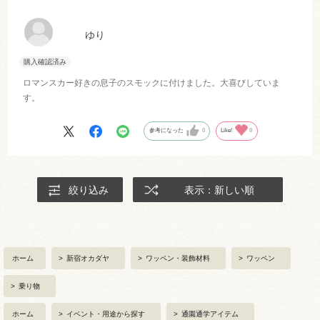
ゆり
ロマンスカー好きの息子のスモックに付けました。大喜びしていま
す。
参考になった
0
Like!
0
絞り込み
表示：新しい順
ホーム
>
新宿オカダヤ
>
ワッペン・装飾材料
>
ワッペン
>
乗り物
ホーム
>
イベント・用途から探す
>
通園通学アイテム