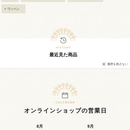
>
ワッペン
最近見た商品
履歴を残さない
オンラインショップの営業日
8
月
9
月