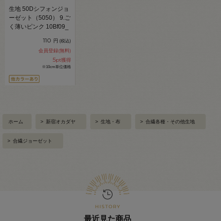
生地 50Dシフォンジョ
ーゼット（5050） 9.ご
く薄いピンク 10Bf09_
110
円
(税込)
会員登録(無料)
5
pt獲得
※10cm単位価格
ホーム
>
新宿オカダヤ
>
生地・布
>
合繊各種・その他生地
>
合繊ジョーゼット
最近見た商品