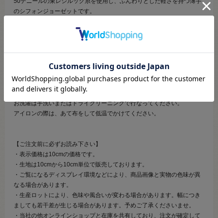
50デニールの東レシルック糸を使用し、ふんわりとした軽さを持つ薄手
のシフォンジョーゼットです。
減量加工にこだわり、ソフトな風合いに仕上げています。
透け感があり、しなやかでサラサラした肌ざわりなので、ブラウスやワ
ンピース、パーティ用のストールなどにおすすめです。
【ご注意】
商品の特性上、加工過程において、織りキズ・糸節・ムラなど入ること
がございます。あらかじめご了承ください。
お洗濯は手洗いまたはドライクリーニングで行なってください。
アイロンの際は、あて布をして低温でかけてください。
【ご注文前に必ずお読み下さい】
・表示価格は10cmの価格です。
・生地は10cmから10cm単位で販売しております。
・ご覧になるディスプレイ環境などにより、商品画像と実物の色味が異
なる場合があります。
・生産ロットにより、色味や風合いが変わる場合があります。幅につき
ましても若干差が生じる場合があります。予めご了承くださいませ。
・当社の他オンラインショップと在庫を共有しており、注文が確定して