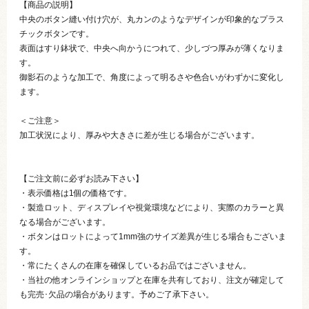
【商品の説明】
中央のボタン縫い付け穴が、丸カンのようなデザインが印象的なプラス
チックボタンです。
表面はすり鉢状で、中央へ向かうにつれて、少しづつ厚みが薄くなりま
す。
御影石のような加工で、角度によって明るさや色合いがわずかに変化し
ます。
＜ご注意＞
加工状況により、厚みや大きさに差が生じる場合がございます。
【ご注文前に必ずお読み下さい】
・表示価格は1個の価格です。
・製造ロット、ディスプレイや視覚環境などにより、実際のカラーと異
なる場合がございます。
・ボタンはロットによって1mm強のサイズ差異が生じる場合もございま
す。
・常にたくさんの在庫を確保しているお品ではございません。
・当社の他オンラインショップと在庫を共有しており、注文が確定して
も完売･欠品の場合があります。予めご了承下さい。