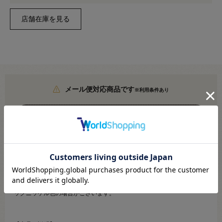
メール便対応商品です
※利用条件あり
こちらより必ずご確認ください
●サイズ：直径 約17mm / 厚み 約2～3mm
●縫い付け穴の大きさ：約1.5mm
※ロットにより、中央の丸カン・金属部分が、ニッケル色の場合とブラ
ックニッケル色の場合がございます。