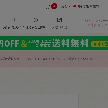
5,500
0
あと
円で送料無料！
下着・ランジェリーの
お買い物ガイド
よくあるご質問
お取り寄せ
お届け遅延が発生しております。詳しくは
こちら
をご確認くださいませ。