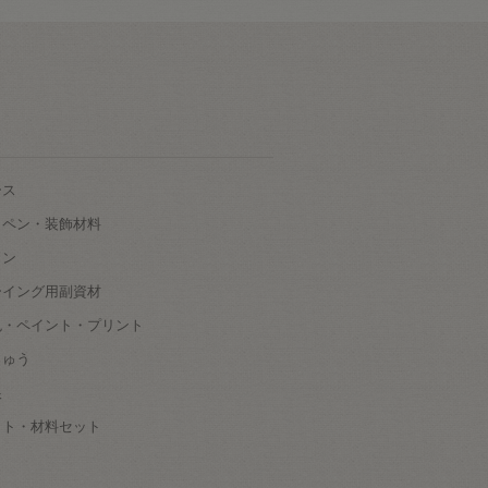
ース
ッペン・装飾材料
タン
ーイング用副資材
色・ペイント・プリント
しゅう
根
ット・材料セット