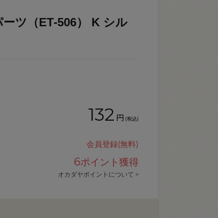
ツ（ET-506） K シル
132
円
(税込)
会員登録(無料)
6
ポイント獲得
オカダヤポイントについて >