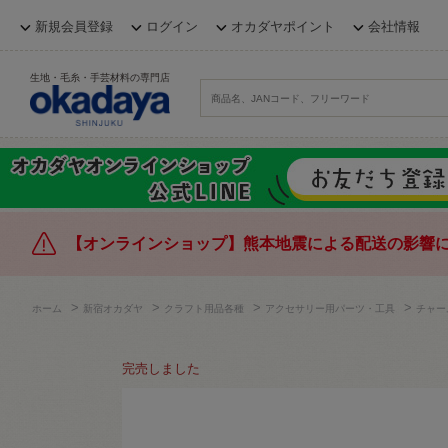
新規会員登録
ログイン
オカダヤポイント
会社情報
生地・毛糸・手芸材料の専門店
【オンラインショップ】熊本地震による配送の影響
>
>
>
>
ホーム
新宿オカダヤ
クラフト用品各種
アクセサリー用パーツ・工具
チャー
完売しました