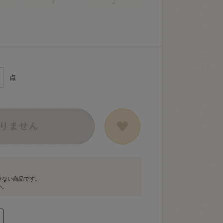
Y
Z
点
りません
きない商品です。
い。