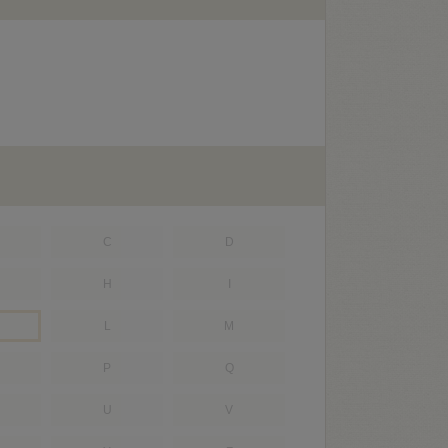
C
D
H
I
L
M
P
Q
U
V