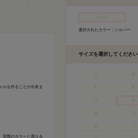
シルバー
選択されたカラー：シルバー
サイズを選択してください
A
B
。
ャルを作ることが出来ま
E
F
J
K
N
O
S
T
、実際のカラーと異なる