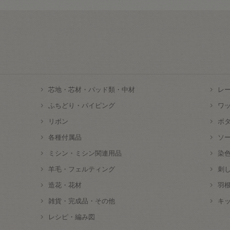
芯地・芯材・パッド類・中材
レ
ふちどり・パイピング
ワ
リボン
ボ
各種付属品
ソ
ミシン・ミシン関連用品
染
羊毛・フェルティング
刺
造花・花材
羽
雑貨・完成品・その他
キ
レシピ・編み図