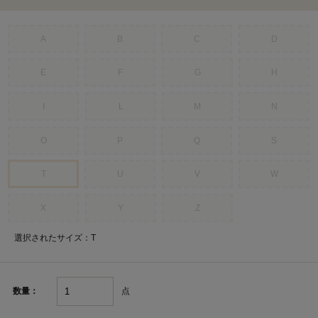
A
B
C
D
E
F
G
H
I
L
M
N
O
P
Q
S
T
U
V
W
X
Y
Z
選択されたサイズ：T
点
数量：