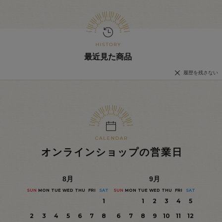
最近見た商品
履歴を残さない
オンラインショップの営業日
8
月
9
月
SUN
MON
TUE
WED
THU
FRI
SAT
SUN
MON
TUE
WED
THU
FRI
SAT
1
1
2
3
4
5
2
3
4
5
6
7
8
6
7
8
9
10
11
12