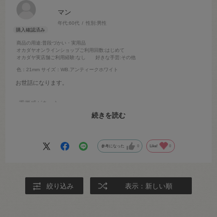
マン
年代:
60代
性別:
男性
商品の用途
:普段づかい・実用品
オカダヤオンラインショップご利用回数
:はじめて
オカダヤ実店舗ご利用経験
:なし
好きな手芸
:その他
色：21mm
サイズ：WB.アンティークホワイト
お世話になります。
○重厚感があった
○高級感があった
続きを読む
○ＫＡＷＡＮＯさん スタッフの松岡さんから紹介を受けた
参考になった
0
Like!
0
絞り込み
表示：新しい順