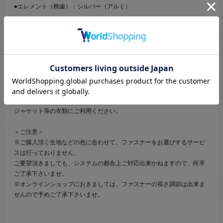
●エレメント（務歯）：シルバー（アルミ）
【商品の説明】
エレメントが金属でできているオープンファスナーです。
スライダーを1番下まで下ろすことで、左右のテープを離すことが出来ま
す。
YZiP（アルミ）はYKKメタルファスナーのスタンダードのアルミ合金フ
ァスナー ( MA、RA ) よりもエレメントの厚みを増して、強度を向上させ
ています。
ジャケット等の衣類にご利用ください。
＜ご注意＞
※ご購入頂く生地などの色に合わせて、ファスナーをお選びするサービ
スは行っておりません。
ご要望頂きましても、システムの都合上ご対応出来かねますので、何卒
ご了承下さいませ。
※オンラインショップにおきましては、ファスナーの長さ調節は出来ま
せんので予めご了承下さいませ。