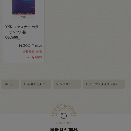
YKK ファスナー カラ
ーサンプル帳
08Co99_
14,300
円
(税込)
会員登録(無料)
650
pt獲得
ホーム
>
新宿オカダヤ
>
ファスナー
>
オープンタイプ（開）
最近見た商品