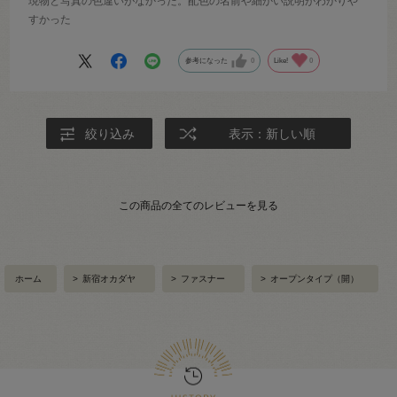
現物と写真の色違いがなかった。配色の名前や細かい説明がわかりや
すかった
参考になった
0
Like!
0
絞り込み
表示：新しい順
この商品の全てのレビューを見る
ホーム
>
新宿オカダヤ
>
ファスナー
>
オープンタイプ（開）