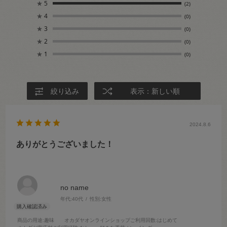
★
5
(2)
★
4
(0)
★
3
(0)
★
2
(0)
★
1
(0)
絞り込み
表示：新しい順
2024.8.6
ありがとうございました！
no name
年代:
40代
性別:
女性
商品の用途
:趣味
オカダヤオンラインショップご利用回数
:はじめて