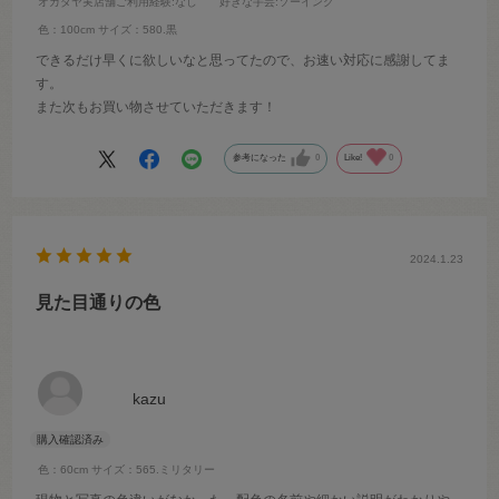
オカダヤ実店舗ご利用経験
:なし
好きな手芸
:ソーイング
色：100cm
サイズ：580.黒
できるだけ早くに欲しいなと思ってたので、お速い対応に感謝してま
す。
また次もお買い物させていただきます！
参考になった
0
Like!
0
2024.1.23
見た目通りの色
kazu
色：60cm
サイズ：565.ミリタリー