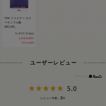
YKK ファスナー カラ
ーサンプル帳
08Co99_
14,300
円
(税込)
会員登録(無料)
650
pt獲得
ユーザーレビュー
5.0
2
レビュー件数：
件