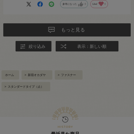
参考になった
0
Like!
0
もっと見る
絞り込み
表示：新しい順
ホーム
>
新宿オカダヤ
>
ファスナー
>
スタンダードタイプ（止）