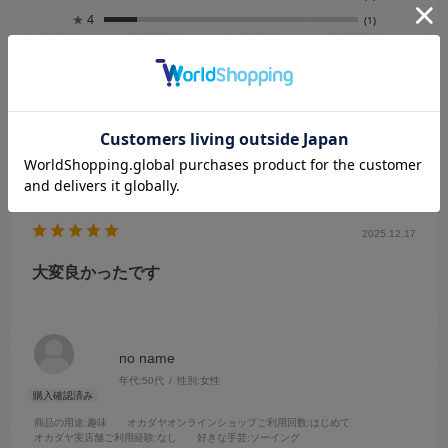
★
4
(1)
★
3
(0)
★
2
(0)
★
1
(0)
絞り込み
表示：新しい順
2025.12.17
大変良かったです
no name
年代:
50代
性別:
女性
商品の用途
:趣味
オカダヤオンラインショップご利用回数
:はじめて
オカダヤ実店舗ご利用経験
:なし
好きな手芸
:ソーイング