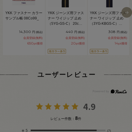
YKK ファスナー カラー
YKK ジーンズ用ファス
YKK ジーンズ用ファス
サンプル帳 08Co99_
ナー ワイジップ 止め
ナー ワイジップ 止め
（5YG-GS-C） 20cm
（3YG-KBGS-C）
ゴールド 580.黒
20cm アンティークゴ
14,300
440
308
円
円
円
(税込)
(税込)
(税込)
08Co99_
ールド 169.ネイビー
会員登録(無料)
会員登録(無料)
会員登録(無料)
08Co99_
650
20
14
pt獲得
pt獲得
pt獲得
ユーザーレビュー
4.9
8
レビュー件数：
件
★
5
(7)