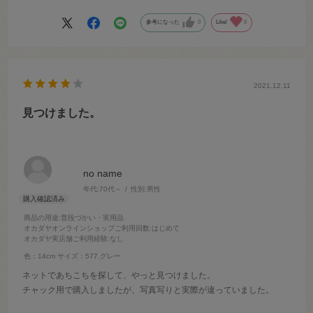
参考になった
0
Like!
0
2021.12.11
見つけました。
no name
年代:
70代～
性別:
男性
商品の用途
:普段づかい・実用品
オカダヤオンラインショップご利用回数
:はじめて
オカダヤ実店舗ご利用経験
:なし
色：14cm
サイズ：577.グレー
ネットであちこちを探して、やっと見つけました。
チャック用で購入しましたが、写真写りと実際が違っていました。