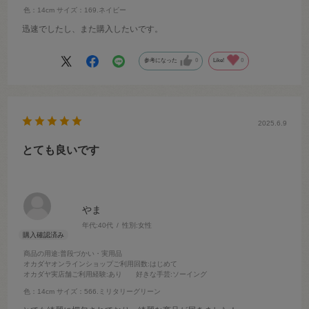
色：14cm
サイズ：169.ネイビー
迅速でしたし、また購入したいです。
参考になった
0
Like!
0
2025.6.9
とても良いです
やま
年代:
40代
性別:
女性
商品の用途
:普段づかい・実用品
オカダヤオンラインショップご利用回数
:はじめて
オカダヤ実店舗ご利用経験
:あり
好きな手芸
:ソーイング
色：14cm
サイズ：566.ミリタリーグリーン