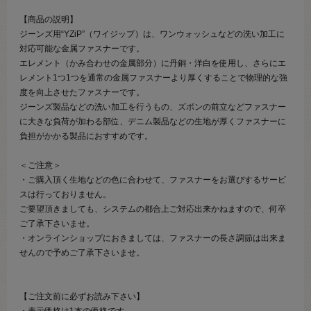
【商品の説明】
ジーンズ用“YZiP”（ワイジップ）は、ワンウォッシュなどの洗い加工に
対応可能な金属ファスナーです。
エレメント（かみ合わせの金属部分）に丹銅・洋白を使用し、さらにエ
レメント1つ1つを通常の金属ファスナーより厚くすることで物理的な強
度を向上させたファスナーです。
ジーンズ製品などの洗い加工を行うもの、ズボンの前立などファスナー
に大きな負荷が加わる部位、デニム製品などの生地が厚くファスナーに
負担がかかる製品におすすめです。
＜ご注意＞
・ご購入頂く生地などの色に合わせて、ファスナーをお選びするサービ
スは行っておりません。
ご要望頂きましても、システムの都合上ご対応出来かねますので、何卒
ご了承下さいませ。
・オンラインショップにおきましては、ファスナーの長さ調節は出来ま
せんので予めご了承下さいませ。
【ご注文前に必ずお読み下さい】