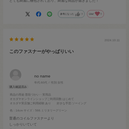
とても綺麗に梱包されており、綺麗な商品が届きました！
参考になった
0
Like!
0
2024.10.11
このファスナーがやっぱりいい
no name
年代:
60代
性別:
女性
商品の用途
:普段づかい・実用品
オカダヤオンラインショップご利用回数
:はじめて
オカダヤ実店舗ご利用経験
:あり
好きな手芸
:ソーイング
色：14cm
サイズ：566.ミリタリーグリーン
普通のコイルファスナーより
しっかりいていて