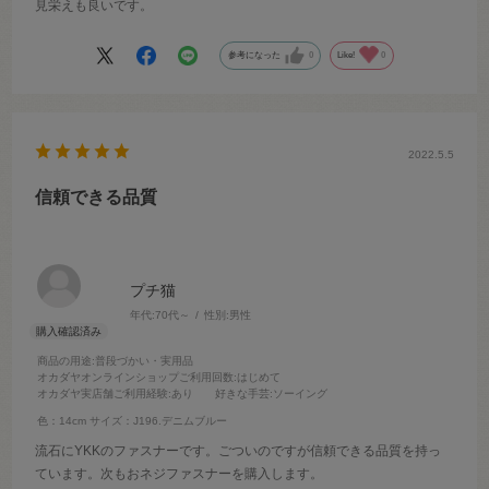
見栄えも良いです。
参考になった
0
Like!
0
2022.5.5
信頼できる品質
プチ猫
年代:
70代～
性別:
男性
商品の用途
:普段づかい・実用品
オカダヤオンラインショップご利用回数
:はじめて
オカダヤ実店舗ご利用経験
:あり
好きな手芸
:ソーイング
色：14cm
サイズ：J196.デニムブルー
流石にYKKのファスナーです。ごついのですが信頼できる品質を持っ
ています。次もおネジファスナーを購入します。