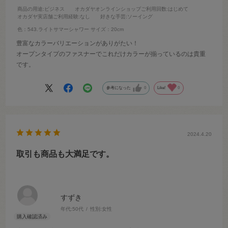
商品の用途
:ビジネス
オカダヤオンラインショップご利用回数
:はじめて
オカダヤ実店舗ご利用経験
:なし
好きな手芸
:ソーイング
色：543.ライトサマーシャワー
サイズ：20cm
豊富なカラーバリエーションがありがたい！
オープンタイプのファスナーでこれだけカラーが揃っているのは貴重
です。
参考になった
0
Like!
0
2024.4.20
取引も商品も大満足です。
すずき
年代:
50代
性別:
女性