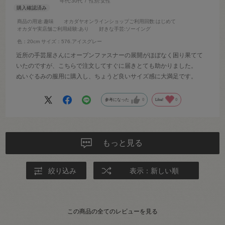
年代:
30代
性別:
女性
商品の用途
:趣味
オカダヤオンラインショップご利用回数
:はじめて
オカダヤ実店舗ご利用経験
:あり
好きな手芸
:ソーイング
色：20cm
サイズ：576.アイスグレー
近所の手芸屋さんにオープンファスナーの展開がほぼなく困り果てて
いたのですが、こちらで注文してすぐに届きとても助かりました。
ぬいぐるみの服用に購入し、ちょうど良いサイズ感に大満足です。
参考になった
0
Like!
0
もっと見る
絞り込み
表示：新しい順
この商品の全てのレビューを見る