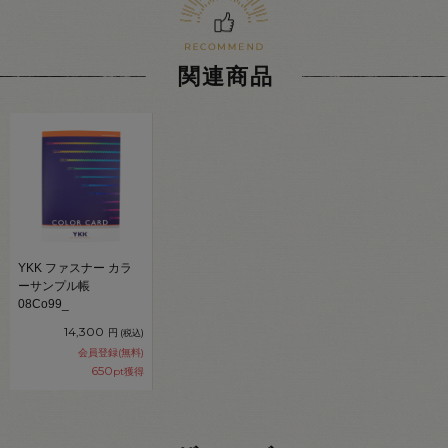
関連商品
YKK ファスナー カラ
ーサンプル帳
08Co99_
14,300
円
(税込)
会員登録(無料)
650
pt獲得