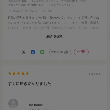
商品の用途
:趣味
オカダヤオンラインショップご利用回数
:はじめて
オカダヤ実店舗ご利用経験
:あり
好きな手芸
:ソーイング
色：20cm
サイズ：553.ライトパープル
近隣の店舗を回りましたが取り扱いがなく、ネットでも定番の色では
ないようでほぼなく途方に暮れていたところ、こちらで発見し即購入
しました。色もサイトで見た通りの色でとても良かったです(これはと
ても重要だと思います)。商品もすぐ届きましたし、何より届くまでの
続きを読む
進捗状況をメールで丁寧にお知らせしていただいたので安心して待つ
ことができました。ぜひまたお願いしたいと思います。ありがとうご
ざいました。
参考になった
0
Like!
1
2023.11.28
すぐに届き助かりました
no name