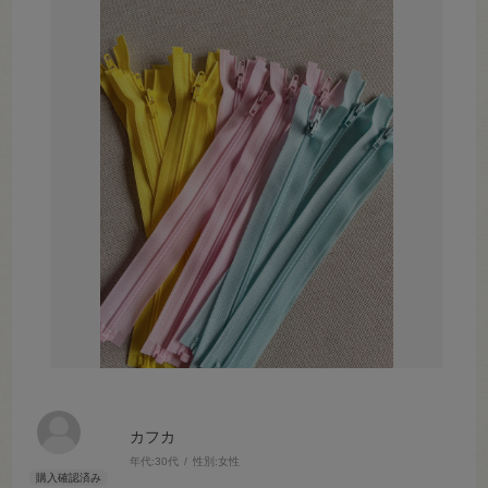
カフカ
年代:
30代
性別:
女性