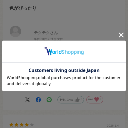
色がぴったり
チクチクさん
年代:
60代
性別:
女性
商品の用途
:普段づかい・実用品
オカダヤオンラインショップご利用回数
:2～3回くらい
オカダヤ実店舗ご利用経験
:あり
好きな手芸
:ソーイング
色：50cm
サイズ：563.ラテブラウン
いろいろな色があり、迷いましたが、ピッタリでしたので、もう一つ
注文しました。小さな部品を丁寧に扱い、注文できるサービスがあり
がたいと思いました。
参考になった
0
Like!
0
2026.1.4