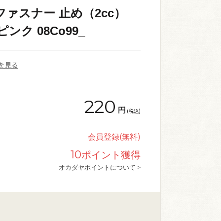
ファスナー 止め（2cc）
ピンク 08Co99_
を見る
220
円
(税込)
会員登録(無料)
10
ポイント獲得
オカダヤポイントについて >