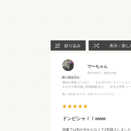
絞り込み
表示：新し
で〜ちゃん
年代:
50代
性別:
女性
商品の用途
:ビジネス
オカダヤオンラインショッ
オカダヤ実店舗ご利用経験
:あり
好きな手芸
:ソ
色：22cm
サイズ：010.ライトベージュ
ドンピシャ！！www
画像では色が分からなくて2色購入しまし