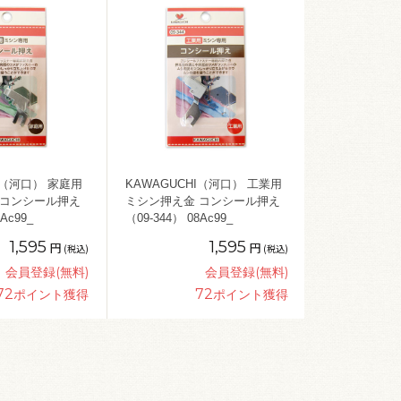
I（河口） 家庭用
KAWAGUCHI（河口） 工業用
 コンシール押え
ミシン押え金 コンシール押え
Ac99_
（09-344） 08Ac99_
1,595
1,595
円
円
(税込)
(税込)
会員登録(無料)
会員登録(無料)
72
72
ポイント獲得
ポイント獲得