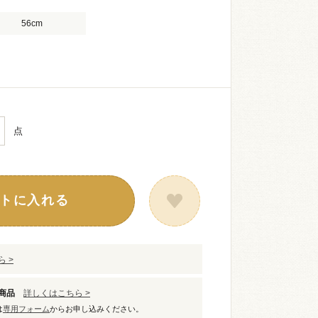
56cm
点
トに入れる
 >
象商品
詳しくはこちら >
は
専用フォーム
からお申し込みください。