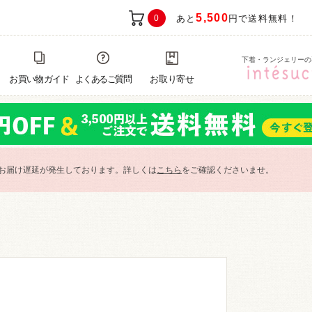
5,500
0
あと
円で送料無料！
下着・ランジェリーの
お買い物ガイド
よくあるご質問
お取り寄せ
お届け遅延が発生しております。詳しくは
こちら
をご確認くださいませ。