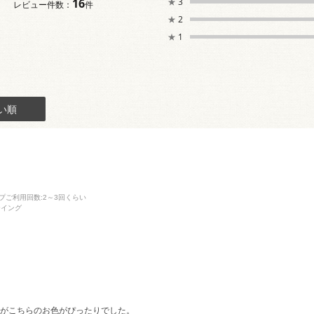
16
★
3
レビュー件数：
件
★
2
★
1
い順
プご利用回数
:2～3回くらい
ーイング
たがこちらのお色がぴったりでした。