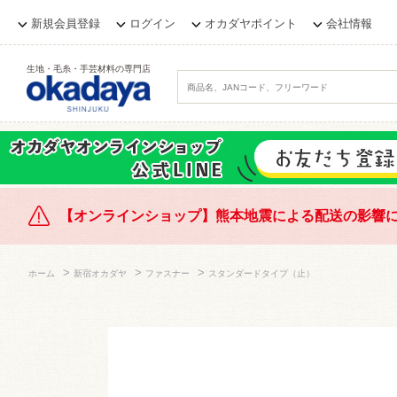
新規会員登録
ログイン
オカダヤポイント
会社情報
生地・毛糸・手芸材料の専門店
【オンラインショップ】熊本地震による配送の影響
>
>
>
ホーム
新宿オカダヤ
ファスナー
スタンダードタイプ（止）