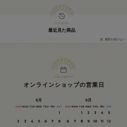
最近見た商品
履歴を残さない
オンラインショップの営業日
8
月
9
月
SUN
MON
TUE
WED
THU
FRI
SAT
SUN
MON
TUE
WED
THU
FRI
SAT
1
1
2
3
4
5
2
3
4
5
6
7
8
6
7
8
9
10
11
12