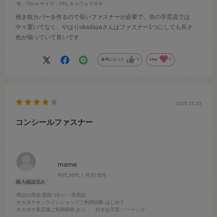
色：70cm
サイズ：291.キョウムラサキ
抱き枕カバーを作るので長いファスナーが必要で、街の手芸店では
中々置いてなく、やはりokadayaさんはファスナー1つにしても長さ、
色が揃っていて良いです
参考になった
0
Like!
0
2025.11.23
コンシールファスナー
mame
年代:
30代
性別:
女性
商品の用途
:普段づかい・実用品
オカダヤオンラインショップご利用回数
:はじめて
オカダヤ実店舗ご利用経験
:あり
好きな手芸
:ソーイング