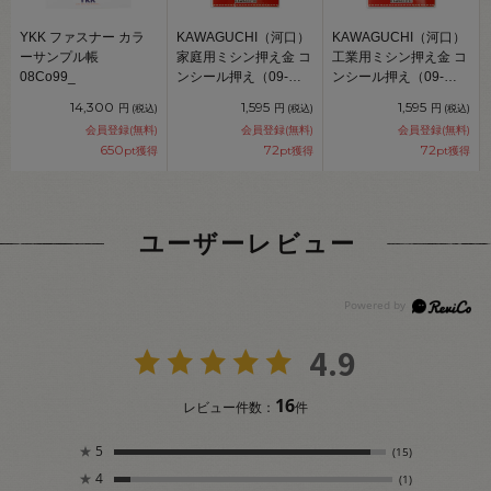
YKK ファスナー カラ
KAWAGUCHI（河口）
KAWAGUCHI（河口）
ーサンプル帳
家庭用ミシン押え金 コ
工業用ミシン押え金 コ
08Co99_
ンシール押え（09-
ンシール押え（09-
343） 08Ac99_
344） 08Ac99_
14,300
1,595
1,595
円
円
円
(税込)
(税込)
(税込)
会員登録(無料)
会員登録(無料)
会員登録(無料)
650
72
72
pt獲得
pt獲得
pt獲得
ユーザーレビュー
4.9
16
レビュー件数：
件
★
5
(15)
★
4
(1)