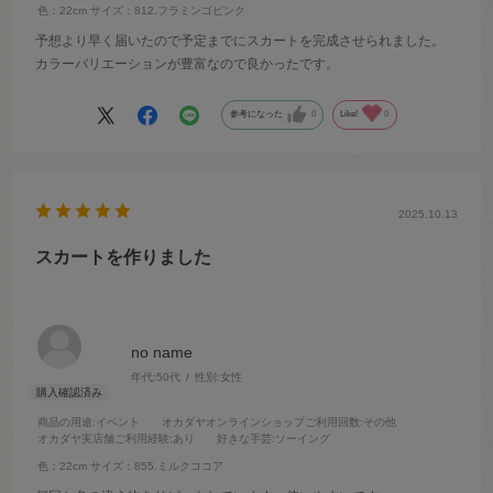
色：22cm
サイズ：812.フラミンゴピンク
予想より早く届いたので予定までにスカートを完成させられました。
カラーバリエーションが豊富なので良かったです。
参考になった
0
Like!
0
2025.10.13
スカートを作りました
no name
年代:
50代
性別:
女性
商品の用途
:イベント
オカダヤオンラインショップご利用回数
:その他
オカダヤ実店舗ご利用経験
:あり
好きな手芸
:ソーイング
色：22cm
サイズ：855.ミルクココア