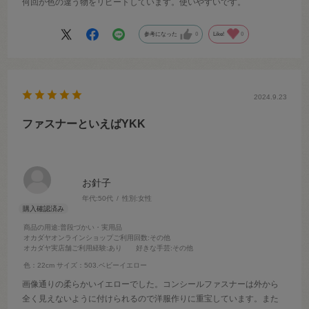
何回か色の違う物をリピートしています。使いやすいです。
参考になった
0
Like!
0
2024.9.23
ファスナーといえばYKK
お針子
年代:
50代
性別:
女性
商品の用途
:普段づかい・実用品
オカダヤオンラインショップご利用回数
:その他
オカダヤ実店舗ご利用経験
:あり
好きな手芸
:その他
色：22cm
サイズ：503.ベビーイエロー
画像通りの柔らかいイエローでした。コンシールファスナーは外から
全く見えないように付けられるので洋服作りに重宝しています。また