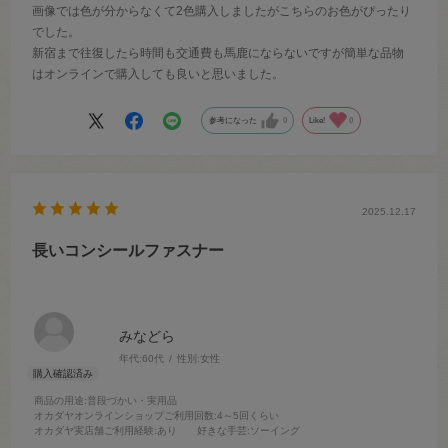
画像では色が分からなくて2色購入しましたがこちらのお色がぴったり
でした。
新宿まで往復したら時間も交通費も馬鹿にならないですが簡単な品物
はオンラインで購入しても良いと思いました。
参考になった
0
Like!
0
2025.12.17
長いコンシールファスナー
みなどら
年代:
60代
性別:
女性
商品の用途
:普段づかい・実用品
オカダヤオンラインショップご利用回数
:4～5回くらい
オカダヤ実店舗ご利用経験
:あり
好きな手芸
:ソーイング