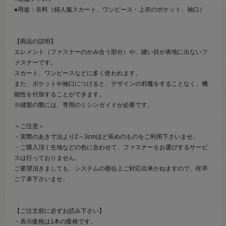
●用途：衣料（婦人服スカート、ワンピース・上衣のポケット、袖口）
【商品の説明】
エレメント（ファスナーのかみ合う部分）や、縫い目が表地に出ないフ
ァスナーです。
スカート、ワンピースなどに多く使われます。
また、ポケットや袖口につけると、デザインの邪魔をすることなく、機
能性を付加することができます。
※縫製の際には、専用のミシンガイドが必要です。
＜ご注意＞
・実際のあき寸法より2～3cmほど長めのものをご利用下さいませ。
・ご購入頂く生地などの色に合わせて、ファスナーをお選びするサービ
スは行っておりません。
ご要望頂きましても、システムの都合上ご対応出来かねますので、何卒
ご了承下さいませ。
【ご注文前に必ずお読み下さい】
・表示価格は1本の価格です。