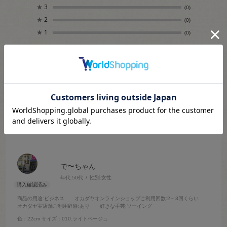
★
3
(0)
★
2
(0)
★
1
(0)
絞り込み
表示：新しい順
2026.6.27
ドンピシャ！！www
で〜ちゃん
年代:
50代
性別:
女性
商品の用途
:ビジネス
オカダヤオンラインショップご利用回数
:2～3回くらい
オカダヤ実店舗ご利用経験
:あり
好きな手芸
:ソーイング
色：22cm
サイズ：010.ライトベージュ