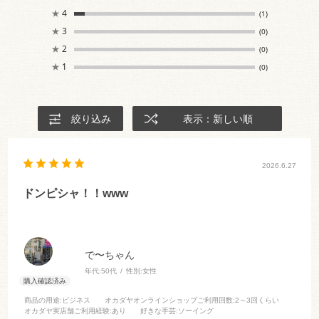
★
4
(1)
★
3
(0)
★
2
(0)
★
1
(0)
絞り込み
表示：新しい順
2026.6.27
ドンピシャ！！www
で〜ちゃん
年代:
50代
性別:
女性
商品の用途
:ビジネス
オカダヤオンラインショップご利用回数
:2～3回くらい
オカダヤ実店舗ご利用経験
:あり
好きな手芸
:ソーイング