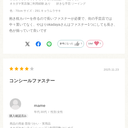
オカダヤ実店舗ご利用経験
:あり
好きな手芸
:ソーイング
色：70cm
サイズ：291.キョウムラサキ
抱き枕カバーを作るので長いファスナーが必要で、街の手芸店では
中々置いてなく、やはりokadayaさんはファスナー1つにしても長さ、
色が揃っていて良いです
参考になった
0
Like!
0
2025.11.23
コンシールファスナー
mame
年代:
30代
性別:
女性
商品の用途
:普段づかい・実用品
オカダヤオンラインショップご利用回数
:はじめて