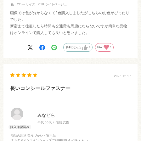
色：22cm
サイズ：010.ライトベージュ
画像では色が分からなくて2色購入しましたがこちらのお色がぴったり
でした。
新宿まで往復したら時間も交通費も馬鹿にならないですが簡単な品物
はオンラインで購入しても良いと思いました。
参考になった
0
Like!
0
2025.12.17
長いコンシールファスナー
みなどら
年代:
60代
性別:
女性
商品の用途
:普段づかい・実用品
オカダヤオンラインショップご利用回数
:4～5回くらい