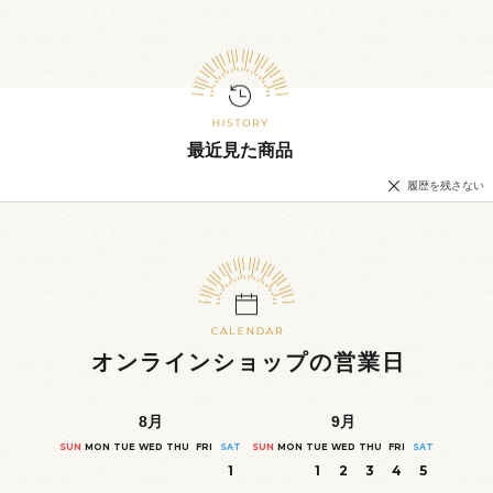
最近見た商品
履歴を残さない
オンラインショップの営業日
8
月
9
月
SUN
MON
TUE
WED
THU
FRI
SAT
SUN
MON
TUE
WED
THU
FRI
SAT
1
1
2
3
4
5