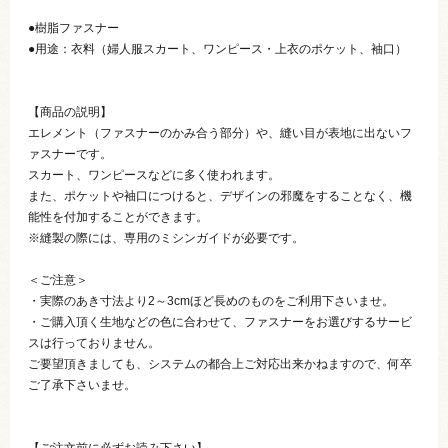
●樹脂ファスナー
●用途：衣料（婦人服スカート、ワンピース・上衣のポケット、袖口）
【商品の説明】
エレメント（ファスナーのかみ合う部分）や、縫い目が表地に出ないフ
ァスナーです。
スカート、ワンピースなどに多く使われます。
また、ポケットや袖口につけると、デザインの邪魔をすることなく、機
能性を付加することができます。
※縫製の際には、専用のミシンガイドが必要です。
＜ご注意＞
・実際のあき寸法より2～3cmほど長めのものをご利用下さいませ。
・ご購入頂く生地などの色に合わせて、ファスナーをお選びするサービ
スは行っておりません。
ご要望頂きましても、システムの都合上ご対応出来かねますので、何卒
ご了承下さいませ。
【ご注文前に必ずお読み下さい】