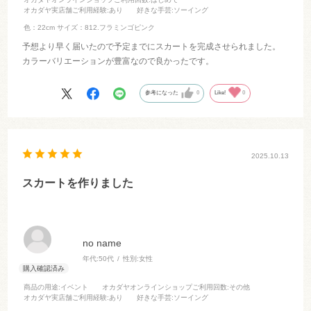
オカダヤ実店舗ご利用経験
:あり
好きな手芸
:ソーイング
色：22cm
サイズ：812.フラミンゴピンク
予想より早く届いたので予定までにスカートを完成させられました。
カラーバリエーションが豊富なので良かったです。
参考になった
0
Like!
0
2025.10.13
スカートを作りました
no name
年代:
50代
性別:
女性
商品の用途
:イベント
オカダヤオンラインショップご利用回数
:その他
オカダヤ実店舗ご利用経験
:あり
好きな手芸
:ソーイング