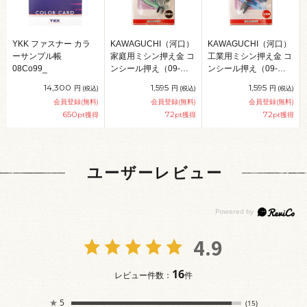
YKK ファスナー カラ
KAWAGUCHI（河口）
KAWAGUCHI（河口）
ーサンプル帳
家庭用ミシン押え金 コ
工業用ミシン押え金 コ
08Co99_
ンシール押え（09-
ンシール押え（09-
343） 08Ac99_
344） 08Ac99_
14,300
1,595
1,595
円
円
円
(税込)
(税込)
(税込)
会員登録(無料)
会員登録(無料)
会員登録(無料)
650
72
72
pt獲得
pt獲得
pt獲得
ユーザーレビュー
4.9
16
レビュー件数：
件
★
5
(15)