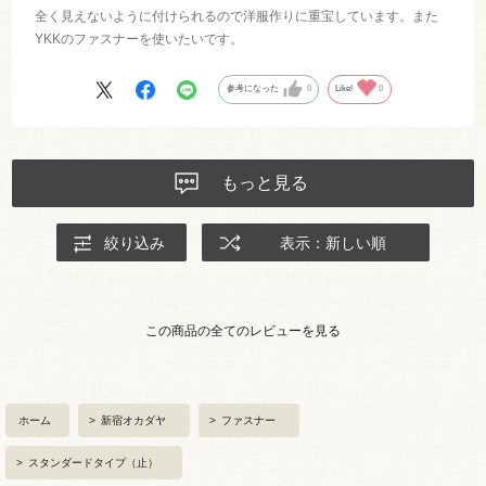
全く見えないように付けられるので洋服作りに重宝しています。また
YKKのファスナーを使いたいです。
参考になった
0
Like!
0
もっと見る
絞り込み
表示：新しい順
この商品の全てのレビューを見る
ホーム
>
新宿オカダヤ
>
ファスナー
>
スタンダードタイプ（止）