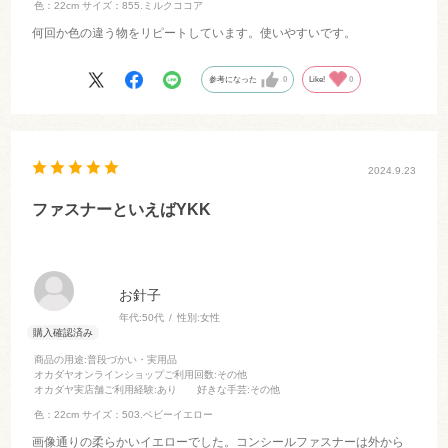
色：22cm
サイズ：855.ミルクココア
何回か色の違う物をリピートしています。使いやすいです。
参考になった
0
Like!
0
2024.9.23
ファスナーといえばYKK
お針子
年代:
50代
性別:
女性
商品の用途
:普段づかい・実用品
オカダヤオンラインショップご利用回数
:その他
オカダヤ実店舗ご利用経験
:あり
好きな手芸
:その他
色：22cm
サイズ：503.ベビーイエロー
画像通りの柔らかいイエローでした。コンシールファスナーは外から