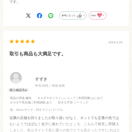
です。
参考になった
0
Like!
0
2024.4.20
取引も商品も大満足です。
すずき
年代:
50代
性別:
女性
商品の用途
:趣味
オカダヤオンラインショップご利用回数
:はじめて
オカダヤ実店舗ご利用経験
:あり
好きな手芸
:ソーイング
色：20cm
サイズ：553.ライトパープル
近隣の店舗を回りましたが取り扱いがなく、ネットでも定番の色では
ないようでほぼなく途方に暮れていたところ、こちらで発見し即購入
しました。色もサイトで見た通りの色でとても良かったです(これはと