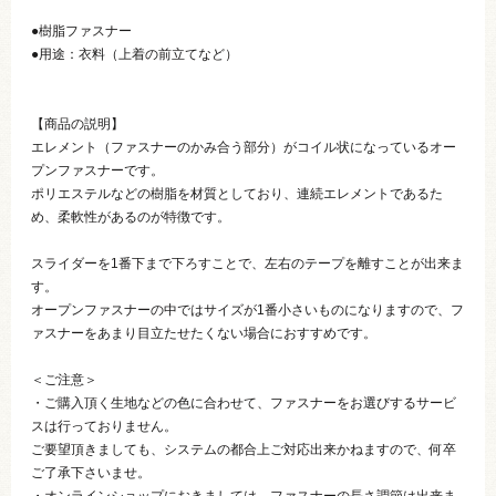
●樹脂ファスナー
●用途：衣料（上着の前立てなど）
【商品の説明】
エレメント（ファスナーのかみ合う部分）がコイル状になっているオー
プンファスナーです。
ポリエステルなどの樹脂を材質としており、連続エレメントであるた
め、柔軟性があるのが特徴です。
スライダーを1番下まで下ろすことで、左右のテープを離すことが出来ま
す。
オープンファスナーの中ではサイズが1番小さいものになりますので、フ
ァスナーをあまり目立たせたくない場合におすすめです。
＜ご注意＞
・ご購入頂く生地などの色に合わせて、ファスナーをお選びするサービ
スは行っておりません。
ご要望頂きましても、システムの都合上ご対応出来かねますので、何卒
ご了承下さいませ。
・オンラインショップにおきましては、ファスナーの長さ調節は出来ま