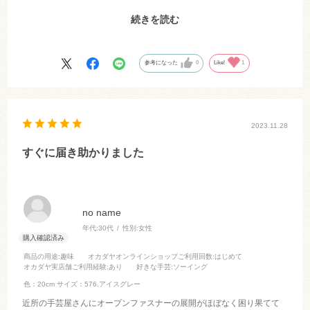
ても重要だと思います)。商品もすぐ届きましたし、何より届くまでの
続きを読む
進捗状況をメールで丁寧にお知らせしていただいたので安心して待つ
ことができました。ぜひまたお願いしたいと思います。ありがとうご
ざいました。
参考になった
0
Like!
1
2023.11.28
すぐに届き助かりました
no name
年代:
30代
性別:
女性
商品の用途
:趣味
オカダヤオンラインショップご利用回数
:はじめて
オカダヤ実店舗ご利用経験
:あり
好きな手芸
:ソーイング
色：20cm
サイズ：576.アイスグレー
近所の手芸屋さんにオープンファスナーの展開がほぼなく困り果てて