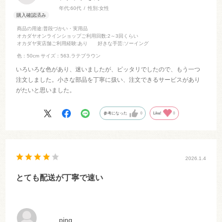
年代:
60代
性別:
女性
商品の用途
:普段づかい・実用品
オカダヤオンラインショップご利用回数
:2～3回くらい
オカダヤ実店舗ご利用経験
:あり
好きな手芸
:ソーイング
色：50cm
サイズ：563.ラテブラウン
いろいろな色があり、迷いましたが、ピッタリでしたので、もう一つ
注文しました。小さな部品を丁寧に扱い、注文できるサービスがあり
がたいと思いました。
参考になった
0
Like!
0
2026.1.4
とても配送が丁寧で速い
ping