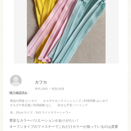
カフカ
年代:
30代
性別:
女性
商品の用途
:ビジネス
オカダヤオンラインショップご利用回数
:はじめて
オカダヤ実店舗ご利用経験
:なし
好きな手芸
:ソーイング
色：20cm
サイズ：543.ライトサマーシャワー
豊富なカラーバリエーションがありがたい！
オープンタイプのファスナーでこれだけカラーが揃っているのは貴重