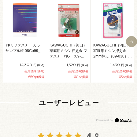
YKK ファスナー カラー
KAWAGUCHI（河口）
KAWAGUCHI（河口）
サンプル帳 08Co99_
家庭用ミシン押え金 フ
家庭用ミシン押え金
ァスナー押え（09-
2mm押え（09-030）
040） 08Ac99_
08Ac99_
14,300
1,320
1,430
円
円
円
(税込)
(税込)
(税込)
会員登録(無料)
会員登録(無料)
会員登録(無料)
650
60
65
pt獲得
pt獲得
pt獲得
ユーザーレビュー
4.8