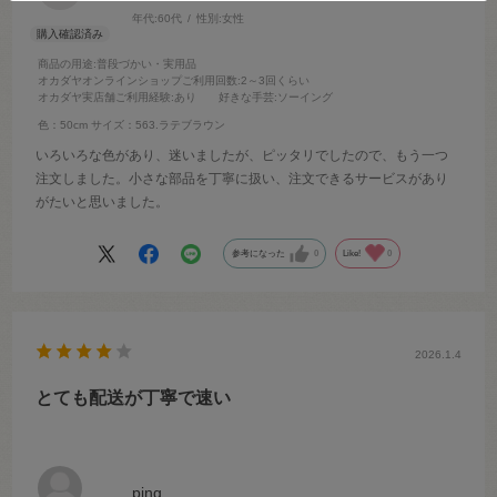
年代:
60代
性別:
女性
商品の用途
:普段づかい・実用品
オカダヤオンラインショップご利用回数
:2～3回くらい
オカダヤ実店舗ご利用経験
:あり
好きな手芸
:ソーイング
色：50cm
サイズ：563.ラテブラウン
いろいろな色があり、迷いましたが、ピッタリでしたので、もう一つ
注文しました。小さな部品を丁寧に扱い、注文できるサービスがあり
がたいと思いました。
参考になった
0
Like!
0
2026.1.4
とても配送が丁寧で速い
ping