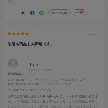
です。
参考になった
0
Like!
0
2024.4.20
取引も商品も大満足です。
すずき
年代:
50代
性別:
女性
商品の用途
:趣味
オカダヤオンラインショップご利用回数
:はじめて
オカダヤ実店舗ご利用経験
:あり
好きな手芸
:ソーイング
色：20cm
サイズ：553.ライトパープル
近隣の店舗を回りましたが取り扱いがなく、ネットでも定番の色では
ないようでほぼなく途方に暮れていたところ、こちらで発見し即購入
しました。色もサイトで見た通りの色でとても良かったです(これはと