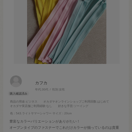
カフカ
年代:
30代
性別:
女性
商品の用途
:ビジネス
オカダヤオンラインショップご利用回数
:はじめて
オカダヤ実店舗ご利用経験
:なし
好きな手芸
:ソーイング
色：543.ライトサマーシャワー
サイズ：20cm
豊富なカラーバリエーションがありがたい！
オープンタイプのファスナーでこれだけカラーが揃っているのは貴重