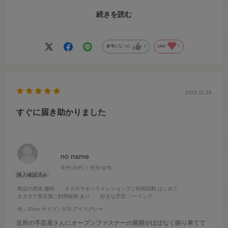
ても重要だと思います)。商品もすぐ届きましたし、何より届くまでの
続きを読む
進捗状況をメールで丁寧にお知らせしていただいたので安心して待つ
ことができました。ぜひまたお願いしたいと思います。ありがとうご
ざいました。
参考になった
0
Like!
1
2023.11.28
すぐに届き助かりました
no name
年代:
30代
性別:
女性
商品の用途
:趣味
オカダヤオンラインショップご利用回数
:はじめて
オカダヤ実店舗ご利用経験
:あり
好きな手芸
:ソーイング
色：20cm
サイズ：576.アイスグレー
近所の手芸屋さんにオープンファスナーの展開がほぼなく困り果てて