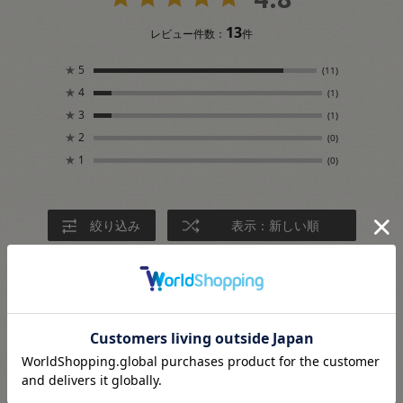
13
レビュー件数：
件
★
5
(11)
★
4
(1)
★
3
(1)
★
2
(0)
★
1
(0)
絞り込み
表示：新しい順
2026.6.27
色がぴったり
チクチクさん