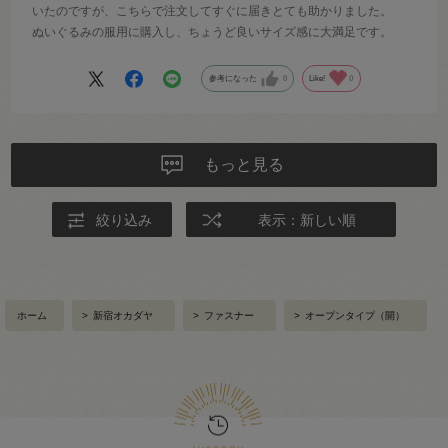
いたのですが、こちらで注文してすぐに届きとても助かりました。
ぬいぐるみの服用に購入し、ちょうど良いサイズ感に大満足です。
参考になった
0
Like!
0
もっと見る
絞り込み
表示：新しい順
ホーム
>
新宿オカダヤ
>
ファスナー
>
オープンタイプ（開）