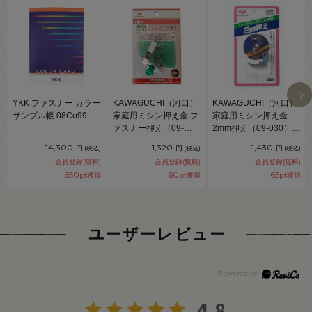
YKK ファスナー カラー
KAWAGUCHI（河口）
KAWAGUCHI（河口）
サンプル帳 08Co99_
家庭用ミシン押え金 フ
家庭用ミシン押え金
ァスナー押え（09-
2mm押え（09-030）
040） 08Ac99_
08Ac99_
14,300
1,320
1,430
円
円
円
(税込)
(税込)
(税込)
会員登録(無料)
会員登録(無料)
会員登録(無料)
650
60
65
pt獲得
pt獲得
pt獲得
ユーザーレビュー
4.8