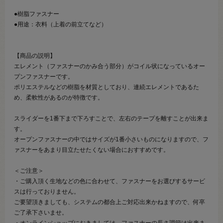
●樹脂ファスナー
●用途：衣料（上着の前立てなど）
【商品の説明】
エレメント（ファスナーのかみ合う部分）がコイル状になっているオー
プンファスナーです。
ポリエステルなどの樹脂を材質としており、連続エレメントであるた
め、柔軟性があるのが特徴です。
スライダーを1番下まで下ろすことで、左右のテープを離すことが出来ま
す。
オープンファスナーの中ではサイズが1番小さいものになりますので、フ
ァスナーをあまり目立たせたくない場合におすすめです。
＜ご注意＞
・ご購入頂く生地などの色に合わせて、ファスナーをお選びするサービ
スは行っておりません。
ご要望頂きましても、システムの都合上ご対応出来かねますので、何卒
ご了承下さいませ。
・オンラインショップにおきましては、ファスナーの長さ調節は出来ま