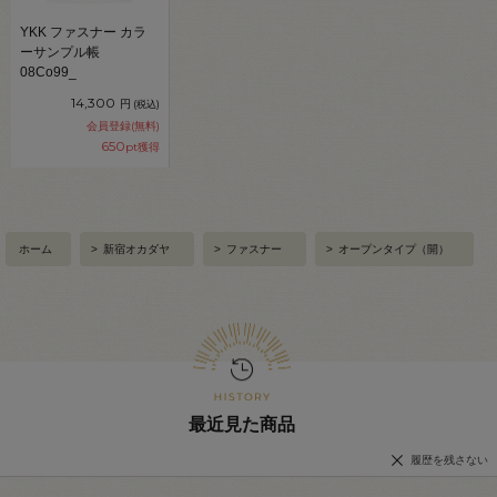
YKK ファスナー カラ
ーサンプル帳
08Co99_
14,300
円
(税込)
会員登録(無料)
650
pt獲得
ホーム
>
新宿オカダヤ
>
ファスナー
>
オープンタイプ（開）
最近見た商品
履歴を残さない