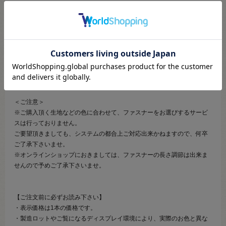
【商品の詳細】
エレメントがコイル状になっているオープンファスナーです。
メタルファスナーやビスロンファスナーに比べ、柔軟性があります。
スライダーを1番下まで下ろすことで、左右のテープを離すことが出来ま
す。
パーカーやジャケット等製作にご利用ください。
＜ご注意＞
※ご購入頂く生地などの色に合わせて、ファスナーをお選びするサービ
スは行っておりません。
ご要望頂きましても、システムの都合上ご対応出来かねますので、何卒
ご了承下さいませ。
※オンラインショップにおきましては、ファスナーの長さ調節は出来ま
せんので予めご了承下さいませ。
【ご注文前に必ずお読み下さい】
・表示価格は1本の価格です。
・製造ロットやご覧になるディスプレイ環境により、実際のお色と異な