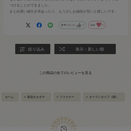
つけることができました。
まとめ買い値引き等あったり、もう少しお値段が安いと嬉しいです。
参考になった
0
Like!
0
絞り込み
表示：新しい順
この商品の全てのレビューを見る
ホーム
>
新宿オカダヤ
>
ファスナー
>
オープンタイプ（開）