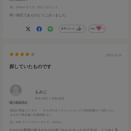
色：100cm
サイズ：512.うすピンク
早い対応でありがとうございました。
参考になった
0
Like!
0
2023.11.10
探していたものです
もみじ
年代:
50代
性別:
女性
商品の用途
:ビジネス
オカダヤオンラインショップご利用回数
:2～3回くらい
オカダヤ実店舗ご利用経験
:なし
色：542.アイスブルー
サイズ：100cm
なかなか希望の長さのものが見つからなかったのですが、ようやく見