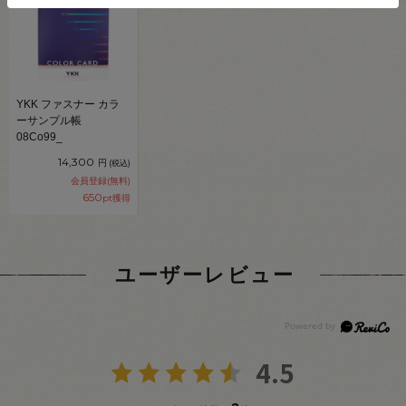
YKK ファスナー カラ
ーサンプル帳
08Co99_
14,300
円
(税込)
会員登録(無料)
650
pt獲得
ユーザーレビュー
4.5