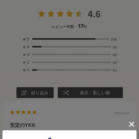
4.6
17
レビュー件数：
件
★
5
(14)
★
4
(2)
★
3
(0)
★
2
(0)
★
1
(1)
絞り込み
表示：新しい順
2025.8.14
安定のYKK