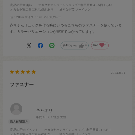
商品の用途
:趣味
オカダヤオンラインショップご利用回数
:4～5回くらい
オカダヤ実店舗ご利用経験
:あり
好きな手芸
:ソーイング
色：20cm
サイズ：576.アイスグレー
赤ちゃんリュックを作る時にいつもこちらのファスナーを使っていま
す。カラーバリエーションが豊富で助かっています。
参考になった
0
Like!
1
2024.8.31
ファスナー
キャオリ
年代:
40代
性別:
女性
商品の用途
:イベント
オカダヤオンラインショップご利用回数
:はじめて
オカダヤ実店舗ご利用経験
:なし
好きな手芸
:ソーイング