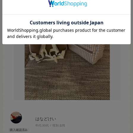
はなどけい
年代:
30代
性別:
女性