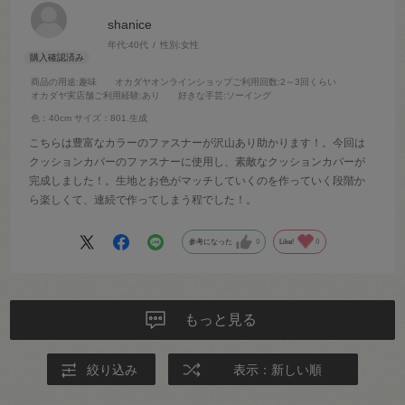
shanice
年代:
40代
性別:
女性
商品の用途
:趣味
オカダヤオンラインショップご利用回数
:2～3回くらい
オカダヤ実店舗ご利用経験
:あり
好きな手芸
:ソーイング
色：40cm
サイズ：801.生成
こちらは豊富なカラーのファスナーが沢山あり助かります！。今回は
クッションカバーのファスナーに使用し、素敵なクッションカバーが
完成しました！。生地とお色がマッチしていくのを作っていく段階か
ら楽しくて、連続で作ってしまう程でした！。
参考になった
0
Like!
0
もっと見る
絞り込み
表示：新しい順