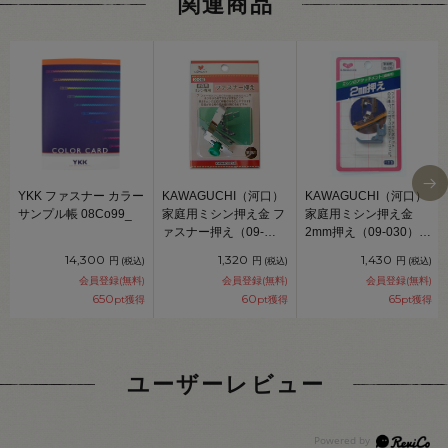
関連商品
YKK ファスナー カラー
KAWAGUCHI（河口）
KAWAGUCHI（河口）
サンプル帳 08Co99_
家庭用ミシン押え金 フ
家庭用ミシン押え金
ァスナー押え（09-
2mm押え（09-030）
040） 08Ac99_
08Ac99_
14,300
1,320
1,430
円
円
円
(税込)
(税込)
(税込)
会員登録(無料)
会員登録(無料)
会員登録(無料)
650
60
65
pt獲得
pt獲得
pt獲得
ユーザーレビュー