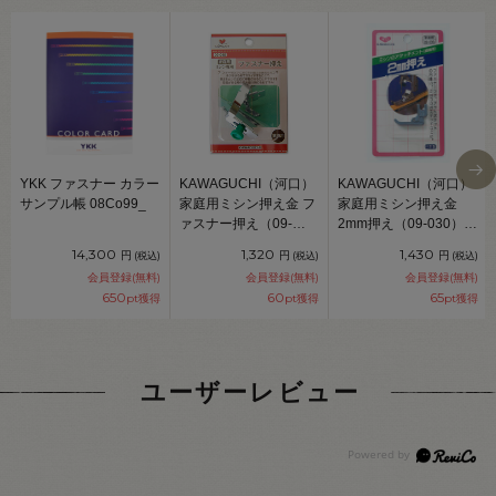
YKK ファスナー カラー
KAWAGUCHI（河口）
KAWAGUCHI（河口）
サンプル帳 08Co99_
家庭用ミシン押え金 フ
家庭用ミシン押え金
ァスナー押え（09-
2mm押え（09-030）
040） 08Ac99_
08Ac99_
14,300
1,320
1,430
円
円
円
(税込)
(税込)
(税込)
会員登録(無料)
会員登録(無料)
会員登録(無料)
650
60
65
pt獲得
pt獲得
pt獲得
ユーザーレビュー