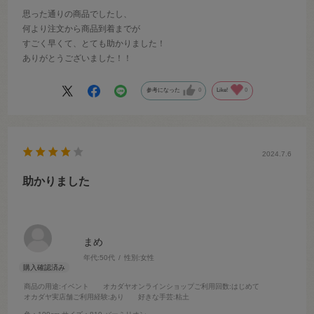
思った通りの商品でしたし、
何より注文から商品到着までが
すごく早くて、とても助かりました！
ありがとうございました！！
参考になった
0
Like!
0
2024.7.6
助かりました
まめ
年代:
50代
性別:
女性
商品の用途
:イベント
オカダヤオンラインショップご利用回数
:はじめて
オカダヤ実店舗ご利用経験
:あり
好きな手芸
:粘土