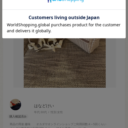
はなどけい
年代:
30代
性別:
女性
商品の用途
:趣味
オカダヤオンラインショップご利用回数
:4～5回くらい