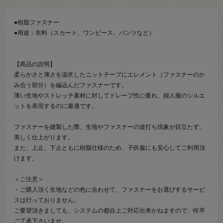
●樹脂ファスナー
●用途：衣料（スカート、ワンピース、パンツなど）
【商品の説明】
柔らかさと薄さを追求したニットテープにエレメント（ファスナーのか
み合う部分）を編込んだファスナーです。
薄い生地やストレッチ素材に対してドレープ性に優れ、婦人服のシルエ
ットを表現するのに最適です。
ファスナーを縫製した際、生地やファスナーの波打ち現象が目立たず、
美しく仕上がります。
また、上止、下止ともに樹脂仕様のため、子供服にも安心してご利用頂
けます。
＜ご注意＞
・ご購入頂く生地などの色に合わせて、ファスナーをお選びするサービ
スは行っておりません。
ご要望頂きましても、システムの都合上ご対応出来かねますので、何卒
ご了承下さいませ。