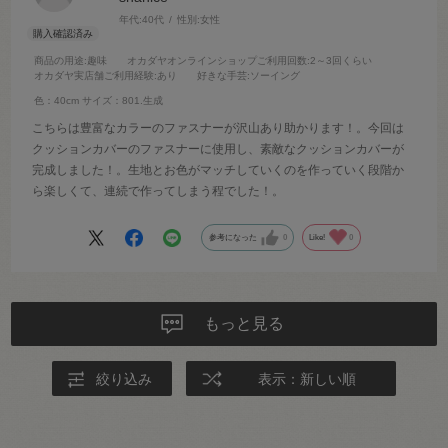
年代:
40代
性別:
女性
商品の用途
:趣味
オカダヤオンラインショップご利用回数
:2～3回くらい
オカダヤ実店舗ご利用経験
:あり
好きな手芸
:ソーイング
色：40cm
サイズ：801.生成
こちらは豊富なカラーのファスナーが沢山あり助かります！。今回は
クッションカバーのファスナーに使用し、素敵なクッションカバーが
完成しました！。生地とお色がマッチしていくのを作っていく段階か
ら楽しくて、連続で作ってしまう程でした！。
参考になった
0
Like!
0
もっと見る
絞り込み
表示：新しい順