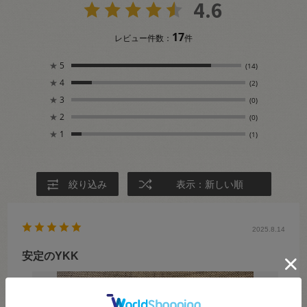
4.6
17
レビュー件数：
件
★
5
(14)
★
4
(2)
★
3
(0)
★
2
(0)
★
1
(1)
絞り込み
表示：新しい順
2025.8.14
安定のYKK