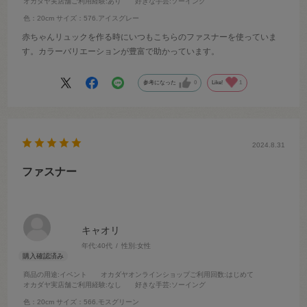
オカダヤ実店舗ご利用経験
:あり
好きな手芸
:ソーイング
色：20cm
サイズ：576.アイスグレー
赤ちゃんリュックを作る時にいつもこちらのファスナーを使っていま
す。カラーバリエーションが豊富で助かっています。
参考になった
0
Like!
1
2024.8.31
ファスナー
キャオリ
年代:
40代
性別:
女性
商品の用途
:イベント
オカダヤオンラインショップご利用回数
:はじめて
オカダヤ実店舗ご利用経験
:なし
好きな手芸
:ソーイング
色：20cm
サイズ：566.モスグリーン