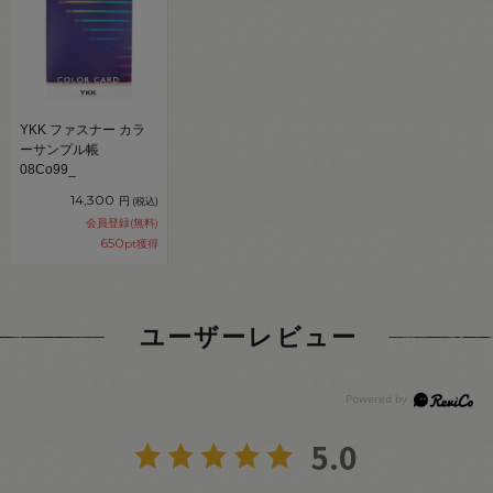
YKK ファスナー カラ
ーサンプル帳
08Co99_
14,300
円
(税込)
会員登録(無料)
650
pt獲得
ユーザーレビュー
5.0