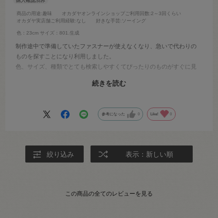
商品の用途
:趣味
オカダヤオンラインショップご利用回数
:2～3回くらい
オカダヤ実店舗ご利用経験
:なし
好きな手芸
:ソーイング
色：23cm
サイズ：801.生成
制作途中で準備していたファスナーが使えなくなり、急いで代わりの
ものを探すことになり利用しました。
色、サイズ、種類でとても検索しやすくてぴったりのものがすぐに見
つかり注文。翌日発送いただいて、最小限の遅れで制作再開できまし
続きを読む
た。探しやすく使いやすいサイトを作っていただき、ありがとうござ
います。
参考になった
0
Like!
0
絞り込み
表示：新しい順
この商品の全てのレビューを見る