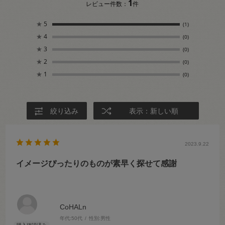
1
レビュー件数：
件
★
5
(1)
★
4
(0)
★
3
(0)
★
2
(0)
★
1
(0)
絞り込み
表示：新しい順
2023.9.22
イメージぴったりのものが素早く探せて感謝
CoHALn
年代:
50代
性別:
男性