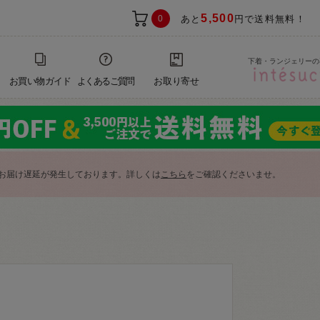
5,500
0
あと
円で送料無料！
下着・ランジェリーの
お買い物ガイド
よくあるご質問
お取り寄せ
お届け遅延が発生しております。詳しくは
こちら
をご確認くださいませ。