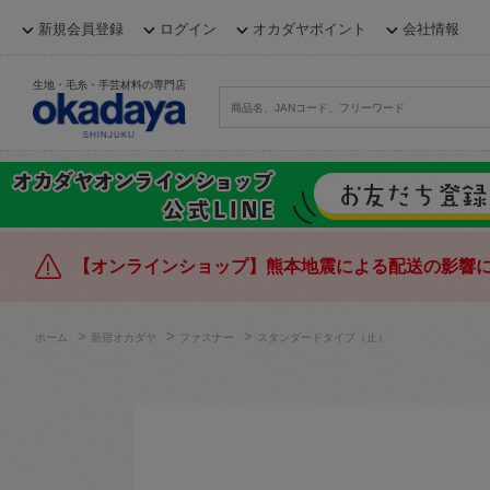
新規会員登録
ログイン
オカダヤポイント
会社情報
生地・毛糸・手芸材料の専門店
【オンラインショップ】熊本地震による配送の影響
>
>
>
ホーム
新宿オカダヤ
ファスナー
スタンダードタイプ（止）