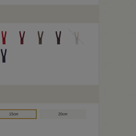
15cm
20cm