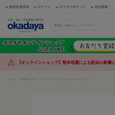
新規会員登録
ログイン
オカダヤポイント
会社情報
生地・毛糸・手芸材料の専門店
【オンラインショップ】熊本地震による配送の影響
>
>
>
ホーム
新宿オカダヤ
ファスナー
スタンダードタイプ（止）