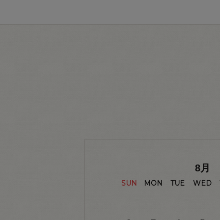
8
月
SUN
MON
TUE
WED