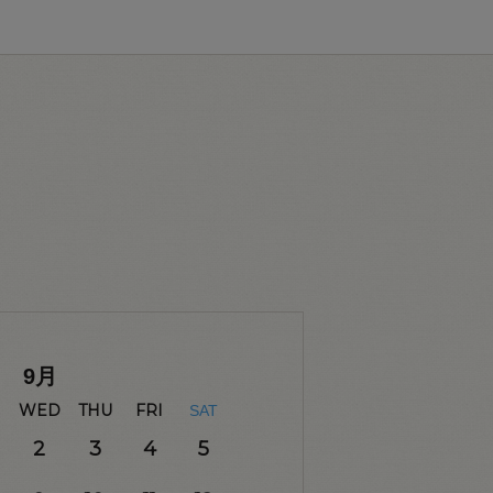
9
月
WED
THU
FRI
SAT
2
3
4
5