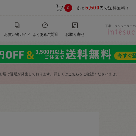
5,500
0
あと
円で送料無料！
下着・ランジェリーの
お買い物ガイド
よくあるご質問
お取り寄せ
お届け遅延が発生しております。詳しくは
こちら
をご確認くださいませ。