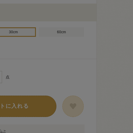
30cm
60cm
点
トに入れる
 >