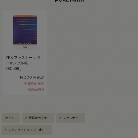
YKK ファスナー カラ
ーサンプル帳
08Co99_
14,300
円
(税込)
会員登録(無料)
650
pt獲得
ホーム
>
新宿オカダヤ
>
ファスナー
>
スタンダードタイプ（止）