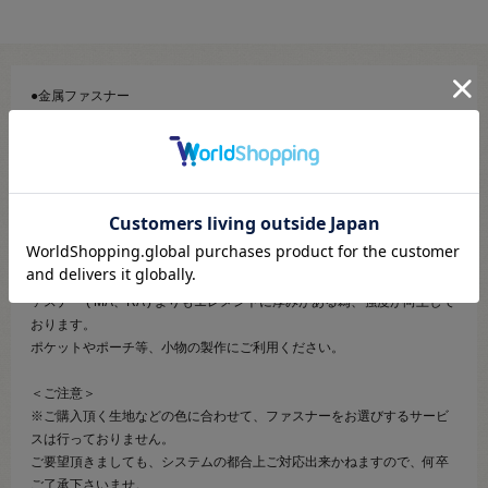
●金属ファスナー
●素材：エレメント…アルミ合金 テープ…ポリエステル
●サイズ：No.3 長さ30cm
●エレメント（務歯）：シルバー（アルミ）
【商品の説明】
エレメントが金属でできている止めファスナーです。
YZiP（アルミ）はYKKメタルファスナーのスタンダードなアルミ合金フ
ァスナー ( MA、RA ) よりもエレメントに厚みがある為、強度が向上して
おります。
ポケットやポーチ等、小物の製作にご利用ください。
＜ご注意＞
※ご購入頂く生地などの色に合わせて、ファスナーをお選びするサービ
スは行っておりません。
ご要望頂きましても、システムの都合上ご対応出来かねますので、何卒
ご了承下さいませ。