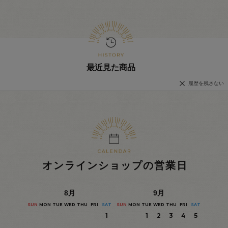
最近見た商品
履歴を残さない
オンラインショップの営業日
8
月
9
月
SUN
MON
TUE
WED
THU
FRI
SAT
SUN
MON
TUE
WED
THU
FRI
SAT
1
1
2
3
4
5